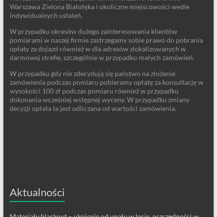
Warszawa Zielona Białołęka i okoliczne miejscowości wedle
indywidualnych ustaleń.
W przypadku okresów dużego zainteresowania klientów
pomiarami w naszej firmie zastrzegamy sobie prawo do pobrania
opłaty za dojazd również w dla adresów zlokalizowanych w
darmowej strefie, szczególnie w przypadku małych zamówień.
W przypadku gdy nie zdecydują się państwo na złożenie
zamówienia podczas pomiaru pobieramy opłatę za konsultację w
wysokości 100 zł podczas pomiaru również w przypadku
dokonania wcześniej wstępnej wyceny. W przypadku zmiany
decyzji opłata ta jest odliczana od wartości zamówienia.
Aktualności
Materiały blackout – ukojenie od upału w lecie, oszczędności w