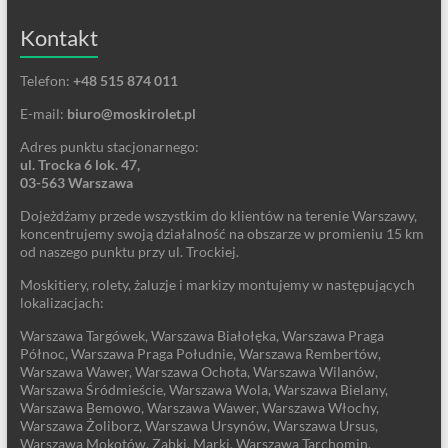
Kontakt
Telefon:
+48 515 874 011
E-mail:
biuro@moskirolet.pl
Adres punktu stacjonarnego:
ul. Trocka 6 lok. 47,
03-563 Warszawa
Dojeżdżamy przede wszystkim do klientów na terenie Warszawy,
koncentrujemy swoją działalność na obszarze w promieniu 15 km
od naszego punktu przy ul. Trockiej.
Moskitiery, rolety, żaluzje i markizy montujemy w następujących
lokalizacjach:
Warszawa Targówek, Warszawa Białołęka, Warszawa Praga
Północ, Warszawa Praga Południe, Warszawa Rembertów,
Warszawa Wawer, Warszawa Ochota, Warszawa Wilanów,
Warszawa Śródmieście, Warszawa Wola, Warszawa Bielany,
Warszawa Bemowo, Warszawa Wawer, Warszawa Włochy,
Warszawa Żoliborz, Warszawa Ursynów, Warszawa Ursus,
Warszawa Mokotów, Ząbki, Marki, Warszawa Tarchomin,