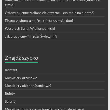
zimie?
Osłony okienne zasilane elektryczne – czy mnie na nie stać?
Firana, zasłona, a może… roleta rzymska duo?
Wesołych Świąt Wielkanocnych!
Jak pracujemy “między Świętami”?
Znajdź szybko
Kontakt
Moskitiery drzwiowe
Moskitiery okienne (ramkowe)
Rolety
Serwis
Moskitiery z siatką przeciwpyłkową (antyalergiczną)