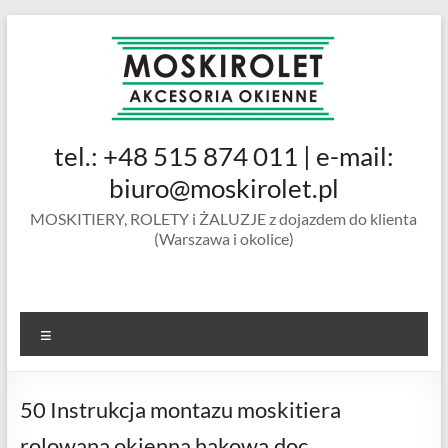
Skip
to
content
MOSKIROLET
tel.: +48 515 874 011 | e-mail:
siatki na
owady |
biuro@moskirolet.pl
moskitiery
MOSKITIERY, ROLETY i ŻALUZJE z dojazdem do klienta
okienne |
(Warszawa i okolice)
rolety i
żaluzje |
moskitiery
ramkowe i
Menu
drzwiowe
|
Warszawa
50 Instrukcja montazu moskitiera
rolowana okienna hakowa.doc