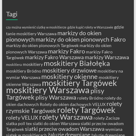
Tagi
gdzie
czy można wymienić siatkę w moskitierze
gdzie kupić rolety w Warszawie
markizy do okien
tanie moskitiery Warszawa
pionowych
markizy do okien pionowych Fakro
markizy do okien pionowych Targówek
markizy do okien
markizy Fakro
pionowych Warszawa
markizy Fakro
markizy Fakro Warszawa
markizy Warszawa
Targówek
moskitiery Białołęka
moskitiery
moskitiera
moskitiery drzwiowe
moskitiery Bródno
moskitiery na
moskitiery okienne
wymiar Warszawa
moskitiery
moskitiery Targówek
okienne Warszawa
moskitiery Warszawa
plisy
Targówek
plisy Warszawa
rolety Bródno
rolety do
rolety
okien dachowych
Rolety do okien dachowych VELUX
rolety Targówek
rzymskie Targówek
rolety Warszawa
rolety VELUX
rolety Zacisze
siatka poll tex
siatki do okien Warszawa
siatki przeciw owadom
siatki przeciw owadom Warszawa
Targówek
wymiana
żaluzje drewniane
siatek w moskitierach
żaluzje drewniane