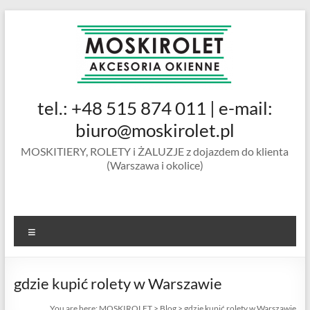
Skip
to
content
MOSKIROLET
tel.: +48 515 874 011 | e-mail:
siatki na
owady |
biuro@moskirolet.pl
moskitiery
MOSKITIERY, ROLETY i ŻALUZJE z dojazdem do klienta
okienne |
(Warszawa i okolice)
rolety i
żaluzje |
moskitiery
ramkowe i
Menu
drzwiowe
|
Warszawa
gdzie kupić rolety w Warszawie
You are here:
MOSKIROLET
>
Blog
>
gdzie kupić rolety w Warszawie