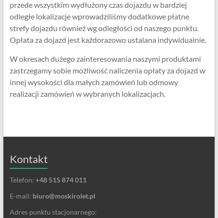
przede wszystkim wydłużony czas dojazdu w bardziej
odległe lokalizacje wprowadziliśmy dodatkowe płatne
strefy dojazdu również wg odległości od naszego punktu.
Opłata za dojazd jest każdorazowo ustalana indywidualnie.
W okresach dużego zainteresowania naszymi produktami
zastrzegamy sobie możliwość naliczenia opłaty za dojazd w
innej wysokości dla małych zamówień lub odmowy
realizacji zamówień w wybranych lokalizacjach.
Kontakt
Telefon:
+48 515 874 011
E-mail:
biuro@moskirolet.pl
Adres punktu stacjonarnego: