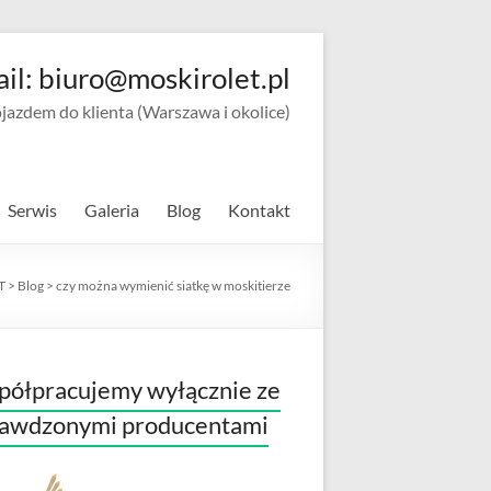
ail: biuro@moskirolet.pl
zdem do klienta (Warszawa i okolice)
Serwis
Galeria
Blog
Kontakt
T
>
Blog
>
czy można wymienić siatkę w moskitierze
ółpracujemy wyłącznie ze
rawdzonymi producentami