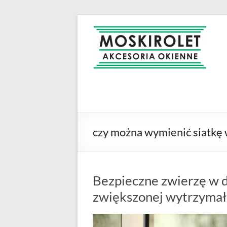
Skip
to
MOSKIROLET
siatki na
content
owady |
moskitiery
okienne |
rolety i
żaluzje |
moskitiery
ramkowe i
czy można wymienić siatkę 
drzwiowe
|
Warszawa
Bezpieczne zwierzę w d
zwiększonej wytrzymał