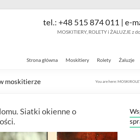
tel.: +48 515 874 011 | e-m
MOSKITIERY, ROLETY i ŻALUZJE z doja
Strona główna
Moskitiery
Rolety
Żaluzje
w moskitierze
You are here:
MOSKIROLE
omu. Siatki okienne o
Wsp
ości.
sp