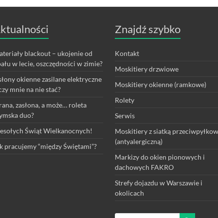
ktualności
Znajdź szybko
teriały blackout – ukojenie od
Kontakt
ału w lecie, oszczędności w zimie?
Moskitiery drzwiowe
łony okienne zasilane elektryczne
Moskitiery okienne (ramkowe)
czy mnie na nie stać?
Rolety
rana, zasłona, a może… roleta
ymska duo?
Serwis
sołych Świąt Wielkanocnych!
Moskitiery z siatką przeciwpyłko
(antyalergiczną)
k pracujemy “między Świętami”?
Markizy do okien pionowych i
dachowych FAKRO
Strefy dojazdu w Warszawie i
okolicach