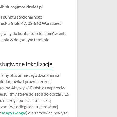
il:
biuro@moskirolet.pl
s punktu stacjonarnego:
Trocka 6 lok. 47, 03-563 Warszawa
ęcamy do kontaktu celem umówienia
kania w dogodnym terminie.
ługiwane lokalizacje
iamy obszar naszego działania na
nie Targówka i prawobrzeżnej
zawy. Aby wyjść Państwu naprzeciw
erzyliśmy strefę dojazdu do obszaru 15
d naszego punktu na Trockiej
rzone wg odległości sugerowanej
z
Mapy Google
) dla zamówień powyżej