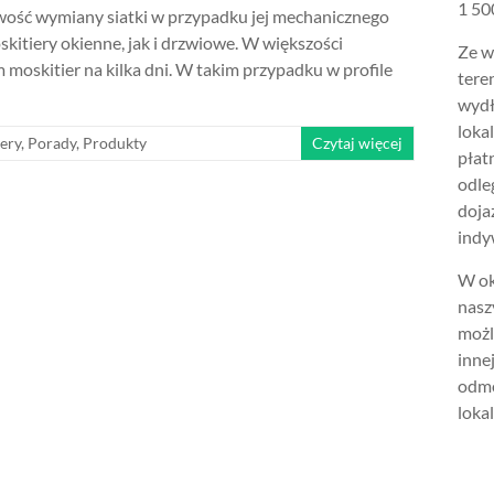
1 500
iwość wymiany siatki w przypadku jej mechanicznego
skitiery okienne, jak i drzwiowe. W większości
Ze w
moskitier na kilka dni. W takim przypadku w profile
tere
wydł
loka
ery
,
Porady
,
Produkty
Czytaj więcej
płat
odle
doja
indy
W ok
nasz
możl
inne
odmo
lokal