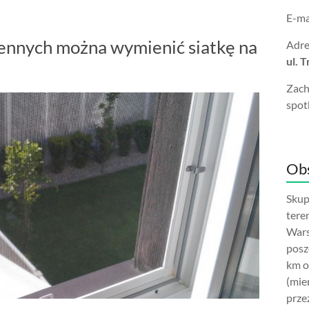
E-ma
ennych można wymienić siatkę na
Adre
ul. 
Zach
spot
Obs
Skup
tere
Wars
posz
km o
(mie
prze