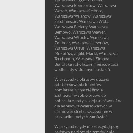
Warszawa Rembertów, Warszawa
Wawer, Warszawa Ochota,
Warszawa Wilanów, Warszawa
Śródmieście, Warszawa Wola,
Warszawa Bielany, Warszawa
Bemowo, Warszawa Wawer,
Warszawa Włochy, Warszawa
Żoliborz, Warszawa Ursynów,
Warszawa Ursus, Warszawa
Mokotów, Ząbki, Marki, Warszawa
Tarchomin, Warszawa Zielona
Białołęka i okoliczne miejscowości
wedle indywidualnych ustaleń.
W przypadku okresów dużego
zainteresowania klientów
pomiarami w naszej firmie
zastrzegamy sobie prawo do
pobrania opłaty za dojazd również w
dla adresów zlokalizowanych w
darmowej strefie, szczególnie w
przypadku małych zamówień.
W przypadku gdy nie zdecydują się
państwo na złożenie zamówienia