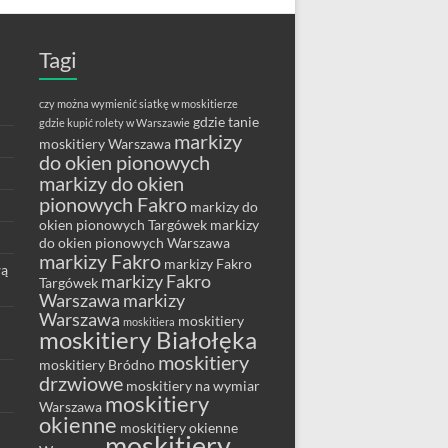
Tagi
czy można wymienić siatkę w moskitierze
gdzie tanie
gdzie kupić rolety w Warszawie
markizy
moskitiery Warszawa
do okien pionowych
markizy do okien
pionowych Fakro
markizy do
okien pionowych Targówek
markizy
do okien pionowych Warszawa
markizy Fakro
markizy Fakro
wą
markizy Fakro
Targówek
Warszawa
markizy
Warszawa
moskitiery
moskitiera
moskitiery Białołęka
moskitiery
moskitiery Bródno
drzwiowe
moskitiery na wymiar
moskitiery
Warszawa
okienne
moskitiery okienne
moskitiery