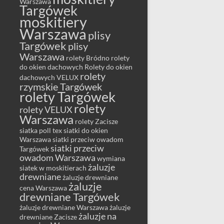
Warszawa
Targówek
moskitiery
Warszawa
plisy
Targówek
plisy
Warszawa
rolety Bródno
rolety
do okien dachowych
Rolety do okien
rolety
dachowych VELUX
rzymskie Targówek
rolety Targówek
rolety
rolety VELUX
Warszawa
rolety Zacisze
siatka poll tex
siatki do okien
Warszawa
siatki przeciw owadom
siatki przeciw
Targówek
owadom Warszawa
wymiana
żaluzje
siatek w moskitierach
drewniane
żaluzje drewniane
żaluzje
cena Warszawa
drewniane Targówek
żaluzje drewniane Warszawa
żaluzje
żaluzje na
drewniane Zacisze