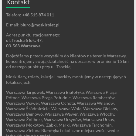
Kontakt
Telefon:
+48 515 874 011
E-mail:
biuro@moskirolet.pl
Adres punktu stacjonarnego:
ul. Trocka 6 lok. 47,
03-563 Warszawa
Dojeżdżamy przede wszystkim do klientów na terenie Warszawy,
koncentrujemy swoją działalność na obszarze w promieniu 15 km
od naszego punktu przy ul. Trockiej.
Moskitiery, rolety, żaluzje i markizy montujemy w następujących
lokalizacjach:
Warszawa Targówek, Warszawa Białołęka, Warszawa Praga
Północ, Warszawa Praga Południe, Warszawa Rembertów,
Warszawa Wawer, Warszawa Ochota, Warszawa Wilanów,
Warszawa Śródmieście, Warszawa Wola, Warszawa Bielany,
Warszawa Bemowo, Warszawa Wawer, Warszawa Włochy,
Warszawa Żoliborz, Warszawa Ursynów, Warszawa Ursus,
Warszawa Mokotów, Ząbki, Marki, Warszawa Tarchomin,
Warszawa Zielona Białołęka i okoliczne miejscowości wedle
indywidualnych ustaleń.