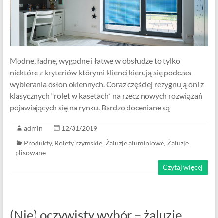
Modne, ładne, wygodne i łatwe w obsłudze to tylko
niektóre z kryteriów którymi klienci kierują się podczas
wybierania osłon okiennych. Coraz częściej rezygnują oni z
klasycznych “rolet w kasetach” na rzecz nowych rozwiązań
pojawiających się na rynku. Bardzo doceniane są
admin
12/31/2019
Produkty
,
Rolety rzymskie
,
Żaluzje aluminiowe
,
Żaluzje
plisowane
Czytaj więcej
(Nie) oczywisty wybór – żaluzje