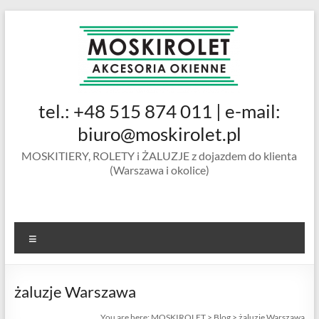
Skip
to
content
MOSKIROLET
tel.: +48 515 874 011 | e-mail:
siatki na
owady |
biuro@moskirolet.pl
moskitiery
MOSKITIERY, ROLETY i ŻALUZJE z dojazdem do klienta
okienne |
(Warszawa i okolice)
rolety i
żaluzje |
moskitiery
ramkowe i
Menu
drzwiowe
|
Warszawa
żaluzje Warszawa
You are here:
MOSKIROLET
>
Blog
>
żaluzje Warszawa