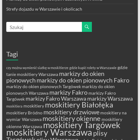
Strefy dojazdu w Warszawie i okolicach
Tagi
gdzie
czy można wymienić siatkę w moskitierze
gdzie kupić rolety w Warszawie
markizy do okien
tanie moskitiery Warszawa
pionowych
markizy do okien pionowych Fakro
markizy do okien pionowych Targówek
markizy do okien
markizy Fakro
pionowych Warszawa
markizy Fakro
markizy Fakro Warszawa
markizy Warszawa
Targówek
moskitiery Białołęka
moskitiery
moskitiera
moskitiery drzwiowe
moskitiery Bródno
moskitiery na
moskitiery okienne
wymiar Warszawa
moskitiery
moskitiery Targówek
okienne Warszawa
moskitiery Warszawa
plisy
Targówek
plisy Warszawa