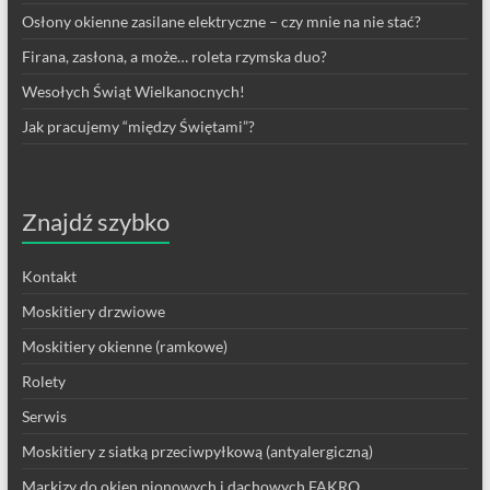
Osłony okienne zasilane elektryczne – czy mnie na nie stać?
Firana, zasłona, a może… roleta rzymska duo?
Wesołych Świąt Wielkanocnych!
Jak pracujemy “między Świętami”?
Znajdź szybko
Kontakt
Moskitiery drzwiowe
Moskitiery okienne (ramkowe)
Rolety
Serwis
Moskitiery z siatką przeciwpyłkową (antyalergiczną)
Markizy do okien pionowych i dachowych FAKRO