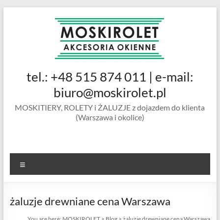
Skip
to
content
MOSKIROLET
tel.: +48 515 874 011 | e-mail:
siatki na
owady |
biuro@moskirolet.pl
moskitiery
MOSKITIERY, ROLETY i ŻALUZJE z dojazdem do klienta
okienne |
(Warszawa i okolice)
rolety i
żaluzje |
moskitiery
ramkowe i
Menu
drzwiowe
|
Warszawa
żaluzje drewniane cena Warszawa
You are here:
MOSKIROLET
>
Blog
>
żaluzje drewniane cena Warszawa