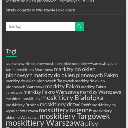
Markizy do okien pionowych i dachowych FAKRO
Strefy dojazdu w Warszawie i okolicach
Tagi
gdzie
czy można wymienić siatkę w moskitierze
gdzie kupić rolety w Warszawie
markizy do okien
tanie moskitiery Warszawa
pionowych
markizy do okien pionowych Fakro
markizy do okien pionowych Targówek
markizy do okien
markizy Fakro
pionowych Warszawa
markizy Fakro
markizy Fakro Warszawa
markizy Warszawa
Targówek
moskitiery Białołęka
moskitiery
moskitiera
moskitiery drzwiowe
moskitiery Bródno
moskitiery na
moskitiery okienne
wymiar Warszawa
moskitiery
moskitiery Targówek
okienne Warszawa
moskitiery Warszawa
plisy