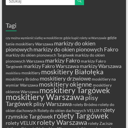
Tagi
gdzie
czy można wymienić siatkę w moskitierze
gdzie kupić rolety w Warszawie
markizy do okien
tanie moskitiery Warszawa
pionowych
markizy do okien pionowych Fakro
markizy do okien pionowych Targówek
markizy do okien
markizy Fakro
pionowych Warszawa
markizy Fakro
markizy Fakro Warszawa
markizy Warszawa
Targówek
moskitiery Białołęka
moskitiery
moskitiera
moskitiery drzwiowe
moskitiery Bródno
moskitiery na
moskitiery okienne
wymiar Warszawa
moskitiery
moskitiery Targówek
okienne Warszawa
moskitiery Warszawa
plisy
Targówek
plisy Warszawa
rolety Bródno
rolety do
rolety
okien dachowych
Rolety do okien dachowych VELUX
rolety Targówek
rzymskie Targówek
rolety Warszawa
rolety VELUX
rolety Zacisze