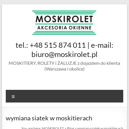
Skip
to
content
MOSKIROLET
tel.: +48 515 874 011 | e-mail:
siatki na
owady |
biuro@moskirolet.pl
moskitiery
MOSKITIERY, ROLETY i ŻALUZJE z dojazdem do klienta
okienne |
(Warszawa i okolice)
rolety i
żaluzje |
moskitiery
ramkowe i
Menu
drzwiowe
|
Warszawa
wymiana siatek w moskitierach
You are here:
MOSKIROLET
>
Blog
>
wymiana siatek w moskitierach