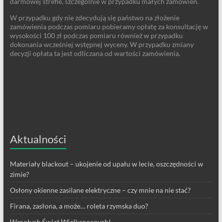
darmowej strefie, szczególnie w przypadku małych zamówień.
W przypadku gdy nie zdecydują się państwo na złożenie
zamówienia podczas pomiaru pobieramy opłatę za konsultację w
wysokości 100 zł podczas pomiaru również w przypadku
dokonania wcześniej wstępnej wyceny. W przypadku zmiany
decyzji opłata ta jest odliczana od wartości zamówienia.
Aktualności
Materiały blackout – ukojenie od upału w lecie, oszczędności w
zimie?
Osłony okienne zasilane elektryczne – czy mnie na nie stać?
Firana, zasłona, a może… roleta rzymska duo?
Wesołych Świąt Wielkanocnych!