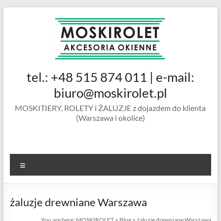
Skip
to
content
MOSKIROLET
tel.: +48 515 874 011 | e-mail:
siatki na
owady |
biuro@moskirolet.pl
moskitiery
MOSKITIERY, ROLETY i ŻALUZJE z dojazdem do klienta
okienne |
(Warszawa i okolice)
rolety i
żaluzje |
moskitiery
ramkowe i
Menu
drzwiowe
|
Warszawa
żaluzje drewniane Warszawa
You are here:
MOSKIROLET
>
Blog
>
żaluzje drewniane Warszawa