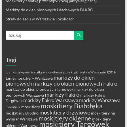
Moskitiery z siatką przeciwpyłkową (antyalergiczną)
Markizy do okien pionowych i dachowych FAKRO
Strefy dojazdu w Warszawie i okolicach
Tagi
gdzie
czy można wymienić siatkę w moskitierze
gdzie kupić rolety w Warszawie
markizy do okien
tanie moskitiery Warszawa
pionowych
markizy do okien pionowych Fakro
markizy do okien pionowych Targówek
markizy do okien
markizy Fakro
pionowych Warszawa
markizy Fakro
markizy Fakro Warszawa
markizy Warszawa
Targówek
moskitiery Białołęka
moskitiery
moskitiera
moskitiery drzwiowe
moskitiery Bródno
moskitiery na
moskitiery okienne
wymiar Warszawa
moskitiery
moskitiery Targówek
okienne Warszawa