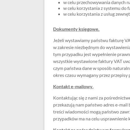
w celu przechowywania danych na
w celu korzystania z systemu do 
w celu korzystania z usług zewnę
Dokumenty księgowe.
Jeżeli wystawiamy państwu fakturę V
w zakresie niezbędnym do wystawieni
tym przypadku jest wypełnienie praw
wszystkie wystawione faktury VAT uwz
czym państwa dane w sposób naturalny
okres czasu wymagany przez przepisy 
Kontakt e-mailowy
.
Kontaktując się z nami za pośrednictw
przekazują nam państwo adres e-mail
treści wiadomości mogą państwo zawrz
przypadków ma na celu usprawnienie k
Kontakt za pośrednictwem formularzy