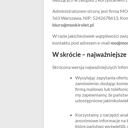
Administratorem strony jest firma MOSK
563 Warszawa, NIP: 5242678613. Kont
biuro@moskirolet.pl
W razie jakichkolwiek wątpliwości zwi
kontaktu pod adresem e-mail
mo@mosk
W skrócie – najważniejsze
Skrócona wersja najważniejszych info
Wysyłając zapytania ofert
zamówienie, dodając koment
firmą mailowo lub telefon
my zapewniamy, że państwa
udostępnione jakimkolwie
Korzystamy z narzędzi anali
anonimowe informacje na t
które państwo wyświetlili, c