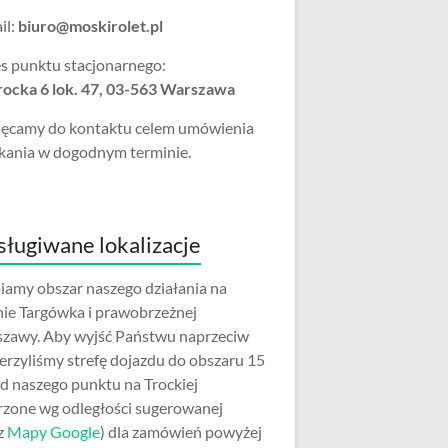
il:
biuro@moskirolet.pl
s punktu stacjonarnego:
Trocka 6 lok. 47, 03-563 Warszawa
ęcamy do kontaktu celem umówienia
kania w dogodnym terminie.
ługiwane lokalizacje
iamy obszar naszego działania na
nie Targówka i prawobrzeżnej
zawy. Aby wyjść Państwu naprzeciw
erzyliśmy strefę dojazdu do obszaru 15
d naszego punktu na Trockiej
rzone wg odległości sugerowanej
z
Mapy Google
) dla zamówień powyżej