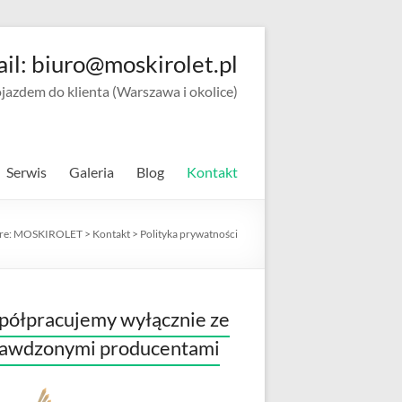
ail: biuro@moskirolet.pl
zdem do klienta (Warszawa i okolice)
Serwis
Galeria
Blog
Kontakt
re:
MOSKIROLET
>
Kontakt
>
Polityka prywatności
ółpracujemy wyłącznie ze
rawdzonymi producentami