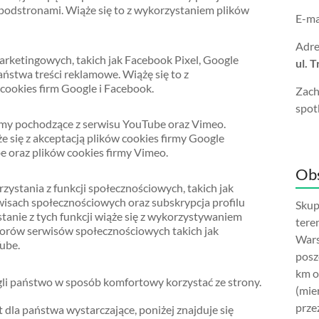
odstronami. Wiąże się to z wykorzystaniem plików
E-ma
Adre
arketingowych, takich jak Facebook Pixel, Google
ul. 
ństwa treści reklamowe. Wiążę się to z
ookies firm Google i Facebook.
Zach
spot
lmy pochodzące z serwisu YouTube oraz Vimeo.
e się z akceptacją plików cookies firmy Google
e oraz plików cookies firmy Vimeo.
Obs
ystania z funkcji społecznościowych, takich jak
wisach społecznościowych oraz subskrypcja profilu
Skup
anie z tych funkcji wiąże się z wykorzystywaniem
tere
torów serwisów społecznościowych takich jak
Wars
ube.
posz
km o
gli państwo w sposób komfortowy korzystać ze strony.
(mie
prze
 dla państwa wystarczające, poniżej znajduje się