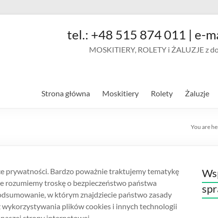
tel.: +48 515 874 011 | e-m
MOSKITIERY, ROLETY i ŻALUZJE z doja
Strona główna
Moskitiery
Rolety
Żaluzje
You are he
ce prywatności. Bardzo poważnie traktujemy tematykę
Wsp
e rozumiemy troskę o bezpieczeństwo państwa
sp
odsumowanie, w którym znajdziecie państwo zasady
wykorzystywania plików cookies i innych technologii
naszej strony internetowej.