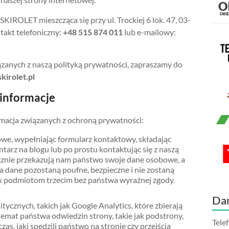
IROLET mieszcząca się przy ul. Trockiej 6 lok. 47, 03-
akt telefoniczny:
+48 515 874 011
lub e-mailowy:
ązanych z naszą polityką prywatności, zapraszamy do
irolet.pl
 informacje
rmacja związanych z ochroną prywatności:
owe, wypełniając formularz kontaktowy, składając
arz na blogu lub po prostu kontaktując się z naszą
icznie przekazują nam państwo swoje dane osobowe, a
 dane pozostaną poufne, bezpieczne i nie zostaną
k podmiotom trzecim bez państwa wyraźnej zgody.
Da
tycznych, takich jak Google Analytics, które zbierają
emat państwa odwiedzin strony, takie jak podstrony,
Tele
zas, jaki spędzili państwo na stronie czy przejścia