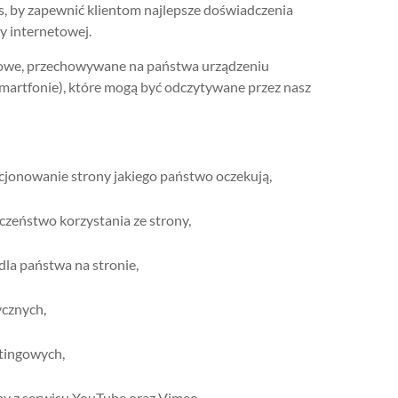
es, by zapewnić klientom najlepsze doświadczenia
y internetowej.
stowe, przechowywane na państwa urządzeniu
martfonie), które mogą być odczytywane przez nasz
jonowanie strony jakiego państwo oczekują,
czeństwo korzystania ze strony,
dla państwa na stronie,
ycznych,
etingowych,
my z serwisu YouTube oraz Vimeo,