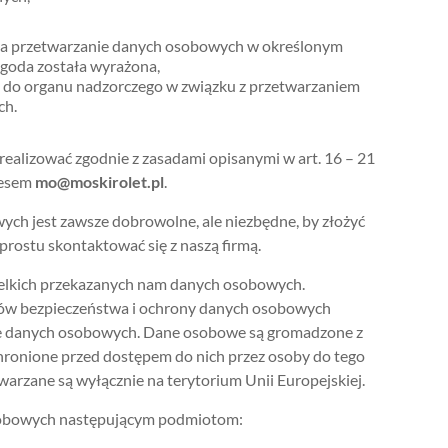
 na przetwarzanie danych osobowych w określonym
 zgoda została wyrażona,
i do organu nadzorczego w związku z przetwarzaniem
ch.
alizować zgodnie z zasadami opisanymi w art. 16 – 21
resem
mo@moskirolet.pl
.
ch jest zawsze dobrowolne, ale niezbędne, by złożyć
prostu skontaktować się z naszą firmą.
lkich przekazanych nam danych osobowych.
ów bezpieczeństwa i ochrony danych osobowych
e danych osobowych. Dane osobowe są gromadzone z
hronione przed dostępem do nich przez osoby do tego
rzane są wyłącznie na terytorium Unii Europejskiej.
sobowych następującym podmiotom: