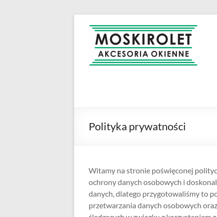
Skip
to
MOSKIROLET
siatki na
content
owady |
moskitiery
okienne |
rolety i
żaluzje |
moskitiery
ramkowe i
Polityka prywatności
drzwiowe
|
Warszawa
Witamy na stronie poświęconej polity
ochrony danych osobowych i doskonal
danych, dlatego przygotowaliśmy to p
przetwarzania danych osobowych oraz 
śledzących w związku z korzystaniem z 