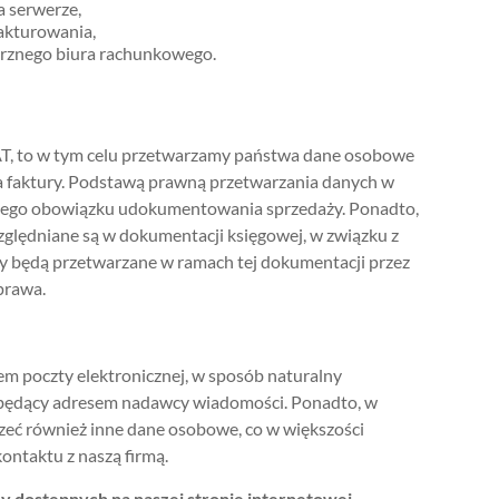
 serwerze,
fakturowania,
trznego biura rachunkowego.
AT, to w tym celu przetwarzamy państwa dane osobowe
a faktury. Podstawą prawną przetwarzania danych w
nego obowiązku udokumentowania sprzedaży. Ponadto,
ględniane są w dokumentacji księgowej, w związku z
 będą przetwarzane w ramach tej dokumentacji przez
prawa.
em poczty elektronicznej, w sposób naturalny
 będący adresem nadawcy wiadomości. Ponadto, w
eć również inne dane osobowe, co w większości
ontaktu z naszą firmą.
 dostępnych na naszej stronie internetowej.