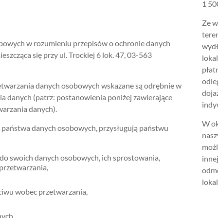
1 500
Ze w
tere
bowych w rozumieniu przepisów o ochronie danych
wydł
cząca się przy ul. Trockiej 6 lok. 47, 03-563
loka
płat
odle
zetwarzania danych osobowych wskazane są odrębnie w
doja
a danych (patrz: postanowienia poniżej zawierające
indy
warzania danych).
W ok
s państwa danych osobowych, przysługują państwu
nasz
możl
do swoich danych osobowych, ich sprostowania,
inne
 przetwarzania,
odmo
lokal
ciwu wobec przetwarzania,
nych,