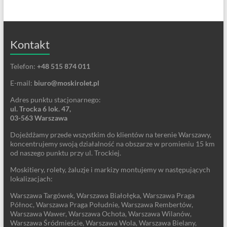
Kontakt
Telefon:
+48 515 874 011
E-mail:
biuro@moskirolet.pl
Adres punktu stacjonarnego:
ul. Trocka 6 lok. 47,
03-563 Warszawa
Dojeżdżamy przede wszystkim do klientów na terenie Warszawy,
koncentrujemy swoją działalność na obszarze w promieniu 15 km
od naszego punktu przy ul. Trockiej.
Moskitiery, rolety, żaluzje i markizy montujemy w następujących
lokalizacjach:
Warszawa Targówek, Warszawa Białołęka, Warszawa Praga
Północ, Warszawa Praga Południe, Warszawa Rembertów,
Warszawa Wawer, Warszawa Ochota, Warszawa Wilanów,
Warszawa Śródmieście, Warszawa Wola, Warszawa Bielany,