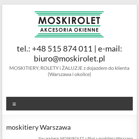
Skip
to
content
MOSKIROLET
tel.: +48 515 874 011 | e-mail:
siatki na
owady |
biuro@moskirolet.pl
moskitiery
MOSKITIERY, ROLETY i ŻALUZJE z dojazdem do klienta
okienne |
(Warszawa i okolice)
rolety i
żaluzje |
moskitiery
ramkowe i
Menu
drzwiowe
|
Warszawa
moskitiery Warszawa
You are here:
MOSKIROLET
>
Blog
>
moskitiery Warszawa