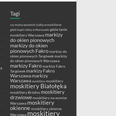
Tagi
czy można wymienić siatkę w moskitierze
gdzie tanie
gdzie kupić rolety w Warszawie
markizy
moskitiery Warszawa
do okien pionowych
markizy do okien
pionowych Fakro
markizy do
okien pionowych Targówek
markizy
do okien pionowych Warszawa
markizy Fakro
markizy Fakro
wą
markizy Fakro
Targówek
Warszawa
markizy
Warszawa
moskitiery
moskitiera
moskitiery Białołęka
moskitiery
moskitiery Bródno
drzwiowe
moskitiery na wymiar
moskitiery
Warszawa
okienne
moskitiery okienne
moskitiery
Warszawa