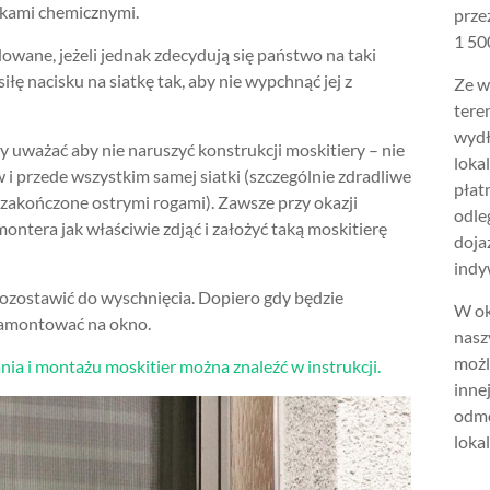
dkami chemicznymi.
prze
1 500
dowane, jeżeli jednak zdecydują się państwo na taki
łę nacisku na siatkę tak, aby nie wypchnąć jej z
Ze w
tere
wydł
uważać aby nie naruszyć konstrukcji moskitiery – nie
loka
w i przede wszystkim samej siatki (szczególnie zdradliwe
płat
 zakończone ostrymi rogami). Zawsze przy okazji
odle
ntera jak właściwie zdjąć i założyć taką moskitierę
doja
indy
pozostawić do wyschnięcia. Dopiero gdy będzie
W ok
zamontować na okno.
nasz
możl
a i montażu moskitier można znaleźć w instrukcji.
inne
odmo
lokal