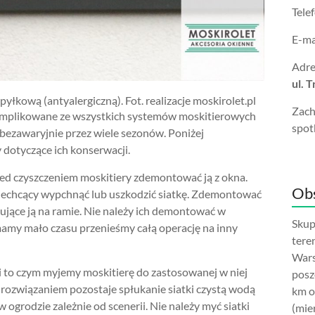
Tele
E-ma
Adre
ul. 
yłkową (antyalergiczną). Fot. realizacje moskirolet.pl
Zach
omplikowane ze wszystkich systemów moskitierowych
spot
ć bezawaryjnie przez wiele sezonów. Poniżej
dotyczące ich konserwacji.
zed czyszczeniem moskitiery zdemontować ją z okna.
Obs
iechcący wypchnąć lub uszkodzić siatkę. Zdemontować
ujące ją na ramie. Nie należy ich demontować w
Skup
amy mało czasu przenieśmy całą operację na inny
tere
Wars
i to czym myjemy moskitierę do zastosowanej w niej
posz
m rozwiązaniem pozostaje spłukanie siatki czystą wodą
km o
 ogrodzie zależnie od scenerii. Nie należy myć siatki
(mie