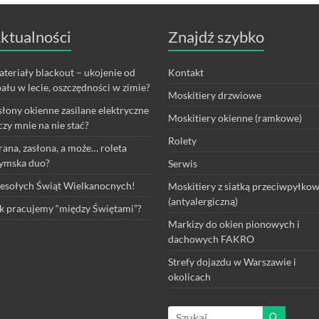
ktualności
Znajdź szybko
teriały blackout – ukojenie od
Kontakt
ału w lecie, oszczędności w zimie?
Moskitiery drzwiowe
łony okienne zasilane elektryczne
Moskitiery okienne (ramkowe)
czy mnie na nie stać?
Rolety
rana, zasłona, a może… roleta
ymska duo?
Serwis
sołych Świąt Wielkanocnych!
Moskitiery z siatką przeciwpyłko
(antyalergiczną)
k pracujemy “między Świętami”?
Markizy do okien pionowych i
dachowych FAKRO
Strefy dojazdu w Warszawie i
okolicach