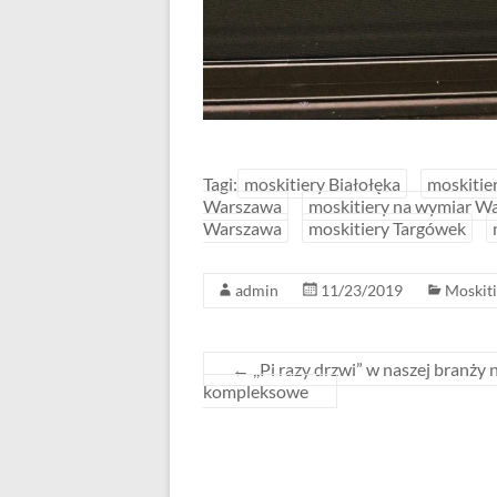
Tagi:
moskitiery Białołęka
moskitie
Warszawa
moskitiery na wymiar W
Warszawa
moskitiery Targówek
admin
11/23/2019
Moskiti
←
,,Pi razy drzwi” w naszej branży 
kompleksowe