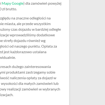
z
Mapy Google
) dla zamówień powyżej
 zł brutto.
zględu na znaczne odległości na
nie miasta, ale przede wszystkim
użony czas dojazdu w bardziej odległe
lizacje wprowadziliśmy dodatkowe
ne strefy dojazdu również wg
głości od naszego punktu. Opłata za
zd jest każdorazowo ustalana
widualnie.
resach dużego zainteresowania
ymi produktami zastrzegamy sobie
iwość naliczenia opłaty za dojazd w
j wysokości dla małych zamówień lub
wy realizacji zamówień w wybranych
izacjach.