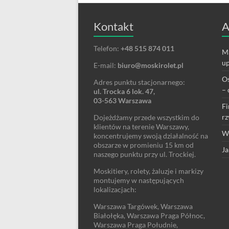
Kontakt
A
Telefon:
+48 515 874 011
Ma
up
E-mail:
biuro@moskirolet.pl
Os
Adres punktu stacjonarnego:
– 
ul. Trocka 6 lok. 47,
03-563 Warszawa
Fi
rz
Dojeżdżamy przede wszystkim do
klientów na terenie Warszawy,
We
koncentrujemy swoją działalność na
obszarze w promieniu 15 km od
Ja
naszego punktu przy ul. Trockiej.
Moskitiery, rolety, żaluzje i markizy
montujemy w następujących
lokalizacjach:
Warszawa Targówek, Warszawa
Białołęka, Warszawa Praga Północ,
Warszawa Praga Południe,