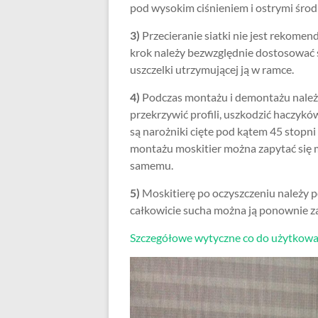
pod wysokim ciśnieniem i ostrymi śro
3)
Przecieranie siatki nie jest rekomen
krok należy bezwzględnie dostosować si
uszczelki utrzymującej ją w ramce.
4)
Podczas montażu i demontażu należy 
przekrzywić profili, uszkodzić haczykó
są narożniki cięte pod kątem 45 stopni
montażu moskitier można zapytać się mo
samemu.
5)
Moskitierę po oczyszczeniu należy 
całkowicie sucha można ją ponownie 
Szczegółowe wytyczne co do użytkowani