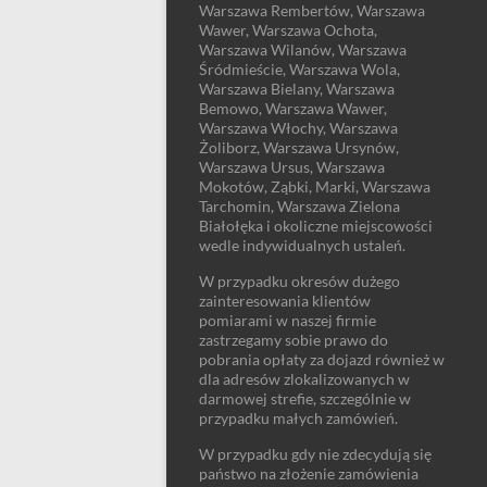
Warszawa Rembertów, Warszawa
Wawer, Warszawa Ochota,
Warszawa Wilanów, Warszawa
Śródmieście, Warszawa Wola,
Warszawa Bielany, Warszawa
Bemowo, Warszawa Wawer,
Warszawa Włochy, Warszawa
Żoliborz, Warszawa Ursynów,
Warszawa Ursus, Warszawa
Mokotów, Ząbki, Marki, Warszawa
Tarchomin, Warszawa Zielona
Białołęka i okoliczne miejscowości
wedle indywidualnych ustaleń.
W przypadku okresów dużego
zainteresowania klientów
pomiarami w naszej firmie
zastrzegamy sobie prawo do
pobrania opłaty za dojazd również w
dla adresów zlokalizowanych w
darmowej strefie, szczególnie w
przypadku małych zamówień.
W przypadku gdy nie zdecydują się
państwo na złożenie zamówienia