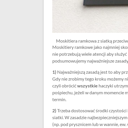
Moskitiera ramkowa z siatką przeciwp
Moskitiery ramkowe jako najmniej sk
nie potrzebują wiele atencji aby służy
podsumowujemy najważniejsze zasady 
1)
Najważniejszą zasadą jest to aby pr
Gdy nie zrobimy tego kroku możemy n
czyli obrócić
wszystkie
haczyki utrzym
pośpiechu, jeżeli w danym momencie m
termin.
2)
Trzeba dostosować środki czystości 
siatki. W zasadzie najbezpieczniejszy
(np. pod prysznicem lub w wannie, ew. w