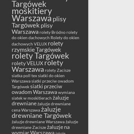
Targówek
moskitiery
Warszawa
plisy
Targówek
plisy
Warszawa
rolety Bródno
rolety
do okien dachowych
Rolety do okien
rolety
dachowych VELUX
rzymskie Targówek
rolety Targówek
rolety
rolety VELUX
Warszawa
rolety Zacisze
siatka poll tex
siatki do okien
Warszawa
siatki przeciw owadom
siatki przeciw
Targówek
owadom Warszawa
wymiana
żaluzje
siatek w moskitierach
drewniane
żaluzje drewniane
żaluzje
cena Warszawa
drewniane Targówek
żaluzje drewniane Warszawa
żaluzje
żaluzje na
drewniane Zacisze
wymiar Warszawa
żaluzje