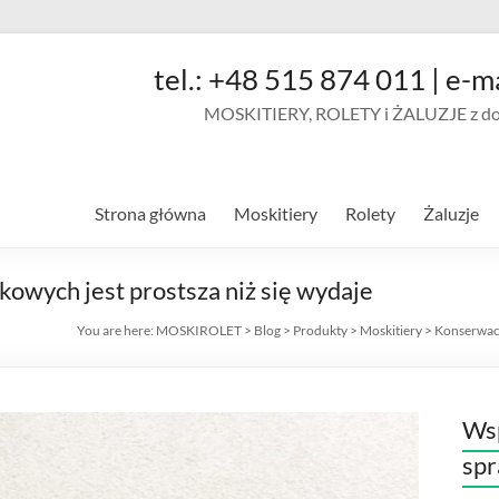
tel.: +48 515 874 011 | e-m
MOSKITIERY, ROLETY i ŻALUZJE z doja
Strona główna
Moskitiery
Rolety
Żaluzje
owych jest prostsza niż się wydaje
You are here:
MOSKIROLET
>
Blog
>
Produkty
>
Moskitiery
>
Konserwacj
Wsp
sp