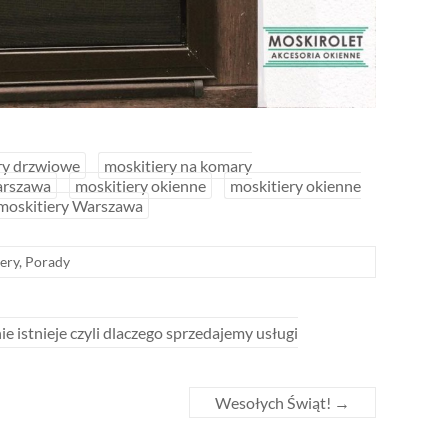
ry drzwiowe
moskitiery na komary
arszawa
moskitiery okienne
moskitiery okienne
moskitiery Warszawa
ery
,
Porady
nie istnieje czyli dlaczego sprzedajemy usługi
Wesołych Świąt!
→