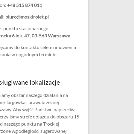
fon:
+48 515 874 011
il:
biuro@moskirolet.pl
s punktu stacjonarnego:
Trocka 6 lok. 47, 03-563 Warszawa
ęcamy do kontaktu celem umówienia
kania w dogodnym terminie.
ługiwane lokalizacje
iamy obszar naszego działania na
nie Targówka i prawobrzeżnej
zawy. Aby wyjść Państwu naprzeciw
erzyliśmy strefę dojazdu do obszaru 15
d naszego punktu na Trockiej
rzone wg odległości sugerowanej