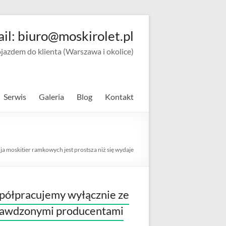
ail: biuro@moskirolet.pl
zdem do klienta (Warszawa i okolice)
Serwis
Galeria
Blog
Kontakt
a moskitier ramkowych jest prostsza niż się wydaje
ółpracujemy wyłącznie ze
rawdzonymi producentami