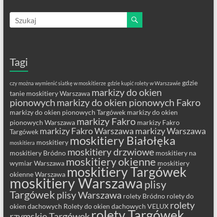
Tagi
gdzie
czy można wymienić siatkę w moskitierze
gdzie kupić rolety w Warszawie
markizy do okien
tanie moskitiery Warszawa
pionowych
markizy do okien pionowych Fakro
markizy do okien pionowych Targówek
markizy do okien
markizy Fakro
pionowych Warszawa
markizy Fakro
markizy Fakro Warszawa
markizy Warszawa
Targówek
moskitiery Białołęka
moskitiery
moskitiera
moskitiery drzwiowe
moskitiery Bródno
moskitiery na
moskitiery okienne
wymiar Warszawa
moskitiery
moskitiery Targówek
okienne Warszawa
moskitiery Warszawa
plisy
Targówek
plisy Warszawa
rolety Bródno
rolety do
rolety
okien dachowych
Rolety do okien dachowych VELUX
rolety Targówek
rzymskie Targówek