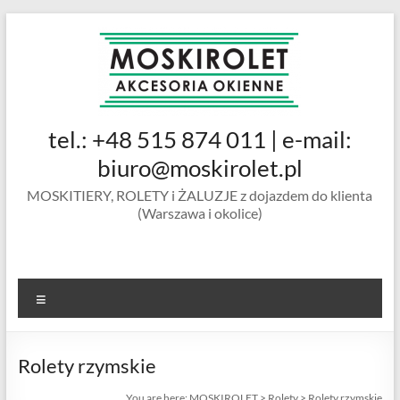
Skip
to
content
MOSKIROLET
tel.: +48 515 874 011 | e-mail:
siatki na
owady |
biuro@moskirolet.pl
moskitiery
MOSKITIERY, ROLETY i ŻALUZJE z dojazdem do klienta
okienne |
(Warszawa i okolice)
rolety i
żaluzje |
moskitiery
ramkowe i
Menu
drzwiowe
|
Warszawa
Rolety rzymskie
You are here:
MOSKIROLET
>
Rolety
>
Rolety rzymskie