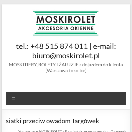
Skip
to
content
MOSKIROLET
tel.: +48 515 874 011 | e-mail:
siatki na
owady |
biuro@moskirolet.pl
moskitiery
MOSKITIERY, ROLETY i ŻALUZJE z dojazdem do klienta
okienne |
(Warszawa i okolice)
rolety i
żaluzje |
moskitiery
ramkowe i
Menu
drzwiowe
|
Warszawa
siatki przeciw owadom Targówek
You are here:
MOSKIROLET
>
Blog
>
siatki przeciw owadom Targówek