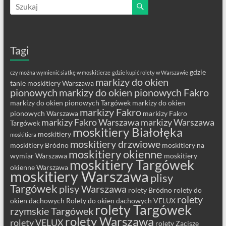
Tagi
gdzie
czy można wymienić siatkę w moskitierze
gdzie kupić rolety w Warszawie
markizy do okien
tanie moskitiery Warszawa
pionowych
markizy do okien pionowych Fakro
markizy do okien pionowych Targówek
markizy do okien
markizy Fakro
pionowych Warszawa
markizy Fakro
markizy Fakro Warszawa
markizy Warszawa
Targówek
moskitiery Białołęka
moskitiery
moskitiera
moskitiery drzwiowe
moskitiery Bródno
moskitiery na
moskitiery okienne
wymiar Warszawa
moskitiery
moskitiery Targówek
okienne Warszawa
moskitiery Warszawa
plisy
Targówek
plisy Warszawa
rolety Bródno
rolety do
rolety
okien dachowych
Rolety do okien dachowych VELUX
rolety Targówek
rzymskie Targówek
rolety Warszawa
rolety VELUX
rolety Zacisze