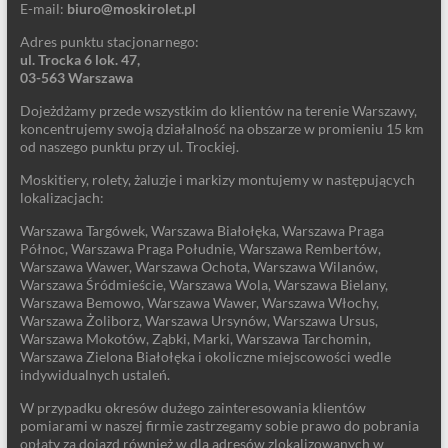
E-mail:
biuro@moskirolet.pl
Adres punktu stacjonarnego:
ul. Trocka 6 lok. 47,
03-563 Warszawa
Dojeżdżamy przede wszystkim do klientów na terenie Warszawy,
koncentrujemy swoją działalność na obszarze w promieniu 15 km
od naszego punktu przy ul. Trockiej.
Moskitiery, rolety, żaluzje i markizy montujemy w następujących
lokalizacjach:
Warszawa Targówek, Warszawa Białołęka, Warszawa Praga
Północ, Warszawa Praga Południe, Warszawa Rembertów,
Warszawa Wawer, Warszawa Ochota, Warszawa Wilanów,
Warszawa Śródmieście, Warszawa Wola, Warszawa Bielany,
Warszawa Bemowo, Warszawa Wawer, Warszawa Włochy,
Warszawa Żoliborz, Warszawa Ursynów, Warszawa Ursus,
Warszawa Mokotów, Ząbki, Marki, Warszawa Tarchomin,
Warszawa Zielona Białołęka i okoliczne miejscowości wedle
indywidualnych ustaleń.
W przypadku okresów dużego zainteresowania klientów
pomiarami w naszej firmie zastrzegamy sobie prawo do pobrania
opłaty za dojazd również w dla adresów zlokalizowanych w