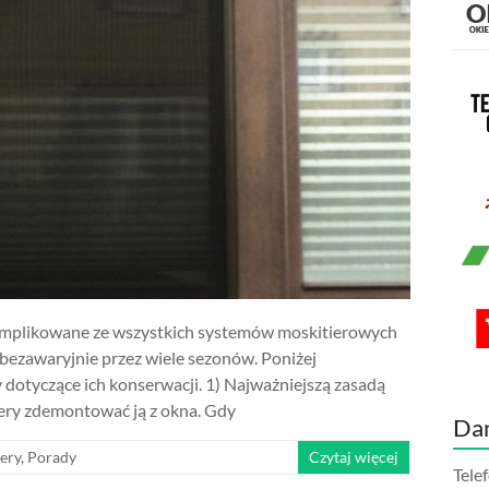
omplikowane ze wszystkich systemów moskitierowych
ć bezawaryjnie przez wiele sezonów. Poniżej
otyczące ich konserwacji. 1) Najważniejszą zasadą
iery zdemontować ją z okna. Gdy
Da
ery
,
Porady
Czytaj więcej
Tele