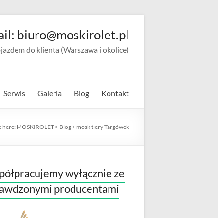
ail: biuro@moskirolet.pl
zdem do klienta (Warszawa i okolice)
Serwis
Galeria
Blog
Kontakt
e here:
MOSKIROLET
>
Blog
>
moskitiery Targówek
ółpracujemy wyłącznie ze
rawdzonymi producentami