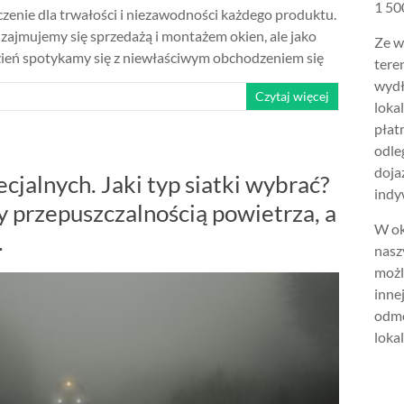
1 500
zenie dla trwałości i niezawodności każdego produktu.
 zajmujemy się sprzedażą i montażem okien, ale jako
Ze w
dzień spotykamy się z niewłaściwym obchodzeniem się
tere
wydł
Czytaj więcej
loka
płat
odle
doja
cjalnych. Jaki typ siatki wybrać?
indy
 przepuszczalnością powietrza, a
W ok
.
nasz
możl
inne
odmo
lokal