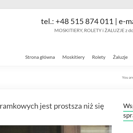
tel.: +48 515 874 011 | e-m
MOSKITIERY, ROLETY i ŻALUZJE z doja
Strona główna
Moskitiery
Rolety
Żaluzje
You ar
ramkowych jest prostsza niż się
Wsp
sp