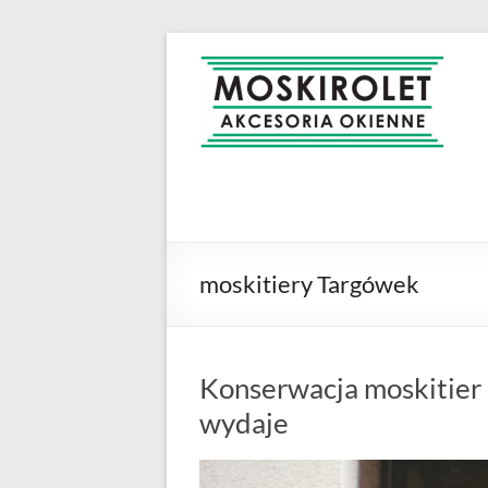
Skip
to
MOSKIROLET
siatki na
content
owady |
moskitiery
okienne |
rolety i
żaluzje |
moskitiery
ramkowe i
moskitiery Targówek
drzwiowe
|
Warszawa
Konserwacja moskitier 
wydaje