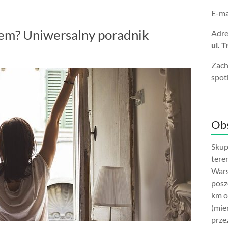
E-ma
nem? Uniwersalny poradnik
Adre
ul. 
Zach
spot
Obs
Skup
tere
Wars
posz
km o
(mie
prze