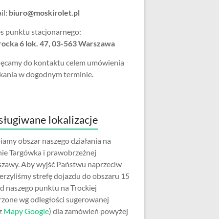
il:
biuro@moskirolet.pl
s punktu stacjonarnego:
Trocka 6 lok. 47, 03-563 Warszawa
ęcamy do kontaktu celem umówienia
kania w dogodnym terminie.
ługiwane lokalizacje
iamy obszar naszego działania na
nie Targówka i prawobrzeżnej
zawy. Aby wyjść Państwu naprzeciw
erzyliśmy strefę dojazdu do obszaru 15
d naszego punktu na Trockiej
rzone wg odległości sugerowanej
z
Mapy Google
) dla zamówień powyżej