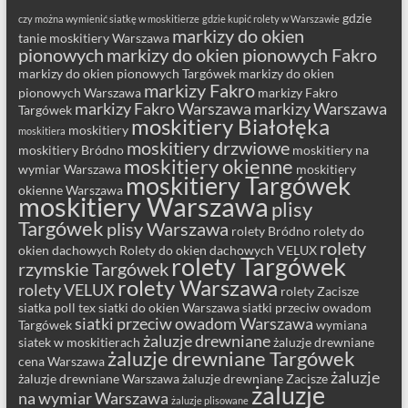
gdzie
czy można wymienić siatkę w moskitierze
gdzie kupić rolety w Warszawie
markizy do okien
tanie moskitiery Warszawa
pionowych
markizy do okien pionowych Fakro
markizy do okien pionowych Targówek
markizy do okien
markizy Fakro
pionowych Warszawa
markizy Fakro
markizy Fakro Warszawa
markizy Warszawa
Targówek
moskitiery Białołęka
moskitiery
moskitiera
moskitiery drzwiowe
moskitiery Bródno
moskitiery na
moskitiery okienne
wymiar Warszawa
moskitiery
moskitiery Targówek
okienne Warszawa
moskitiery Warszawa
plisy
Targówek
plisy Warszawa
rolety Bródno
rolety do
rolety
okien dachowych
Rolety do okien dachowych VELUX
rolety Targówek
rzymskie Targówek
rolety Warszawa
rolety VELUX
rolety Zacisze
siatka poll tex
siatki do okien Warszawa
siatki przeciw owadom
siatki przeciw owadom Warszawa
Targówek
wymiana
żaluzje drewniane
siatek w moskitierach
żaluzje drewniane
żaluzje drewniane Targówek
cena Warszawa
żaluzje
żaluzje drewniane Warszawa
żaluzje drewniane Zacisze
żaluzje
na wymiar Warszawa
żaluzje plisowane