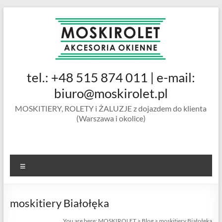
Skip
to
content
MOSKIROLET
tel.: +48 515 874 011 | e-mail:
siatki na
owady |
biuro@moskirolet.pl
moskitiery
MOSKITIERY, ROLETY i ŻALUZJE z dojazdem do klienta
okienne |
(Warszawa i okolice)
rolety i
żaluzje |
moskitiery
ramkowe i
Menu
drzwiowe
|
Warszawa
moskitiery Białołęka
You are here:
MOSKIROLET
>
Blog
>
moskitiery Białołęka