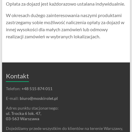
Opłata za dojazd jest każdorazowo ustalana indywidualnie.
W okresach dużego zainteresowania naszymi produktami
zastrzegamy sobie możliwość naliczenia opłaty za dojazd w
innej wysokości dla małych zamówień lub odmowy
realizacji zamówień w wybranych lokalizacjach.
Kontakt
Telefon:
+48 515 874 011
E-mail:
biuro@moskirolet.pl
Adres punktu stacjonarnego:
ul. Trocka 6 lok. 47,
03-563 Warszawa
Dojeżdżamy przede wszystkim do klientów na terenie Warszawy,