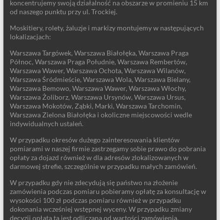
koncentrujemy swoją działalność na obszarze w promieniu 15 km
od naszego punktu przy ul. Trockiej.
Moskitiery, rolety, żaluzje i markizy montujemy w następujących
lokalizacjach:
Warszawa Targówek, Warszawa Białołęka, Warszawa Praga
Północ, Warszawa Praga Południe, Warszawa Rembertów,
Warszawa Wawer, Warszawa Ochota, Warszawa Wilanów,
Warszawa Śródmieście, Warszawa Wola, Warszawa Bielany,
Warszawa Bemowo, Warszawa Wawer, Warszawa Włochy,
Warszawa Żoliborz, Warszawa Ursynów, Warszawa Ursus,
Warszawa Mokotów, Ząbki, Marki, Warszawa Tarchomin,
Warszawa Zielona Białołęka i okoliczne miejscowości wedle
indywidualnych ustaleń.
W przypadku okresów dużego zainteresowania klientów
pomiarami w naszej firmie zastrzegamy sobie prawo do pobrania
opłaty za dojazd również w dla adresów zlokalizowanych w
darmowej strefie, szczególnie w przypadku małych zamówień.
W przypadku gdy nie zdecydują się państwo na złożenie
zamówienia podczas pomiaru pobieramy opłatę za konsultację w
wysokości 100 zł podczas pomiaru również w przypadku
dokonania wcześniej wstępnej wyceny. W przypadku zmiany
decyzji opłata ta jest odliczana od wartości zamówienia.