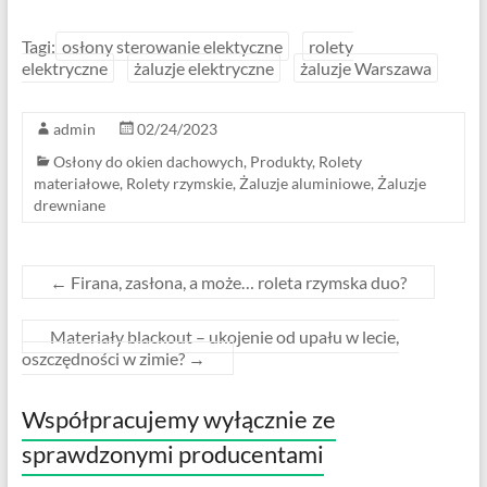
Tagi:
osłony sterowanie elektyczne
rolety
elektryczne
żaluzje elektryczne
żaluzje Warszawa
admin
02/24/2023
Osłony do okien dachowych
,
Produkty
,
Rolety
materiałowe
,
Rolety rzymskie
,
Żaluzje aluminiowe
,
Żaluzje
drewniane
←
Firana, zasłona, a może… roleta rzymska duo?
Materiały blackout – ukojenie od upału w lecie,
oszczędności w zimie?
→
Współpracujemy wyłącznie ze
sprawdzonymi producentami