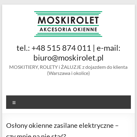
Skip
to
content
MOSKIROLET
tel.: +48 515 874 011 | e-mail:
siatki na
owady |
biuro@moskirolet.pl
moskitiery
MOSKITIERY, ROLETY i ŻALUZJE z dojazdem do klienta
okienne |
(Warszawa i okolice)
rolety i
żaluzje |
moskitiery
ramkowe i
Menu
drzwiowe
|
Warszawa
Osłony okienne zasilane elektryczne –
czy mnie na nie stać?