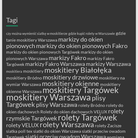
Tagi
gdzie
czy można wymienić siatkę w moskitierze
gdzie kupić rolety w Warszawie
markizy do okien
tanie moskitiery Warszawa
pionowych
markizy do okien pionowych Fakro
markizy do okien pionowych Targówek
markizy do okien
markizy Fakro
pionowych Warszawa
markizy Fakro
markizy Fakro Warszawa
markizy Warszawa
Targówek
moskitiery Białołęka
moskitiery
moskitiera
moskitiery drzwiowe
moskitiery Bródno
moskitiery na
moskitiery okienne
wymiar Warszawa
moskitiery
moskitiery Targówek
okienne Warszawa
moskitiery Warszawa
plisy
Targówek
plisy Warszawa
rolety Bródno
rolety do
rolety
okien dachowych
Rolety do okien dachowych VELUX
rolety Targówek
rzymskie Targówek
rolety Warszawa
rolety VELUX
rolety Zacisze
siatka poll tex
siatki do okien Warszawa
siatki przeciw owadom
siatki przeciw owadom Warszawa
Targówek
wymiana