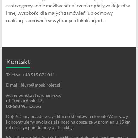
zastrzegamy sobie możliwość naliczenia opłaty za dojazd w
innej wysokości dla małych zamówień lub odmowy
realizacji zamówień w wybranych lokalizacjach.
Kontakt
Telefon:
+48 515 874 011
E-mail:
biuro@moskirolet.pl
Adres punktu stacjonarnego:
ul. Trocka 6 lok. 47,
03-563 Warszawa
Dojeżdżamy przede wszystkim do klientów na terenie Warszawy,
koncentrujemy swoją działalność na obszarze w promieniu 15 km
od naszego punktu przy ul. Trockiej.
Moskitiery, rolety, żaluzje i markizy montujemy w następujących