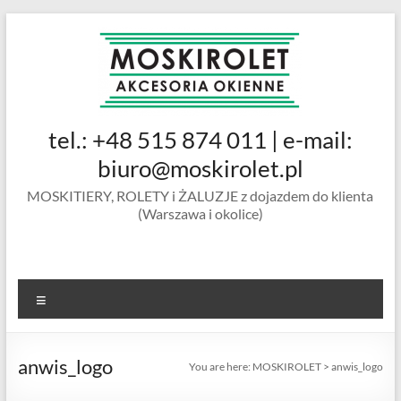
Skip
to
content
MOSKIROLET
tel.: +48 515 874 011 | e-mail:
siatki na
owady |
biuro@moskirolet.pl
moskitiery
MOSKITIERY, ROLETY i ŻALUZJE z dojazdem do klienta
okienne |
(Warszawa i okolice)
rolety i
żaluzje |
moskitiery
ramkowe i
Menu
drzwiowe
|
Warszawa
anwis_logo
You are here:
MOSKIROLET
>
anwis_logo