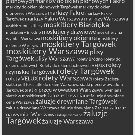
pionowych
markizy do okien pionowych Fakro
markizy do okien pionowych Targówek
markizy do okien
markizy Fakro
pionowych Warszawa
markizy Fakro
markizy Fakro Warszawa
markizy Warszawa
Targówek
moskitiery Białołęka
moskitiery
moskitiera
moskitiery drzwiowe
moskitiery Bródno
moskitiery na
moskitiery okienne
wymiar Warszawa
moskitiery
moskitiery Targówek
okienne Warszawa
moskitiery Warszawa
plisy
Targówek
plisy Warszawa
rolety Bródno
rolety do
rolety
okien dachowych
Rolety do okien dachowych VELUX
rolety Targówek
rzymskie Targówek
rolety Warszawa
rolety VELUX
rolety Zacisze
siatka poll tex
siatki do okien Warszawa
siatki przeciw owadom
siatki przeciw owadom Warszawa
Targówek
wymiana
żaluzje drewniane
siatek w moskitierach
żaluzje drewniane
żaluzje drewniane Targówek
cena Warszawa
żaluzje
żaluzje drewniane Warszawa
żaluzje drewniane Zacisze
żaluzje
na wymiar Warszawa
żaluzje plisowane
Targówek
żaluzje Warszawa