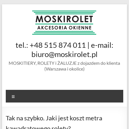
Skip
to
content
MOSKIROLET
tel.: +48 515 874 011 | e-mail:
siatki na
owady |
biuro@moskirolet.pl
moskitiery
MOSKITIERY, ROLETY i ŻALUZJE z dojazdem do klienta
okienne |
(Warszawa i okolice)
rolety i
żaluzje |
moskitiery
ramkowe i
Menu
drzwiowe
|
Warszawa
Tak na szybko. Jaki jest koszt metra
kawadratowego rolety?