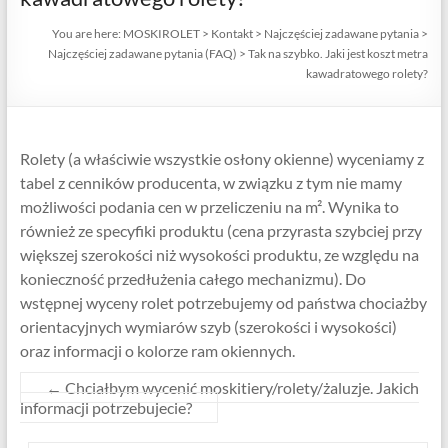
You are here:
MOSKIROLET
>
Kontakt
>
Najczęściej zadawane pytania
>
Najczęściej zadawane pytania (FAQ)
>
Tak na szybko. Jaki jest koszt metra
kawadratowego rolety?
Rolety (a właściwie wszystkie osłony okienne) wyceniamy z
tabel z cenników producenta, w związku z tym nie mamy
możliwości podania cen w przeliczeniu na m². Wynika to
również ze specyfiki produktu (cena przyrasta szybciej przy
większej szerokości niż wysokości produktu, ze względu na
konieczność przedłużenia całego mechanizmu).
Do
wstępnej wyceny rolet potrzebujemy od państwa chociażby
orientacyjnych wymiarów szyb (szerokości i wysokości)
oraz informacji o kolorze ram okiennych.
←
Chciałbym wycenić moskitiery/rolety/żaluzje. Jakich
informacji potrzebujecie?