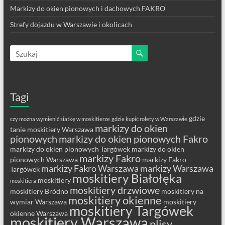
Markizy do okien pionowych i dachowych FAKRO
Strefy dojazdu w Warszawie i okolicach
Tagi
gdzie
czy można wymienić siatkę w moskitierze
gdzie kupić rolety w Warszawie
markizy do okien
tanie moskitiery Warszawa
pionowych
markizy do okien pionowych Fakro
markizy do okien pionowych Targówek
markizy do okien
markizy Fakro
pionowych Warszawa
markizy Fakro
markizy Fakro Warszawa
markizy Warszawa
Targówek
moskitiery Białołęka
moskitiery
moskitiera
moskitiery drzwiowe
moskitiery Bródno
moskitiery na
moskitiery okienne
wymiar Warszawa
moskitiery
moskitiery Targówek
okienne Warszawa
moskitiery Warszawa
plisy