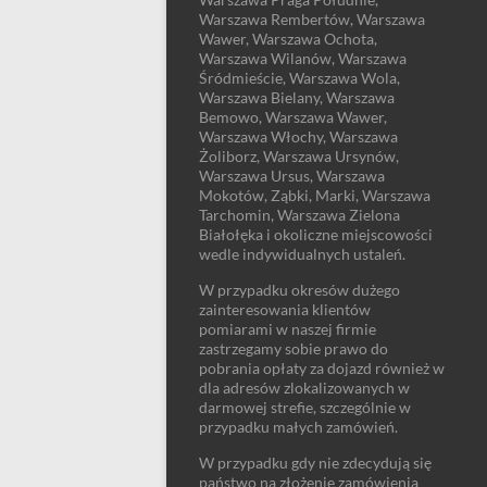
Warszawa Rembertów, Warszawa
Wawer, Warszawa Ochota,
Warszawa Wilanów, Warszawa
Śródmieście, Warszawa Wola,
Warszawa Bielany, Warszawa
Bemowo, Warszawa Wawer,
Warszawa Włochy, Warszawa
Żoliborz, Warszawa Ursynów,
Warszawa Ursus, Warszawa
Mokotów, Ząbki, Marki, Warszawa
Tarchomin, Warszawa Zielona
Białołęka i okoliczne miejscowości
wedle indywidualnych ustaleń.
W przypadku okresów dużego
zainteresowania klientów
pomiarami w naszej firmie
zastrzegamy sobie prawo do
pobrania opłaty za dojazd również w
dla adresów zlokalizowanych w
darmowej strefie, szczególnie w
przypadku małych zamówień.
W przypadku gdy nie zdecydują się
państwo na złożenie zamówienia