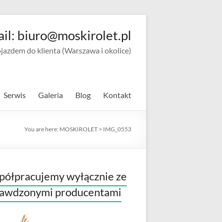
ail: biuro@moskirolet.pl
zdem do klienta (Warszawa i okolice)
Serwis
Galeria
Blog
Kontakt
You are here:
MOSKIROLET
>
IMG_0553
ółpracujemy wyłącznie ze
rawdzonymi producentami