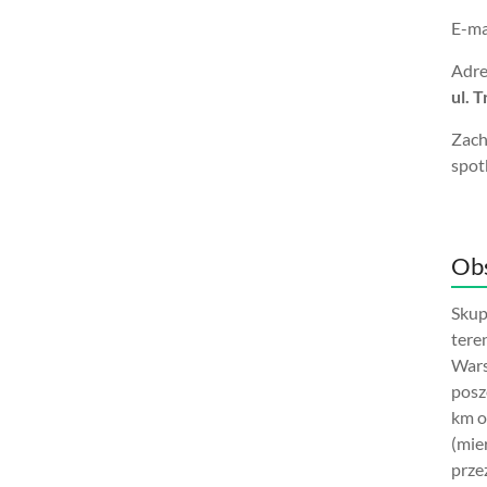
E-ma
Adre
ul. 
Zach
spot
Obs
Skup
tere
Wars
posz
km o
(mie
prze