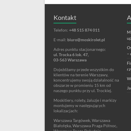
Kontakt
A
Telefon:
+48 515 874 011
Ma
up
E-mail:
biuro@moskirolet.pl
Os
Adres punktu stacjonarnego:
– 
ul. Trocka 6 lok. 47,
03-563 Warszawa
Fi
rz
Dojeżdżamy przede wszystkim do
klientów na terenie Warszawy,
We
koncentrujemy swoją działalność na
obszarze w promieniu 15 km od
Ja
naszego punktu przy ul. Trockiej.
Moskitiery, rolety, żaluzje i markizy
montujemy w następujących
lokalizacjach:
Warszawa Targówek, Warszawa
Białołęka, Warszawa Praga Północ,
Warszawa Praga Południe,