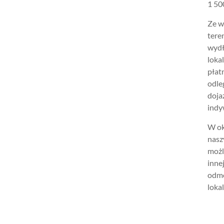
1 500
Ze w
tere
wydł
loka
płat
odle
doja
indy
W ok
nasz
możl
inne
odmo
lokal