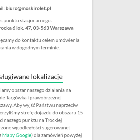
il:
biuro@moskirolet.pl
s punktu stacjonarnego:
Trocka 6 lok. 47, 03-563 Warszawa
ęcamy do kontaktu celem umówienia
kania w dogodnym terminie.
ługiwane lokalizacje
iamy obszar naszego działania na
nie Targówka i prawobrzeżnej
zawy. Aby wyjść Państwu naprzeciw
erzyliśmy strefę dojazdu do obszaru 15
d naszego punktu na Trockiej
rzone wg odległości sugerowanej
z
Mapy Google
) dla zamówień powyżej