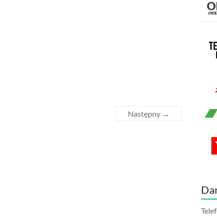
Następny →
Da
Tele