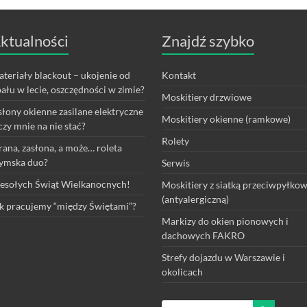
ktualności
Znajdź szybko
teriały blackout – ukojenie od
Kontakt
ału w lecie, oszczędności w zimie?
Moskitiery drzwiowe
łony okienne zasilane elektryczne
Moskitiery okienne (ramkowe)
czy mnie na nie stać?
Rolety
rana, zasłona, a może… roleta
ymska duo?
Serwis
sołych Świąt Wielkanocnych!
Moskitiery z siatką przeciwpyłko
(antyalergiczną)
k pracujemy “między Świętami”?
Markizy do okien pionowych i
dachowych FAKRO
Strefy dojazdu w Warszawie i
okolicach