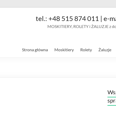
tel.: +48 515 874 011 | e-m
MOSKITIERY, ROLETY i ŻALUZJE z doja
Strona główna
Moskitiery
Rolety
Żaluzje
Wsp
sp