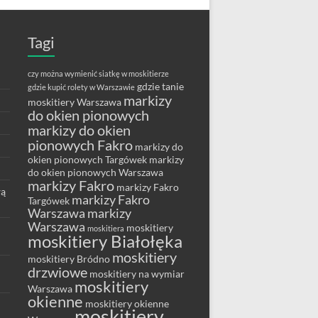
Tagi
czy można wymienić siatkę w moskitierze
gdzie tanie
gdzie kupić rolety w Warszawie
markizy
moskitiery Warszawa
do okien pionowych
markizy do okien
pionowych Fakro
markizy do
okien pionowych Targówek
markizy
do okien pionowych Warszawa
markizy Fakro
markizy Fakro
wą
markizy Fakro
Targówek
Warszawa
markizy
Warszawa
moskitiery
moskitiera
moskitiery Białołęka
moskitiery
moskitiery Bródno
drzwiowe
moskitiery na wymiar
moskitiery
Warszawa
okienne
moskitiery okienne
moskitiery