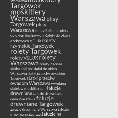
Warszawa
Targówek
moskitiery
Warszawa
plisy
Targówek
plisy
Warszawa
rolety Bródno
rolety
do okien dachowych
Rolety do okien
rolety
dachowych VELUX
rzymskie Targówek
rolety Targówek
rolety
rolety VELUX
Warszawa
rolety Zacisze
siatka poll tex
siatki do okien
Warszawa
siatki przeciw owadom
siatki przeciw
Targówek
owadom Warszawa
wymiana
żaluzje
siatek w moskitierach
drewniane
żaluzje drewniane
żaluzje
cena Warszawa
drewniane Targówek
żaluzje drewniane Warszawa
żaluzje
żaluzje na
drewniane Zacisze