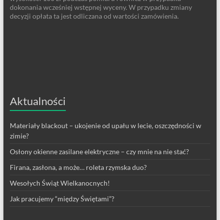
dokonania wcześniej wstępnej wyceny. W przypadku zmiany
decyzji opłata ta jest odliczana od wartości zamówienia.
Aktualności
Materiały blackout – ukojenie od upału w lecie, oszczędności w
zimie?
Osłony okienne zasilane elektryczne – czy mnie na nie stać?
Firana, zasłona, a może… roleta rzymska duo?
Wesołych Świąt Wielkanocnych!
Jak pracujemy “między Świętami”?