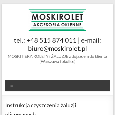
Skip
to
content
MOSKIROLET
tel.: +48 515 874 011 | e-mail:
siatki na
owady |
biuro@moskirolet.pl
moskitiery
MOSKITIERY, ROLETY i ŻALUZJE z dojazdem do klienta
okienne |
(Warszawa i okolice)
rolety i
żaluzje |
moskitiery
ramkowe i
Menu
drzwiowe
|
Warszawa
Instrukcja czyszczenia żaluzji
plisowanych