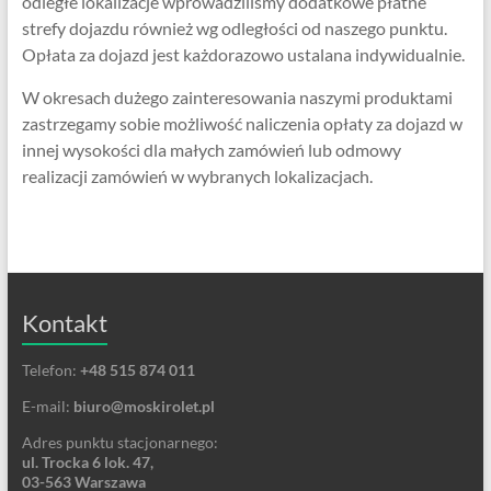
odległe lokalizacje wprowadziliśmy dodatkowe płatne
strefy dojazdu również wg odległości od naszego punktu.
Opłata za dojazd jest każdorazowo ustalana indywidualnie.
W okresach dużego zainteresowania naszymi produktami
zastrzegamy sobie możliwość naliczenia opłaty za dojazd w
innej wysokości dla małych zamówień lub odmowy
realizacji zamówień w wybranych lokalizacjach.
Kontakt
Telefon:
+48 515 874 011
E-mail:
biuro@moskirolet.pl
Adres punktu stacjonarnego:
ul. Trocka 6 lok. 47,
03-563 Warszawa