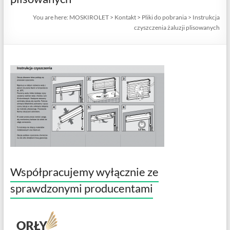
You are here:
MOSKIROLET
>
Kontakt
>
Pliki do pobrania
>
Instrukcja
czyszczenia żaluzji plisowanych
Współpracujemy wyłącznie ze
sprawdzonymi producentami