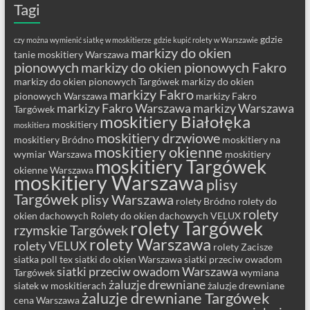
Tagi
gdzie
czy można wymienić siatkę w moskitierze
gdzie kupić rolety w Warszawie
markizy do okien
tanie moskitiery Warszawa
pionowych
markizy do okien pionowych Fakro
markizy do okien pionowych Targówek
markizy do okien
markizy Fakro
pionowych Warszawa
markizy Fakro
markizy Fakro Warszawa
markizy Warszawa
Targówek
moskitiery Białołęka
moskitiery
moskitiera
moskitiery drzwiowe
moskitiery Bródno
moskitiery na
moskitiery okienne
wymiar Warszawa
moskitiery
moskitiery Targówek
okienne Warszawa
moskitiery Warszawa
plisy
Targówek
plisy Warszawa
rolety Bródno
rolety do
rolety
okien dachowych
Rolety do okien dachowych VELUX
rolety Targówek
rzymskie Targówek
rolety Warszawa
rolety VELUX
rolety Zacisze
siatka poll tex
siatki do okien Warszawa
siatki przeciw owadom
siatki przeciw owadom Warszawa
Targówek
wymiana
żaluzje drewniane
siatek w moskitierach
żaluzje drewniane
żaluzje drewniane Targówek
cena Warszawa