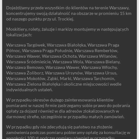
Dojeżdżamy przede wszystkim do klientów na terenie Warszawy,
koncentrujemy swoją działalność na obszarze w promieniu 15 km
od naszego punktu przy ul. Trockiej.
Moskitiery, rolety, żaluzje i markizy montujemy w następujących
lokalizacjach:
Warszawa Targówek, Warszawa Białołęka, Warszawa Praga
Północ, Warszawa Praga Południe, Warszawa Rembertów,
Warszawa Wawer, Warszawa Ochota, Warszawa Wilanów,
Warszawa Śródmieście, Warszawa Wola, Warszawa Bielany,
Warszawa Bemowo, Warszawa Wawer, Warszawa Włochy,
Warszawa Żoliborz, Warszawa Ursynów, Warszawa Ursus,
Warszawa Mokotów, Ząbki, Marki, Warszawa Tarchomin,
Warszawa Zielona Białołęka i okoliczne miejscowości wedle
indywidualnych ustaleń.
W przypadku okresów dużego zainteresowania klientów
pomiarami w naszej firmie zastrzegamy sobie prawo do pobrania
opłaty za dojazd również w dla adresów zlokalizowanych w
darmowej strefie, szczególnie w przypadku małych zamówień.
W przypadku gdy nie zdecydują się państwo na złożenie
zamówienia podczas pomiaru pobieramy opłatę za konsultację w
wysokości 100 zł podczas pomiaru również w przypadku