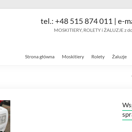
tel.: +48 515 874 011 | e-m
MOSKITIERY, ROLETY i ŻALUZJE z doja
Strona główna
Moskitiery
Rolety
Żaluzje
Wsp
sp