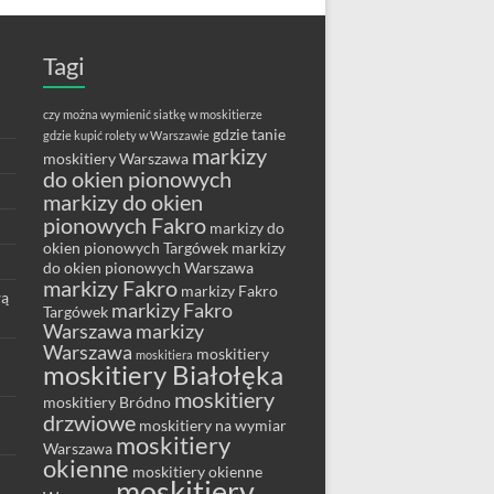
Tagi
czy można wymienić siatkę w moskitierze
gdzie tanie
gdzie kupić rolety w Warszawie
markizy
moskitiery Warszawa
do okien pionowych
markizy do okien
pionowych Fakro
markizy do
okien pionowych Targówek
markizy
do okien pionowych Warszawa
markizy Fakro
markizy Fakro
wą
markizy Fakro
Targówek
Warszawa
markizy
Warszawa
moskitiery
moskitiera
moskitiery Białołęka
moskitiery
moskitiery Bródno
drzwiowe
moskitiery na wymiar
moskitiery
Warszawa
okienne
moskitiery okienne
moskitiery