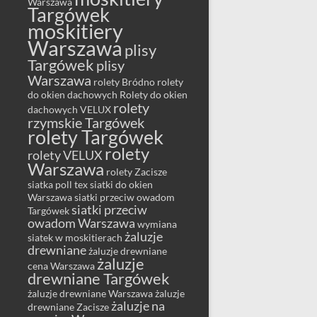
Warszawa
Targówek
moskitiery
Warszawa
plisy
Targówek
plisy
Warszawa
rolety Bródno
rolety
do okien dachowych
Rolety do okien
rolety
dachowych VELUX
rzymskie Targówek
rolety Targówek
rolety
rolety VELUX
Warszawa
rolety Zacisze
siatka poll tex
siatki do okien
Warszawa
siatki przeciw owadom
siatki przeciw
Targówek
owadom Warszawa
wymiana
żaluzje
siatek w moskitierach
drewniane
żaluzje drewniane
żaluzje
cena Warszawa
drewniane Targówek
żaluzje drewniane Warszawa
żaluzje
żaluzje na
drewniane Zacisze