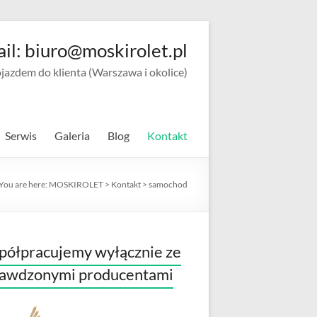
ail: biuro@moskirolet.pl
zdem do klienta (Warszawa i okolice)
Serwis
Galeria
Blog
Kontakt
You are here:
MOSKIROLET
>
Kontakt
>
samochod
ółpracujemy wyłącznie ze
rawdzonymi producentami