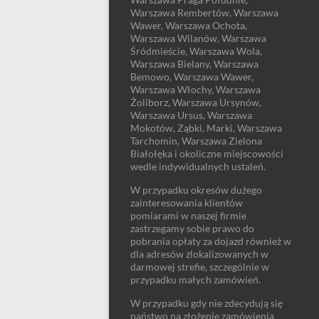
Warszawa Rembertów, Warszawa
Wawer, Warszawa Ochota,
Warszawa Wilanów, Warszawa
Śródmieście, Warszawa Wola,
Warszawa Bielany, Warszawa
Bemowo, Warszawa Wawer,
Warszawa Włochy, Warszawa
Żoliborz, Warszawa Ursynów,
Warszawa Ursus, Warszawa
Mokotów, Ząbki, Marki, Warszawa
Tarchomin, Warszawa Zielona
Białołęka i okoliczne miejscowości
wedle indywidualnych ustaleń.
W przypadku okresów dużego
zainteresowania klientów
pomiarami w naszej firmie
zastrzegamy sobie prawo do
pobrania opłaty za dojazd również w
dla adresów zlokalizowanych w
darmowej strefie, szczególnie w
przypadku małych zamówień.
W przypadku gdy nie zdecydują się
państwo na złożenie zamówienia