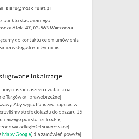
il:
biuro@moskirolet.pl
s punktu stacjonarnego:
Trocka 6 lok. 47, 03-563 Warszawa
ęcamy do kontaktu celem umówienia
kania w dogodnym terminie.
ługiwane lokalizacje
iamy obszar naszego działania na
nie Targówka i prawobrzeżnej
zawy. Aby wyjść Państwu naprzeciw
erzyliśmy strefę dojazdu do obszaru 15
d naszego punktu na Trockiej
rzone wg odległości sugerowanej
z
Mapy Google
) dla zamówień powyżej