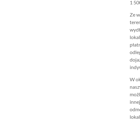
1 500
Ze w
tere
wydł
loka
płat
odle
doja
indy
W ok
nasz
możl
inne
odmo
lokal