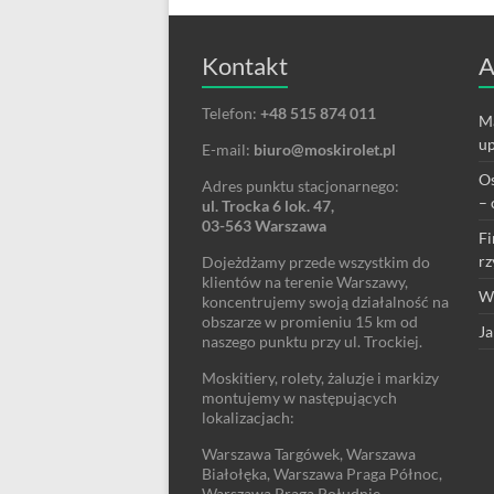
Kontakt
A
Telefon:
+48 515 874 011
Ma
up
E-mail:
biuro@moskirolet.pl
Os
Adres punktu stacjonarnego:
– 
ul. Trocka 6 lok. 47,
03-563 Warszawa
Fi
rz
Dojeżdżamy przede wszystkim do
klientów na terenie Warszawy,
We
koncentrujemy swoją działalność na
obszarze w promieniu 15 km od
Ja
naszego punktu przy ul. Trockiej.
Moskitiery, rolety, żaluzje i markizy
montujemy w następujących
lokalizacjach:
Warszawa Targówek, Warszawa
Białołęka, Warszawa Praga Północ,
Warszawa Praga Południe,