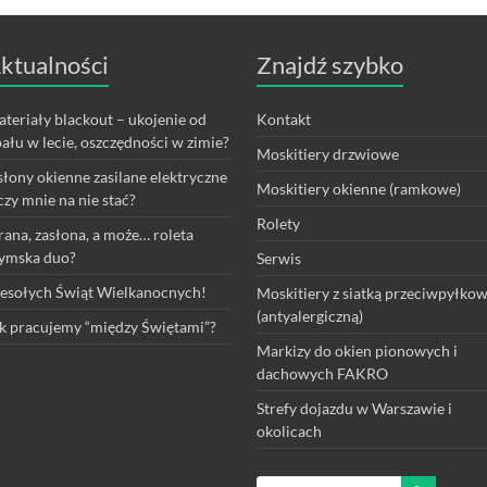
ktualności
Znajdź szybko
teriały blackout – ukojenie od
Kontakt
ału w lecie, oszczędności w zimie?
Moskitiery drzwiowe
łony okienne zasilane elektryczne
Moskitiery okienne (ramkowe)
czy mnie na nie stać?
Rolety
rana, zasłona, a może… roleta
ymska duo?
Serwis
sołych Świąt Wielkanocnych!
Moskitiery z siatką przeciwpyłko
(antyalergiczną)
k pracujemy “między Świętami”?
Markizy do okien pionowych i
dachowych FAKRO
Strefy dojazdu w Warszawie i
okolicach