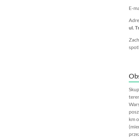
E-ma
Adre
ul. 
Zach
spot
Obs
Skup
tere
Wars
posz
km o
(mie
prze