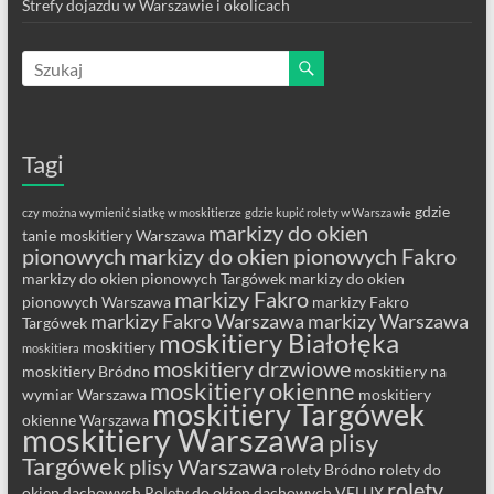
Strefy dojazdu w Warszawie i okolicach
Tagi
gdzie
czy można wymienić siatkę w moskitierze
gdzie kupić rolety w Warszawie
markizy do okien
tanie moskitiery Warszawa
pionowych
markizy do okien pionowych Fakro
markizy do okien pionowych Targówek
markizy do okien
markizy Fakro
pionowych Warszawa
markizy Fakro
markizy Fakro Warszawa
markizy Warszawa
Targówek
moskitiery Białołęka
moskitiery
moskitiera
moskitiery drzwiowe
moskitiery Bródno
moskitiery na
moskitiery okienne
wymiar Warszawa
moskitiery
moskitiery Targówek
okienne Warszawa
moskitiery Warszawa
plisy
Targówek
plisy Warszawa
rolety Bródno
rolety do
rolety
okien dachowych
Rolety do okien dachowych VELUX