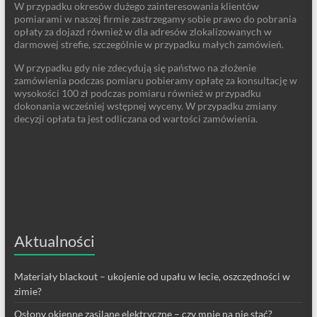
W przypadku okresów dużego zainteresowania klientów
pomiarami w naszej firmie zastrzegamy sobie prawo do pobrania
opłaty za dojazd również w dla adresów zlokalizowanych w
darmowej strefie, szczególnie w przypadku małych zamówień.
W przypadku gdy nie zdecydują się państwo na złożenie
zamówienia podczas pomiaru pobieramy opłatę za konsultację w
wysokości 100 zł podczas pomiaru również w przypadku
dokonania wcześniej wstępnej wyceny. W przypadku zmiany
decyzji opłata ta jest odliczana od wartości zamówienia.
Aktualności
Materiały blackout – ukojenie od upału w lecie, oszczędności w
zimie?
Osłony okienne zasilane elektryczne – czy mnie na nie stać?