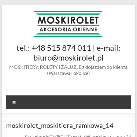
Skip
to
content
MOSKIROLET
tel.: +48 515 874 011 | e-mail:
siatki na
owady |
biuro@moskirolet.pl
moskitiery
MOSKITIERY, ROLETY i ŻALUZJE z dojazdem do klienta
okienne |
(Warszawa i okolice)
rolety i
żaluzje |
moskitiery
ramkowe i
Menu
drzwiowe
|
Warszawa
moskirolet_moskitiera_ramkowa_14
You are here:
MOSKIROLET
>
moskirolet_moskitiera_ramkowa_14