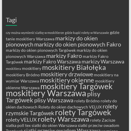
Tagi
gdzie
czy można wymienić siatkę w moskitierze
gdzie kupić rolety w Warszawie
markizy do okien
tanie moskitiery Warszawa
pionowych
markizy do okien pionowych Fakro
markizy do okien pionowych Targówek
markizy do okien
markizy Fakro
pionowych Warszawa
markizy Fakro
markizy Fakro Warszawa
markizy Warszawa
Targówek
moskitiery Białołęka
moskitiery
moskitiera
moskitiery drzwiowe
moskitiery Bródno
moskitiery na
moskitiery okienne
wymiar Warszawa
moskitiery
moskitiery Targówek
okienne Warszawa
moskitiery Warszawa
plisy
Targówek
plisy Warszawa
rolety Bródno
rolety do
rolety
okien dachowych
Rolety do okien dachowych VELUX
rolety Targówek
rzymskie Targówek
rolety Warszawa
rolety VELUX
rolety Zacisze
siatka poll tex
siatki do okien Warszawa
siatki przeciw owadom
siatki przeciw owadom Warszawa
Targówek
wymiana