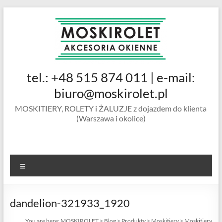
Skip
to
content
MOSKIROLET
tel.: +48 515 874 011 | e-mail:
siatki na
owady |
biuro@moskirolet.pl
moskitiery
MOSKITIERY, ROLETY i ŻALUZJE z dojazdem do klienta
okienne |
(Warszawa i okolice)
rolety i
żaluzje |
moskitiery
ramkowe i
Menu
drzwiowe
|
Warszawa
dandelion-321933_1920
You are here:
MOSKIROLET
>
Blog
>
Produkty
>
Moskitiery
>
Moskitiery