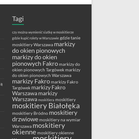
Tagi
czy można wymienić siatkę w moskitierze
gdzie tanie
gdzie kupić rolety w Warszawie
markizy
moskitiery Warszawa
do okien pionowych
markizy do okien
pionowych Fakro
markizy do
okien pionowych Targówek
markizy
do okien pionowych Warszawa
markizy Fakro
markizy Fakro
wą
markizy Fakro
Targówek
Warszawa
markizy
Warszawa
moskitiery
moskitiera
moskitiery Białołęka
moskitiery
moskitiery Bródno
drzwiowe
moskitiery na wymiar
moskitiery
Warszawa
okienne
moskitiery okienne
moskitiery