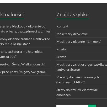
ktualności
Znajdź szybko
teriały blackout – ukojenie od
Kontakt
ału w lecie, oszczędności w zimie?
Moskitiery drzwiowe
łony okienne zasilane elektryczne
Moskitiery okienne (ramkowe)
czy mnie na nie stać?
Rolety
rana, zasłona, a może… roleta
ymska duo?
Serwis
sołych Świąt Wielkanocnych!
Moskitiery z siatką przeciwpyłko
(antyalergiczną)
k pracujemy “między Świętami”?
Markizy do okien pionowych i
dachowych FAKRO
Strefy dojazdu w Warszawie i
okolicach