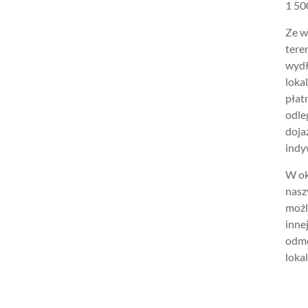
1 500
Ze w
tere
wydł
loka
płat
odle
doja
indy
W ok
nasz
możl
inne
odmo
lokal