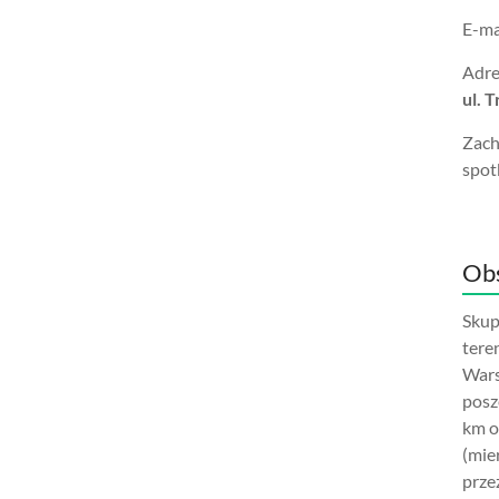
E-ma
Adre
ul. 
Zach
spot
Obs
Skup
tere
Wars
posz
km o
(mie
prze