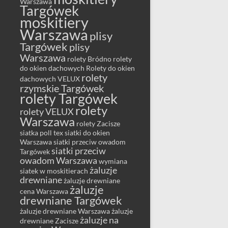
Warszawa
Targówek
moskitiery
Warszawa
plisy
Targówek
plisy
Warszawa
rolety Bródno
rolety
do okien dachowych
Rolety do okien
rolety
dachowych VELUX
rzymskie Targówek
rolety Targówek
rolety
rolety VELUX
Warszawa
rolety Zacisze
siatka poll tex
siatki do okien
Warszawa
siatki przeciw owadom
siatki przeciw
Targówek
owadom Warszawa
wymiana
żaluzje
siatek w moskitierach
drewniane
żaluzje drewniane
żaluzje
cena Warszawa
drewniane Targówek
żaluzje drewniane Warszawa
żaluzje
żaluzje na
drewniane Zacisze