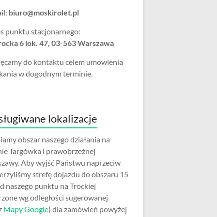
il:
biuro@moskirolet.pl
s punktu stacjonarnego:
Trocka 6 lok. 47, 03-563 Warszawa
ęcamy do kontaktu celem umówienia
kania w dogodnym terminie.
ługiwane lokalizacje
iamy obszar naszego działania na
nie Targówka i prawobrzeżnej
zawy. Aby wyjść Państwu naprzeciw
erzyliśmy strefę dojazdu do obszaru 15
d naszego punktu na Trockiej
rzone wg odległości sugerowanej
z
Mapy Google
) dla zamówień powyżej