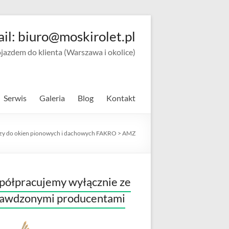
ail: biuro@moskirolet.pl
zdem do klienta (Warszawa i okolice)
Serwis
Galeria
Blog
Kontakt
zy do okien pionowych i dachowych FAKRO
>
AMZ
ółpracujemy wyłącznie ze
rawdzonymi producentami