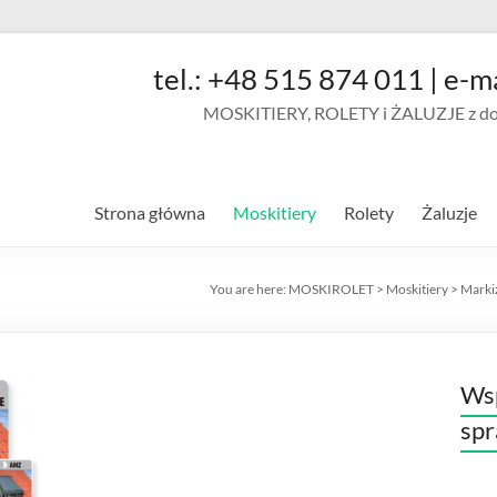
tel.: +48 515 874 011 | e-m
MOSKITIERY, ROLETY i ŻALUZJE z doja
Strona główna
Moskitiery
Rolety
Żaluzje
You are here:
MOSKIROLET
>
Moskitiery
>
Marki
Wsp
sp