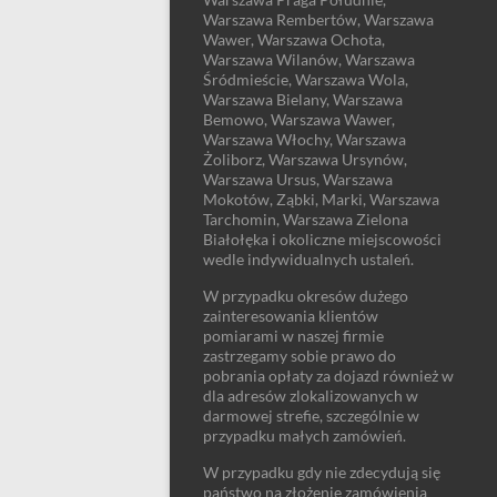
Warszawa Rembertów, Warszawa
Wawer, Warszawa Ochota,
Warszawa Wilanów, Warszawa
Śródmieście, Warszawa Wola,
Warszawa Bielany, Warszawa
Bemowo, Warszawa Wawer,
Warszawa Włochy, Warszawa
Żoliborz, Warszawa Ursynów,
Warszawa Ursus, Warszawa
Mokotów, Ząbki, Marki, Warszawa
Tarchomin, Warszawa Zielona
Białołęka i okoliczne miejscowości
wedle indywidualnych ustaleń.
W przypadku okresów dużego
zainteresowania klientów
pomiarami w naszej firmie
zastrzegamy sobie prawo do
pobrania opłaty za dojazd również w
dla adresów zlokalizowanych w
darmowej strefie, szczególnie w
przypadku małych zamówień.
W przypadku gdy nie zdecydują się
państwo na złożenie zamówienia