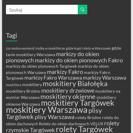
Tagi
gdzie
czy można wymienić siatkę w moskitierze
gdzie kupić rolety w Warszawie
markizy do okien
tanie moskitiery Warszawa
pionowych
markizy do okien pionowych Fakro
markizy do okien pionowych Targówek
markizy do okien
markizy Fakro
pionowych Warszawa
markizy Fakro
markizy Fakro Warszawa
markizy Warszawa
Targówek
moskitiery Białołęka
moskitiery
moskitiera
moskitiery drzwiowe
moskitiery Bródno
moskitiery na
moskitiery okienne
wymiar Warszawa
moskitiery
moskitiery Targówek
okienne Warszawa
moskitiery Warszawa
plisy
Targówek
plisy Warszawa
rolety Bródno
rolety do
rolety
okien dachowych
Rolety do okien dachowych VELUX
rolety Targówek
rzymskie Targówek