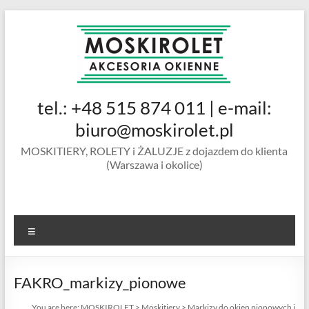
Skip
to
content
MOSKIROLET
tel.: +48 515 874 011 | e-mail:
siatki na
owady |
biuro@moskirolet.pl
moskitiery
MOSKITIERY, ROLETY i ŻALUZJE z dojazdem do klienta
okienne |
(Warszawa i okolice)
rolety i
żaluzje |
moskitiery
ramkowe i
Menu
drzwiowe
|
Warszawa
FAKRO_markizy_pionowe
You are here:
MOSKIROLET
>
Moskitiery
>
Markizy do okien pionowych i