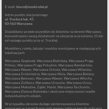
E-mail:
biuro@moskirolet.pl
Adres punktu stacjonarnego:
ul. Trocka 6 lok. 47,
03-563 Warszawa
Dojeżdżamy przede wszystkim do klientów na terenie Warszawy,
koncentrujemy swoją działalność na obszarze w promieniu 15 km
od naszego punktu przy ul. Trockiej.
Moskitiery, rolety, żaluzje i markizy montujemy w następujących
lokalizacjach:
Warszawa Targówek, Warszawa Białołęka, Warszawa Praga
Północ, Warszawa Praga Południe, Warszawa Rembertów,
Warszawa Wawer, Warszawa Ochota, Warszawa Wilanów,
Warszawa Śródmieście, Warszawa Wola, Warszawa Bielany,
Warszawa Bemowo, Warszawa Wawer, Warszawa Włochy,
Warszawa Żoliborz, Warszawa Ursynów, Warszawa Ursus,
Warszawa Mokotów, Ząbki, Marki, Warszawa Tarchomin,
Warszawa Zielona Białołęka i okoliczne miejscowości wedle
indywidualnych ustaleń.
W przypadku okresów dużego zainteresowania klientów
pomiarami w naszej firmie zastrzegamy sobie prawo do pobrania