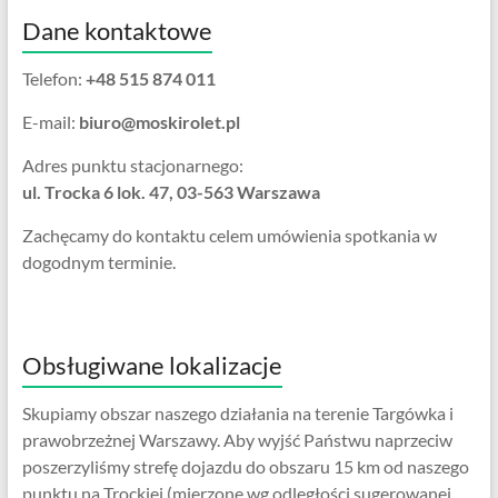
Dane kontaktowe
Telefon:
+48 515 874 011
E-mail:
biuro@moskirolet.pl
Adres punktu stacjonarnego:
ul. Trocka 6 lok. 47, 03-563 Warszawa
Zachęcamy do kontaktu celem umówienia spotkania w
dogodnym terminie.
Obsługiwane lokalizacje
Skupiamy obszar naszego działania na terenie Targówka i
prawobrzeżnej Warszawy. Aby wyjść Państwu naprzeciw
poszerzyliśmy strefę dojazdu do obszaru 15 km od naszego
punktu na Trockiej (mierzone wg odległości sugerowanej