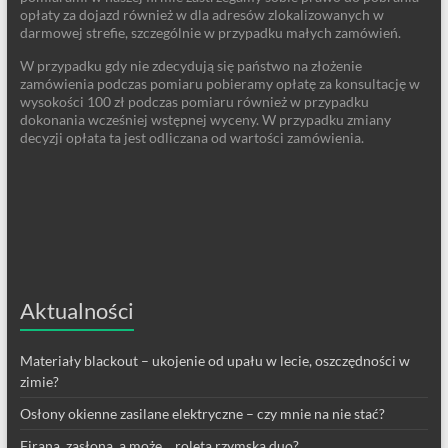
opłaty za dojazd również w dla adresów zlokalizowanych w
darmowej strefie, szczególnie w przypadku małych zamówień.
W przypadku gdy nie zdecydują się państwo na złożenie
zamówienia podczas pomiaru pobieramy opłatę za konsultację w
wysokości 100 zł podczas pomiaru również w przypadku
dokonania wcześniej wstępnej wyceny. W przypadku zmiany
decyzji opłata ta jest odliczana od wartości zamówienia.
Aktualności
Materiały blackout – ukojenie od upału w lecie, oszczędności w
zimie?
Osłony okienne zasilane elektryczne – czy mnie na nie stać?
Firana, zasłona, a może… roleta rzymska duo?