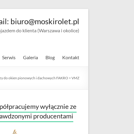
ail: biuro@moskirolet.pl
zdem do klienta (Warszawa i okolice)
Serwis
Galeria
Blog
Kontakt
zy do okien pionowych i dachowych FAKRO
>
VMZ
ółpracujemy wyłącznie ze
rawdzonymi producentami