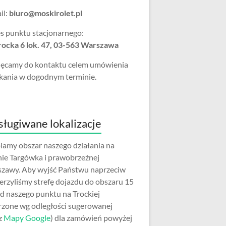
il:
biuro@moskirolet.pl
s punktu stacjonarnego:
Trocka 6 lok. 47, 03-563 Warszawa
ęcamy do kontaktu celem umówienia
kania w dogodnym terminie.
ługiwane lokalizacje
iamy obszar naszego działania na
nie Targówka i prawobrzeżnej
zawy. Aby wyjść Państwu naprzeciw
erzyliśmy strefę dojazdu do obszaru 15
d naszego punktu na Trockiej
rzone wg odległości sugerowanej
z
Mapy Google
) dla zamówień powyżej