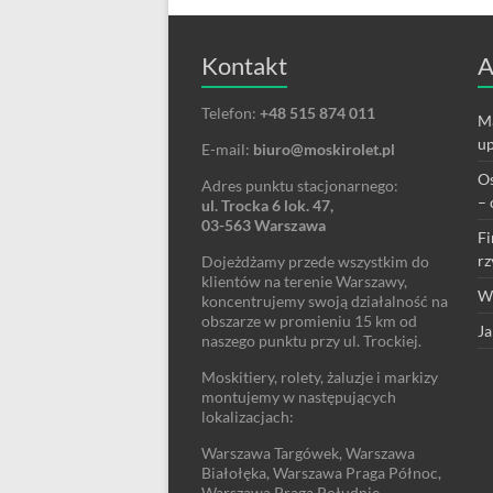
Kontakt
A
Telefon:
+48 515 874 011
Ma
up
E-mail:
biuro@moskirolet.pl
Os
Adres punktu stacjonarnego:
– 
ul. Trocka 6 lok. 47,
03-563 Warszawa
Fi
rz
Dojeżdżamy przede wszystkim do
klientów na terenie Warszawy,
We
koncentrujemy swoją działalność na
obszarze w promieniu 15 km od
Ja
naszego punktu przy ul. Trockiej.
Moskitiery, rolety, żaluzje i markizy
montujemy w następujących
lokalizacjach:
Warszawa Targówek, Warszawa
Białołęka, Warszawa Praga Północ,
Warszawa Praga Południe,