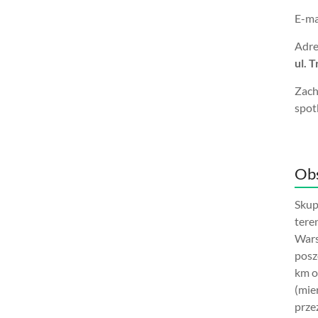
E-ma
Adre
ul. 
Zach
spot
Obs
Skup
tere
Wars
posz
km o
(mie
prze