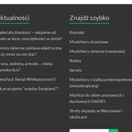
ktualności
Znajdź szybko
teriały blackout – ukojenie od
Kontakt
ału w lecie, oszczędności w zimie?
Moskitiery drzwiowe
łony okienne zasilane elektryczne
Moskitiery okienne (ramkowe)
czy mnie na nie stać?
Rolety
rana, zasłona, a może… roleta
ymska duo?
Serwis
sołych Świąt Wielkanocnych!
Moskitiery z siatką przeciwpyłko
(antyalergiczną)
k pracujemy “między Świętami”?
Markizy do okien pionowych i
dachowych FAKRO
Strefy dojazdu w Warszawie i
okolicach