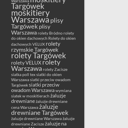
Warszawa
Targówek
moskitiery
Warszawa
plisy
Targówek
plisy
Warszawa
rolety Bródno
rolety
do okien dachowych
Rolety do okien
rolety
dachowych VELUX
rzymskie Targówek
rolety Targówek
rolety
rolety VELUX
Warszawa
rolety Zacisze
siatka poll tex
siatki do okien
Warszawa
siatki przeciw owadom
siatki przeciw
Targówek
owadom Warszawa
wymiana
żaluzje
siatek w moskitierach
drewniane
żaluzje drewniane
żaluzje
cena Warszawa
drewniane Targówek
żaluzje drewniane Warszawa
żaluzje
żaluzje na
drewniane Zacisze