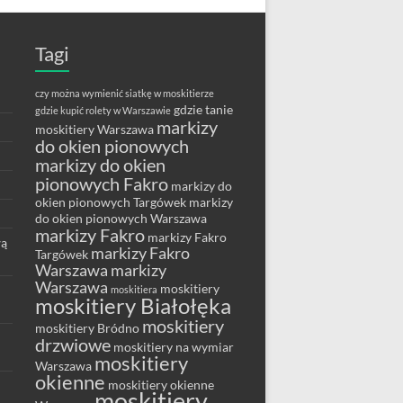
Tagi
czy można wymienić siatkę w moskitierze
gdzie tanie
gdzie kupić rolety w Warszawie
markizy
moskitiery Warszawa
do okien pionowych
markizy do okien
pionowych Fakro
markizy do
okien pionowych Targówek
markizy
do okien pionowych Warszawa
markizy Fakro
markizy Fakro
wą
markizy Fakro
Targówek
Warszawa
markizy
Warszawa
moskitiery
moskitiera
moskitiery Białołęka
moskitiery
moskitiery Bródno
drzwiowe
moskitiery na wymiar
moskitiery
Warszawa
okienne
moskitiery okienne
moskitiery