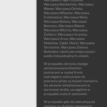
Warszawa Rembertów, Warszawa
Wawer, Warszawa Ochota,
Warszawa Wilanów, Warszawa
Śródmieście, Warszawa Wola,
Warszawa Bielany, Warszawa
Bemowo, Warszawa Wawer,
Warszawa Włochy, Warszawa
Żoliborz, Warszawa Ursynów,
Warszawa Ursus, Warszawa
Mokotów, Ząbki, Marki, Warszawa
Tarchomin, Warszawa Zielona
Białołęka i okoliczne miejscowości
wedle indywidualnych ustaleń.
W przypadku okresów dużego
zainteresowania klientów
pomiarami w naszej firmie
zastrzegamy sobie prawo do
pobrania opłaty za dojazd również w
dla adresów zlokalizowanych w
darmowej strefie, szczególnie w
przypadku małych zamówień.
W przypadku gdy nie zdecydują się
państwo na złożenie zamówienia