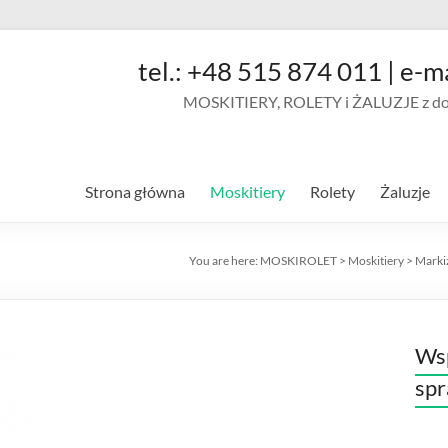
tel.: +48 515 874 011 | e-m
MOSKITIERY, ROLETY i ŻALUZJE z doja
Strona główna
Moskitiery
Rolety
Żaluzje
You are here:
MOSKIROLET
>
Moskitiery
>
Marki
Wsp
sp