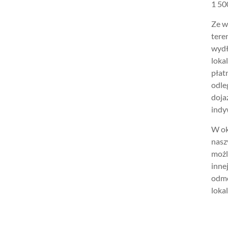
1 500
Ze w
tere
wydł
loka
płat
odle
doja
indy
W ok
nasz
możl
inne
odmo
lokal