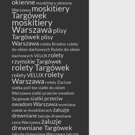
okienne
moskitiery okienne
moskitiery
Warszawa
Targówek
moskitiery
Warszawa
plisy
Targówek
plisy
Warszawa
rolety Bródno
rolety
do okien dachowych
Rolety do okien
rolety
dachowych VELUX
rzymskie Targówek
rolety Targówek
rolety
rolety VELUX
Warszawa
rolety Zacisze
siatka poll tex
siatki do okien
Warszawa
siatki przeciw owadom
siatki przeciw
Targówek
owadom Warszawa
wymiana
żaluzje
siatek w moskitierach
drewniane
żaluzje drewniane
żaluzje
cena Warszawa
drewniane Targówek
żaluzje drewniane Warszawa
żaluzje