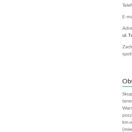
Tele
E-ma
Adre
ul. 
Zach
spot
Obs
Skup
tere
Wars
posz
km o
(mie