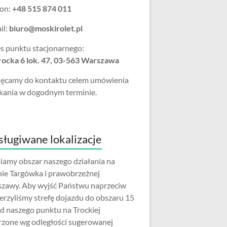
fon:
+48 515 874 011
il:
biuro@moskirolet.pl
s punktu stacjonarnego:
Trocka 6 lok. 47, 03-563 Warszawa
ęcamy do kontaktu celem umówienia
kania w dogodnym terminie.
ługiwane lokalizacje
iamy obszar naszego działania na
nie Targówka i prawobrzeżnej
zawy. Aby wyjść Państwu naprzeciw
erzyliśmy strefę dojazdu do obszaru 15
d naszego punktu na Trockiej
rzone wg odległości sugerowanej