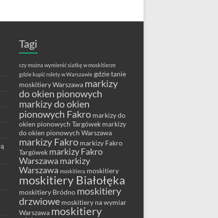
Tagi
czy można wymienić siatkę w moskitierze
gdzie tanie
gdzie kupić rolety w Warszawie
markizy
moskitiery Warszawa
do okien pionowych
markizy do okien
pionowych Fakro
markizy do
okien pionowych Targówek
markizy
do okien pionowych Warszawa
markizy Fakro
markizy Fakro
wą
markizy Fakro
Targówek
Warszawa
markizy
Warszawa
moskitiery
moskitiera
moskitiery Białołęka
moskitiery
moskitiery Bródno
drzwiowe
moskitiery na wymiar
moskitiery
Warszawa