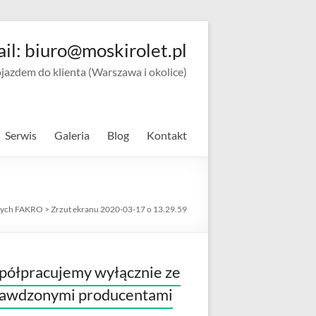
ail: biuro@moskirolet.pl
zdem do klienta (Warszawa i okolice)
Serwis
Galeria
Blog
Kontakt
owych FAKRO
>
Zrzut ekranu 2020-03-17 o 13.29.59
ółpracujemy wyłącznie ze
rawdzonymi producentami