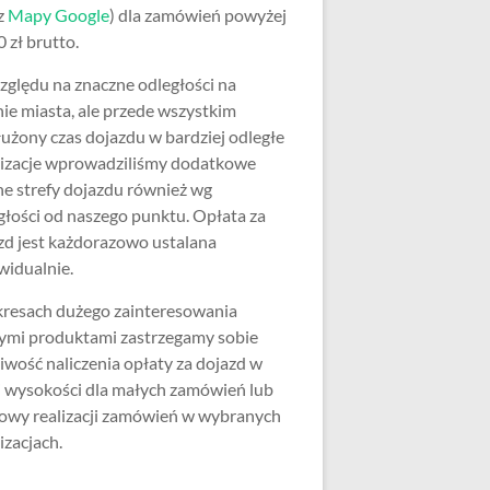
z
Mapy Google
) dla zamówień powyżej
 zł brutto.
zględu na znaczne odległości na
nie miasta, ale przede wszystkim
użony czas dojazdu w bardziej odległe
lizacje wprowadziliśmy dodatkowe
ne strefy dojazdu również wg
głości od naszego punktu. Opłata za
zd jest każdorazowo ustalana
widualnie.
resach dużego zainteresowania
ymi produktami zastrzegamy sobie
iwość naliczenia opłaty za dojazd w
j wysokości dla małych zamówień lub
wy realizacji zamówień w wybranych
izacjach.