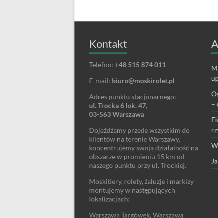
Kontakt
A
Telefon:
+48 515 874 011
Ma
up
E-mail:
biuro@moskirolet.pl
Os
Adres punktu stacjonarnego:
– 
ul. Trocka 6 lok. 47,
03-563 Warszawa
Fi
rz
Dojeżdżamy przede wszystkim do
klientów na terenie Warszawy,
We
koncentrujemy swoją działalność na
obszarze w promieniu 15 km od
Ja
naszego punktu przy ul. Trockiej.
Moskitiery, rolety, żaluzje i markizy
montujemy w następujących
lokalizacjach:
Warszawa Targówek, Warszawa