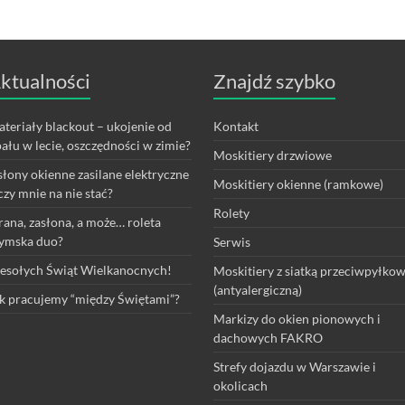
ktualności
Znajdź szybko
teriały blackout – ukojenie od
Kontakt
ału w lecie, oszczędności w zimie?
Moskitiery drzwiowe
łony okienne zasilane elektryczne
Moskitiery okienne (ramkowe)
czy mnie na nie stać?
Rolety
rana, zasłona, a może… roleta
ymska duo?
Serwis
sołych Świąt Wielkanocnych!
Moskitiery z siatką przeciwpyłko
(antyalergiczną)
k pracujemy “między Świętami”?
Markizy do okien pionowych i
dachowych FAKRO
Strefy dojazdu w Warszawie i
okolicach