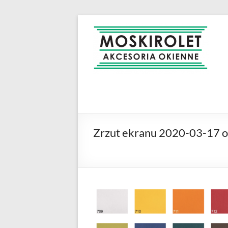
Skip
to
MOSKIROLET
siatki na
content
owady |
moskitiery
okienne |
rolety i
żaluzje |
moskitiery
ramkowe i
Zrzut ekranu 2020-03-17 o
drzwiowe
|
Warszawa