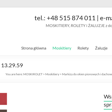
tel.: +48 515 874 011 | e-m
MOSKITIERY, ROLETY i ŻALUZJE z doja
Strona główna
Moskitiery
Rolety
Żaluzje
 13.29.59
You are here:
MOSKIROLET
>
Moskitiery
>
Markizy do okien pionowych i dach
Wsp
sp