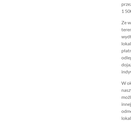
prze
1 500
Ze w
tere
wydł
loka
płat
odle
doja
indy
W ok
nasz
możl
inne
odmo
lokal