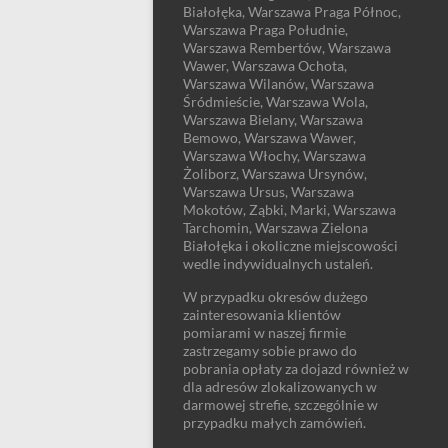
Białołęka, Warszawa Praga Północ,
Warszawa Praga Południe,
Warszawa Rembertów, Warszawa
Wawer, Warszawa Ochota,
Warszawa Wilanów, Warszawa
Śródmieście, Warszawa Wola,
Warszawa Bielany, Warszawa
Bemowo, Warszawa Wawer,
Warszawa Włochy, Warszawa
Żoliborz, Warszawa Ursynów,
Warszawa Ursus, Warszawa
Mokotów, Ząbki, Marki, Warszawa
Tarchomin, Warszawa Zielona
Białołęka i okoliczne miejscowości
wedle indywidualnych ustaleń.
W przypadku okresów dużego
zainteresowania klientów
pomiarami w naszej firmie
zastrzegamy sobie prawo do
pobrania opłaty za dojazd również w
dla adresów zlokalizowanych w
darmowej strefie, szczególnie w
przypadku małych zamówień.