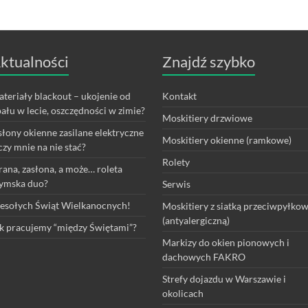
ktualności
Znajdź szybko
teriały blackout – ukojenie od
Kontakt
ału w lecie, oszczędności w zimie?
Moskitiery drzwiowe
łony okienne zasilane elektryczne
Moskitiery okienne (ramkowe)
czy mnie na nie stać?
Rolety
rana, zasłona, a może… roleta
ymska duo?
Serwis
sołych Świąt Wielkanocnych!
Moskitiery z siatką przeciwpyłko
(antyalergiczną)
k pracujemy “między Świętami”?
Markizy do okien pionowych i
dachowych FAKRO
Strefy dojazdu w Warszawie i
okolicach