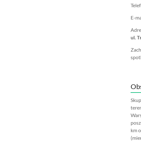
Tele
E-ma
Adre
ul. 
Zach
spot
Obs
Skup
tere
Wars
posz
km o
(mie