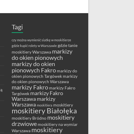
Tagi
czy można wymienić siatkę w moskitierze
gdzie tanie
gdzie kupić rolety w Warszawie
markizy
moskitiery Warszawa
do okien pionowych
markizy do okien
pionowych Fakro
markizy do
okien pionowych Targówek
markizy
do okien pionowych Warszawa
markizy Fakro
markizy Fakro
wą
markizy Fakro
Targówek
Warszawa
markizy
Warszawa
moskitiery
moskitiera
moskitiery Białołęka
moskitiery
moskitiery Bródno
drzwiowe
moskitiery na wymiar
moskitiery
Warszawa