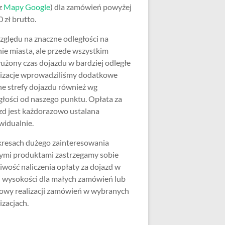
z
Mapy Google
) dla zamówień powyżej
 zł brutto.
zględu na znaczne odległości na
nie miasta, ale przede wszystkim
użony czas dojazdu w bardziej odległe
lizacje wprowadziliśmy dodatkowe
ne strefy dojazdu również wg
głości od naszego punktu. Opłata za
zd jest każdorazowo ustalana
widualnie.
resach dużego zainteresowania
ymi produktami zastrzegamy sobie
iwość naliczenia opłaty za dojazd w
j wysokości dla małych zamówień lub
wy realizacji zamówień w wybranych
izacjach.