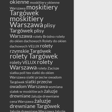
okienne
moskitiery okienne
moskitiery
Warszawa
Targówek
moskitiery
Warszawa
plisy
Targówek
plisy
Warszawa
rolety Bródno
rolety
do okien dachowych
Rolety do okien
rolety
dachowych VELUX
rzymskie Targówek
rolety Targówek
rolety
rolety VELUX
Warszawa
rolety Zacisze
siatka poll tex
siatki do okien
Warszawa
siatki przeciw owadom
siatki przeciw
Targówek
owadom Warszawa
wymiana
żaluzje
siatek w moskitierach
drewniane
żaluzje drewniane
żaluzje
cena Warszawa
drewniane Targówek
żaluzje drewniane Warszawa
żaluzje