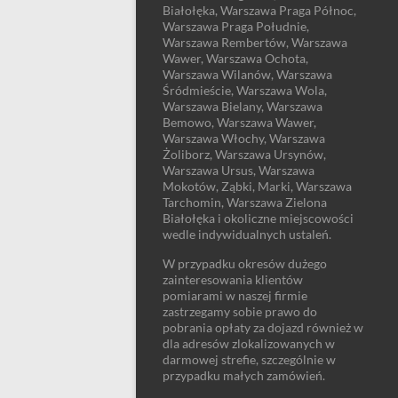
Białołęka, Warszawa Praga Północ,
Warszawa Praga Południe,
Warszawa Rembertów, Warszawa
Wawer, Warszawa Ochota,
Warszawa Wilanów, Warszawa
Śródmieście, Warszawa Wola,
Warszawa Bielany, Warszawa
Bemowo, Warszawa Wawer,
Warszawa Włochy, Warszawa
Żoliborz, Warszawa Ursynów,
Warszawa Ursus, Warszawa
Mokotów, Ząbki, Marki, Warszawa
Tarchomin, Warszawa Zielona
Białołęka i okoliczne miejscowości
wedle indywidualnych ustaleń.
W przypadku okresów dużego
zainteresowania klientów
pomiarami w naszej firmie
zastrzegamy sobie prawo do
pobrania opłaty za dojazd również w
dla adresów zlokalizowanych w
darmowej strefie, szczególnie w
przypadku małych zamówień.