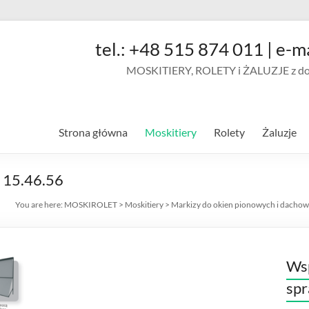
tel.: +48 515 874 011 | e-m
MOSKITIERY, ROLETY i ŻALUZJE z doja
Strona główna
Moskitiery
Rolety
Żaluzje
 15.46.56
You are here:
MOSKIROLET
>
Moskitiery
>
Markizy do okien pionowych i dach
Wsp
sp