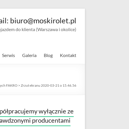
ail: biuro@moskirolet.pl
zdem do klienta (Warszawa i okolice)
Serwis
Galeria
Blog
Kontakt
owych FAKRO
>
Zrzut ekranu 2020-03-21 o 15.46.56
ółpracujemy wyłącznie ze
rawdzonymi producentami