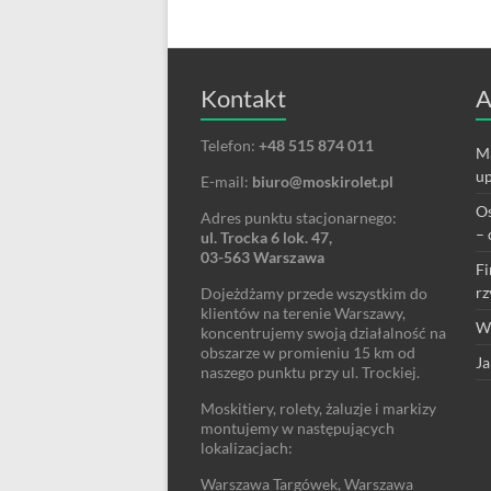
Kontakt
A
Telefon:
+48 515 874 011
Ma
up
E-mail:
biuro@moskirolet.pl
Os
Adres punktu stacjonarnego:
– 
ul. Trocka 6 lok. 47,
03-563 Warszawa
Fi
rz
Dojeżdżamy przede wszystkim do
klientów na terenie Warszawy,
We
koncentrujemy swoją działalność na
obszarze w promieniu 15 km od
Ja
naszego punktu przy ul. Trockiej.
Moskitiery, rolety, żaluzje i markizy
montujemy w następujących
lokalizacjach:
Warszawa Targówek, Warszawa