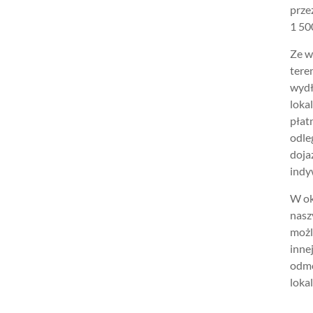
prze
1 500
Ze w
tere
wydł
loka
płat
odle
doja
indy
W ok
nasz
możl
inne
odmo
lokal