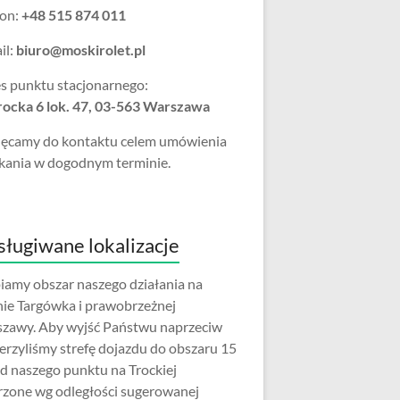
fon:
+48 515 874 011
il:
biuro@moskirolet.pl
s punktu stacjonarnego:
Trocka 6 lok. 47, 03-563 Warszawa
ęcamy do kontaktu celem umówienia
kania w dogodnym terminie.
ługiwane lokalizacje
iamy obszar naszego działania na
nie Targówka i prawobrzeżnej
zawy. Aby wyjść Państwu naprzeciw
erzyliśmy strefę dojazdu do obszaru 15
d naszego punktu na Trockiej
rzone wg odległości sugerowanej