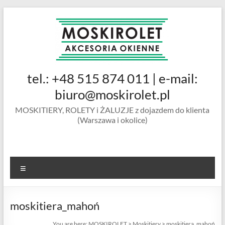
Skip
to
content
MOSKIROLET
tel.: +48 515 874 011 | e-mail:
siatki na
owady |
biuro@moskirolet.pl
moskitiery
MOSKITIERY, ROLETY i ŻALUZJE z dojazdem do klienta
okienne |
(Warszawa i okolice)
rolety i
żaluzje |
moskitiery
ramkowe i
Menu
drzwiowe
|
Warszawa
moskitiera_mahoń
You are here:
MOSKIROLET
>
Moskitiery
>
moskitiera_mahoń