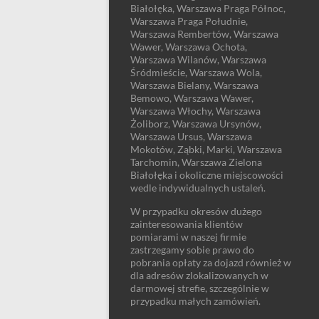
Białołęka, Warszawa Praga Północ,
Warszawa Praga Południe,
Warszawa Rembertów, Warszawa
Wawer, Warszawa Ochota,
Warszawa Wilanów, Warszawa
Śródmieście, Warszawa Wola,
Warszawa Bielany, Warszawa
Bemowo, Warszawa Wawer,
Warszawa Włochy, Warszawa
Żoliborz, Warszawa Ursynów,
Warszawa Ursus, Warszawa
Mokotów, Ząbki, Marki, Warszawa
Tarchomin, Warszawa Zielona
Białołęka i okoliczne miejscowości
wedle indywidualnych ustaleń.
W przypadku okresów dużego
zainteresowania klientów
pomiarami w naszej firmie
zastrzegamy sobie prawo do
pobrania opłaty za dojazd również w
dla adresów zlokalizowanych w
darmowej strefie, szczególnie w
przypadku małych zamówień.