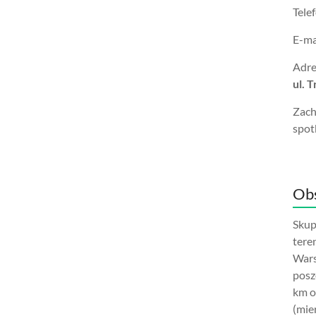
Tele
E-ma
Adre
ul. 
Zach
spot
Obs
Skup
tere
Wars
posz
km o
(mie