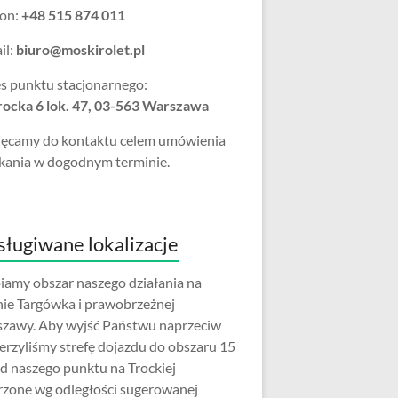
fon:
+48 515 874 011
il:
biuro@moskirolet.pl
s punktu stacjonarnego:
Trocka 6 lok. 47, 03-563 Warszawa
ęcamy do kontaktu celem umówienia
kania w dogodnym terminie.
ługiwane lokalizacje
iamy obszar naszego działania na
nie Targówka i prawobrzeżnej
zawy. Aby wyjść Państwu naprzeciw
erzyliśmy strefę dojazdu do obszaru 15
d naszego punktu na Trockiej
rzone wg odległości sugerowanej