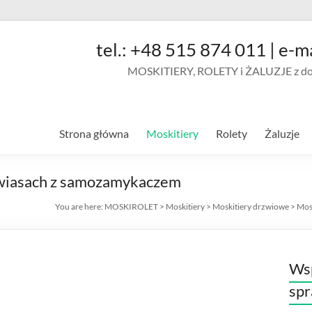
tel.: +48 515 874 011 | e-m
MOSKITIERY, ROLETY i ŻALUZJE z doja
Strona główna
Moskitiery
Rolety
Żaluzje
awiasach z samozamykaczem
You are here:
MOSKIROLET
>
Moskitiery
>
Moskitiery drzwiowe
>
Mos
Wsp
sp