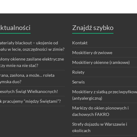
ktualności
Znajdź szybko
teriały blackout – ukojenie od
Kontakt
ału w lecie, oszczędności w zimie?
Moskitiery drzwiowe
łony okienne zasilane elektryczne
Moskitiery okienne (ramkowe)
czy mnie na nie stać?
Rolety
rana, zasłona, a może… roleta
ymska duo?
Serwis
sołych Świąt Wielkanocnych!
Moskitiery z siatką przeciwpyłko
(antyalergiczną)
k pracujemy “między Świętami”?
Markizy do okien pionowych i
dachowych FAKRO
Strefy dojazdu w Warszawie i
okolicach