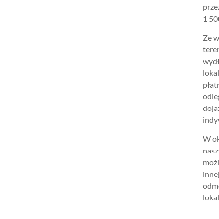
prze
1 500
Ze w
tere
wydł
loka
płat
odle
doja
indy
W ok
nasz
możl
inne
odmo
lokal