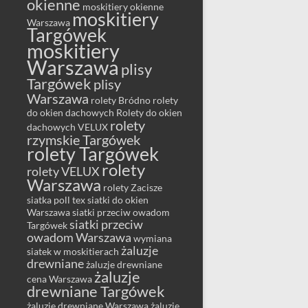
okienne
moskitiery okienne
moskitiery
Warszawa
Targówek
moskitiery
Warszawa
plisy
Targówek
plisy
Warszawa
rolety Bródno
rolety
do okien dachowych
Rolety do okien
rolety
dachowych VELUX
rzymskie Targówek
rolety Targówek
rolety
rolety VELUX
Warszawa
rolety Zacisze
siatka poll tex
siatki do okien
Warszawa
siatki przeciw owadom
siatki przeciw
Targówek
owadom Warszawa
wymiana
żaluzje
siatek w moskitierach
drewniane
żaluzje drewniane
żaluzje
cena Warszawa
drewniane Targówek
żaluzje drewniane Warszawa
żaluzje