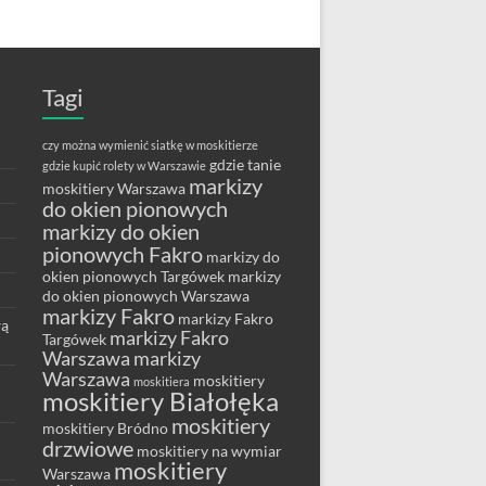
Tagi
czy można wymienić siatkę w moskitierze
gdzie tanie
gdzie kupić rolety w Warszawie
markizy
moskitiery Warszawa
do okien pionowych
markizy do okien
pionowych Fakro
markizy do
okien pionowych Targówek
markizy
do okien pionowych Warszawa
markizy Fakro
markizy Fakro
wą
markizy Fakro
Targówek
Warszawa
markizy
Warszawa
moskitiery
moskitiera
moskitiery Białołęka
moskitiery
moskitiery Bródno
drzwiowe
moskitiery na wymiar
moskitiery
Warszawa