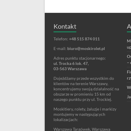
Kontakt
A
Telefon:
+48 515 874 011
Ma
up
E-mail:
biuro@moskirolet.pl
Os
Adres punktu stacjonarnego:
– 
ul. Trocka 6 lok. 47,
03-563 Warszawa
Fi
rz
Dojeżdżamy przede wszystkim do
klientów na terenie Warszawy,
We
koncentrujemy swoją działalność na
obszarze w promieniu 15 km od
Ja
naszego punktu przy ul. Trockiej.
Moskitiery, rolety, żaluzje i markizy
montujemy w następujących
lokalizacjach:
Warszawa Targówek, Warszawa