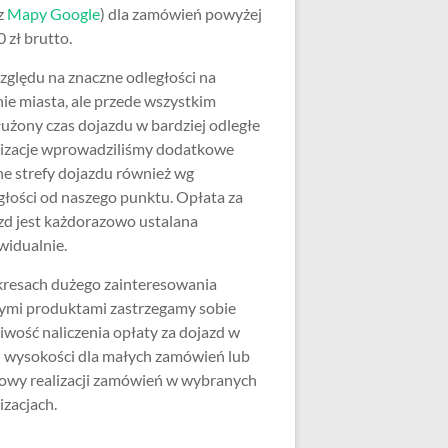
z
Mapy Google
) dla zamówień powyżej
 zł brutto.
zględu na znaczne odległości na
nie miasta, ale przede wszystkim
użony czas dojazdu w bardziej odległe
lizacje wprowadziliśmy dodatkowe
ne strefy dojazdu również wg
głości od naszego punktu. Opłata za
zd jest każdorazowo ustalana
widualnie.
resach dużego zainteresowania
ymi produktami zastrzegamy sobie
iwość naliczenia opłaty za dojazd w
j wysokości dla małych zamówień lub
wy realizacji zamówień w wybranych
izacjach.