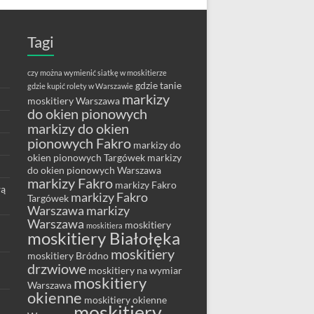
Tagi
czy można wymienić siatkę w moskitierze
gdzie tanie
gdzie kupić rolety w Warszawie
markizy
moskitiery Warszawa
do okien pionowych
markizy do okien
pionowych Fakro
markizy do
okien pionowych Targówek
markizy
do okien pionowych Warszawa
markizy Fakro
markizy Fakro
wą
markizy Fakro
Targówek
Warszawa
markizy
Warszawa
moskitiery
moskitiera
moskitiery Białołęka
moskitiery
moskitiery Bródno
drzwiowe
moskitiery na wymiar
moskitiery
Warszawa
okienne
moskitiery okienne
moskitiery