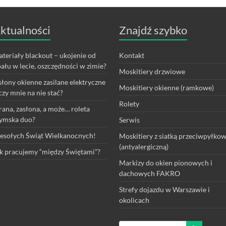
ktualności
Znajdź szybko
teriały blackout – ukojenie od
Kontakt
ału w lecie, oszczędności w zimie?
Moskitiery drzwiowe
łony okienne zasilane elektryczne
Moskitiery okienne (ramkowe)
czy mnie na nie stać?
Rolety
rana, zasłona, a może… roleta
ymska duo?
Serwis
sołych Świąt Wielkanocnych!
Moskitiery z siatką przeciwpyłko
(antyalergiczną)
k pracujemy “między Świętami”?
Markizy do okien pionowych i
dachowych FAKRO
Strefy dojazdu w Warszawie i
okolicach