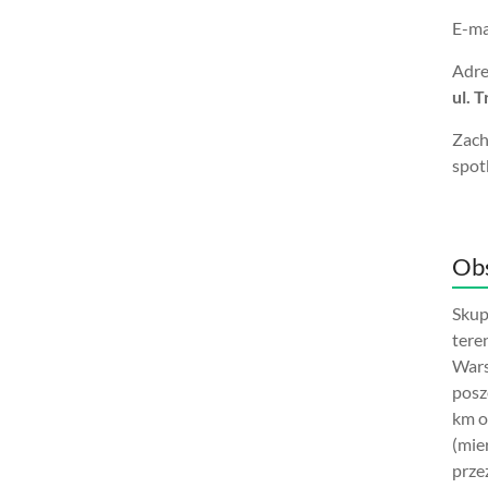
E-ma
Adre
ul. 
Zach
spot
Obs
Skup
tere
Wars
posz
km o
(mie
prze