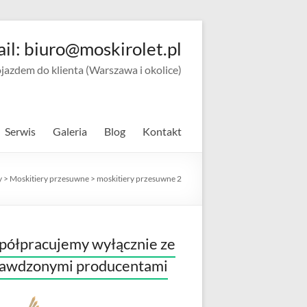
ail: biuro@moskirolet.pl
zdem do klienta (Warszawa i okolice)
Serwis
Galeria
Blog
Kontakt
y
>
Moskitiery przesuwne
>
moskitiery przesuwne 2
ółpracujemy wyłącznie ze
rawdzonymi producentami