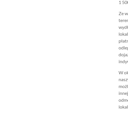
1 500
Ze w
tere
wydł
loka
płat
odle
doja
indy
W ok
nasz
możl
inne
odmo
lokal