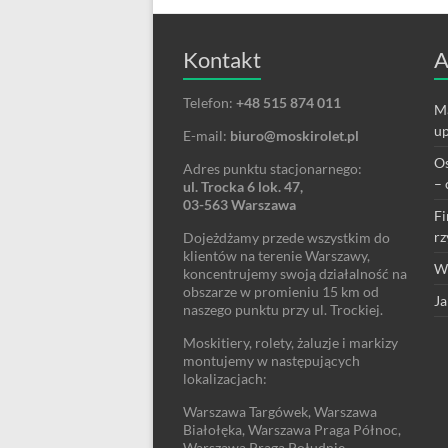
Kontakt
A
Telefon:
+48 515 874 011
Ma
up
E-mail:
biuro@moskirolet.pl
Os
Adres punktu stacjonarnego:
– 
ul. Trocka 6 lok. 47,
03-563 Warszawa
Fi
rz
Dojeżdżamy przede wszystkim do
klientów na terenie Warszawy,
We
koncentrujemy swoją działalność na
obszarze w promieniu 15 km od
Ja
naszego punktu przy ul. Trockiej.
Moskitiery, rolety, żaluzje i markizy
montujemy w następujących
lokalizacjach:
Warszawa Targówek, Warszawa
Białołęka, Warszawa Praga Północ,
Warszawa Praga Południe,