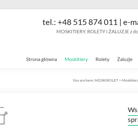
tel.: +48 515 874 011 | e-m
MOSKITIERY, ROLETY i ŻALUZJE z doja
Strona główna
Moskitiery
Rolety
Żaluzje
You are here:
MOSKIROLET
>
Moskitier
Wsp
sp