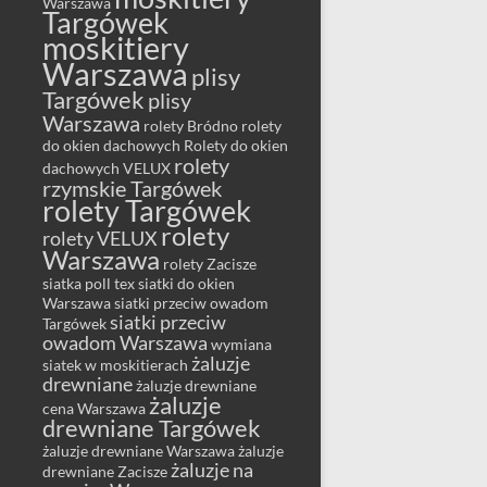
Warszawa
Targówek
moskitiery
Warszawa
plisy
Targówek
plisy
Warszawa
rolety Bródno
rolety
do okien dachowych
Rolety do okien
rolety
dachowych VELUX
rzymskie Targówek
rolety Targówek
rolety
rolety VELUX
Warszawa
rolety Zacisze
siatka poll tex
siatki do okien
Warszawa
siatki przeciw owadom
siatki przeciw
Targówek
owadom Warszawa
wymiana
żaluzje
siatek w moskitierach
drewniane
żaluzje drewniane
żaluzje
cena Warszawa
drewniane Targówek
żaluzje drewniane Warszawa
żaluzje
żaluzje na
drewniane Zacisze