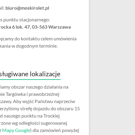
il:
biuro@moskirolet.pl
s punktu stacjonarnego:
Trocka 6 lok. 47, 03-563 Warszawa
ęcamy do kontaktu celem umówienia
kania w dogodnym terminie.
ługiwane lokalizacje
iamy obszar naszego działania na
nie Targówka i prawobrzeżnej
zawy. Aby wyjść Państwu naprzeciw
erzyliśmy strefę dojazdu do obszaru 15
d naszego punktu na Trockiej
rzone wg odległości sugerowanej
z
Mapy Google
) dla zamówień powyżej