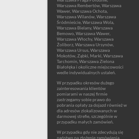
Warszawa Rembertów, Warszawa
Wawer, Warszawa Ochota,
Warszawa Wilanów, Warszawa
Śródmieście, Warszawa Wola,
Warszawa Bielany, Warszawa
Bemowo, Warszawa Wawer,
Warszawa Włochy, Warszawa
Żoliborz, Warszawa Ursynów,
Warszawa Ursus, Warszawa
Mokotów, Ząbki, Marki, Warszawa
Tarchomin, Warszawa Zielona
Białołęka i okoliczne miejscowości
wedle indywidualnych ustaleń.
W przypadku okresów dużego
zainteresowania klientów
pomiarami w naszej firmie
zastrzegamy sobie prawo do
pobrania opłaty za dojazd również w
dla adresów zlokalizowanych w
darmowej strefie, szczególnie w
przypadku małych zamówień.
W przypadku gdy nie zdecydują się
państwo na złożenie zamówienia