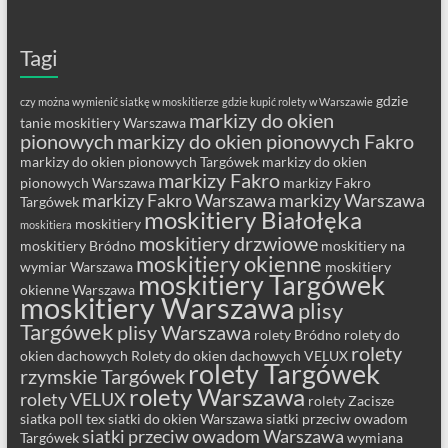
Tagi
gdzie
czy można wymienić siatkę w moskitierze
gdzie kupić rolety w Warszawie
markizy do okien
tanie moskitiery Warszawa
pionowych
markizy do okien pionowych Fakro
markizy do okien pionowych Targówek
markizy do okien
markizy Fakro
pionowych Warszawa
markizy Fakro
markizy Fakro Warszawa
markizy Warszawa
Targówek
moskitiery Białołęka
moskitiery
moskitiera
moskitiery drzwiowe
moskitiery Bródno
moskitiery na
moskitiery okienne
wymiar Warszawa
moskitiery
moskitiery Targówek
okienne Warszawa
moskitiery Warszawa
plisy
Targówek
plisy Warszawa
rolety Bródno
rolety do
rolety
okien dachowych
Rolety do okien dachowych VELUX
rolety Targówek
rzymskie Targówek
rolety Warszawa
rolety VELUX
rolety Zacisze
siatka poll tex
siatki do okien Warszawa
siatki przeciw owadom
siatki przeciw owadom Warszawa
Targówek
wymiana