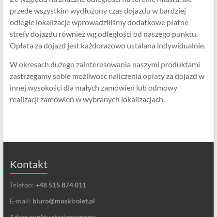
przede wszystkim wydłużony czas dojazdu w bardziej
odległe lokalizacje wprowadziliśmy dodatkowe płatne
strefy dojazdu również wg odległości od naszego punktu.
Opłata za dojazd jest każdorazowo ustalana indywidualnie.
W okresach dużego zainteresowania naszymi produktami
zastrzegamy sobie możliwość naliczenia opłaty za dojazd w
innej wysokości dla małych zamówień lub odmowy
realizacji zamówień w wybranych lokalizacjach.
Kontakt
Telefon:
+48 515 874 011
E-mail:
biuro@moskirolet.pl
Adres punktu stacjonarnego: