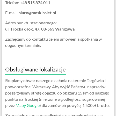
Telefon:
+48 515 874 011
E-mail:
biuro@moskirolet.pl
Adres punktu stacjonarnego:
ul. Trocka 6 lok. 47, 03-563 Warszawa
Zachęcamy do kontaktu celem umówienia spotkania w
dogodnym terminie.
Obsługiwane lokalizacje
Skupiamy obszar naszego działania na terenie Targówka i
prawobrzeżnej Warszawy. Aby wyjść Państwu naprzeciw
poszerzyliśmy strefę dojazdu do obszaru 15 km od naszego
punktu na Trockiej (mierzone wg odległości sugerowanej
przez
Mapy Google
) dla zamówień powyżej 1 500 zł brutto.
Ze względu na znaczne odległości na terenie miasta, ale