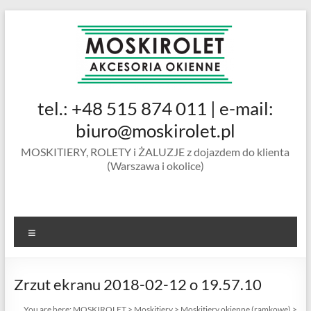
Skip
to
content
MOSKIROLET
tel.: +48 515 874 011 | e-mail:
siatki na
owady |
biuro@moskirolet.pl
moskitiery
MOSKITIERY, ROLETY i ŻALUZJE z dojazdem do klienta
okienne |
(Warszawa i okolice)
rolety i
żaluzje |
moskitiery
ramkowe i
Menu
drzwiowe
|
Warszawa
Zrzut ekranu 2018-02-12 o 19.57.10
You are here:
MOSKIROLET
>
Moskitiery
>
Moskitiery okienne (ramkowe)
>