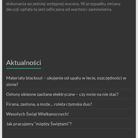
dokonania wcześniej wstępnej wyceny. W przypadku zmiany
decyzji opłata ta jest odliczana od wartości zamówienia.
Aktualności
Materiały blackout – ukojenie od upału w lecie, oszczędności w
zimie?
Osłony okienne zasilane elektryczne – czy mnie na nie stać?
Firana, zasłona, a może… roleta rzymska duo?
Wesołych Świąt Wielkanocnych!
Jak pracujemy “między Świętami”?