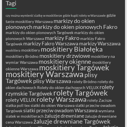
Tagi
gdzie
czy można wymienić siatkę w moskitierze
gdzie kupić rolety w Warszawie
markizy do okien
tanie moskitiery Warszawa
pionowych
markizy do okien pionowych Fakro
markizy do okien pionowych Targówek
markizy do okien
markizy Fakro
pionowych Warszawa
markizy Fakro
markizy Fakro Warszawa
markizy Warszawa
Targówek
moskitiery Białołęka
moskitiery
moskitiera
moskitiery drzwiowe
moskitiery Bródno
moskitiery na
moskitiery okienne
wymiar Warszawa
moskitiery
moskitiery Targówek
okienne Warszawa
moskitiery Warszawa
plisy
Targówek
plisy Warszawa
rolety Bródno
rolety do
rolety
okien dachowych
Rolety do okien dachowych VELUX
rolety Targówek
rzymskie Targówek
rolety Warszawa
rolety VELUX
rolety Zacisze
siatka poll tex
siatki do okien Warszawa
siatki przeciw owadom
siatki przeciw owadom Warszawa
Targówek
wymiana
żaluzje drewniane
siatek w moskitierach
żaluzje drewniane
żaluzje drewniane Targówek
cena Warszawa