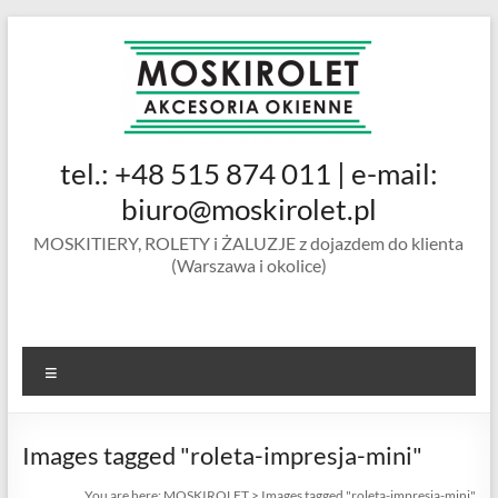
Skip
to
content
MOSKIROLET
tel.: +48 515 874 011 | e-mail:
siatki na
owady |
biuro@moskirolet.pl
moskitiery
MOSKITIERY, ROLETY i ŻALUZJE z dojazdem do klienta
okienne |
(Warszawa i okolice)
rolety i
żaluzje |
moskitiery
ramkowe i
Menu
drzwiowe
|
Warszawa
Images tagged "roleta-impresja-mini"
You are here:
MOSKIROLET
>
Images tagged "roleta-impresja-mini"