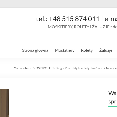
tel.: +48 515 874 011 | e-m
MOSKITIERY, ROLETY i ŻALUZJE z doja
Strona główna
Moskitiery
Rolety
Żaluzje
You are here:
MOSKIROLET
>
Blog
>
Produkty
>
Rolety dzień noc
>
Nowy ka
Wsp
sp