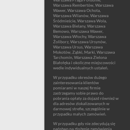
Warszawa Rembertów, Warszawa
Wawer, Warszawa Ochota,
Warszawa Wilanów, Warszawa
Śródmieście, Warszawa Wola,
Warszawa Bielany, Warszawa
Bemowo, Warszawa Wawer,
Warszawa Włochy, Warszawa
Żoliborz, Warszawa Ursynów,
Warszawa Ursus, Warszawa
Mokotów, Ząbki, Marki, Warszawa
Tarchomin, Warszawa Zielona
Białołęka i okoliczne miejscowości
wedle indywidualnych ustaleń.
W przypadku okresów dużego
zainteresowania klientów
pomiarami w naszej firmie
zastrzegamy sobie prawo do
pobrania opłaty za dojazd również w
dla adresów zlokalizowanych w
darmowej strefie, szczególnie w
przypadku małych zamówień.
W przypadku gdy nie zdecydują się
państwo na złożenie zamówienia