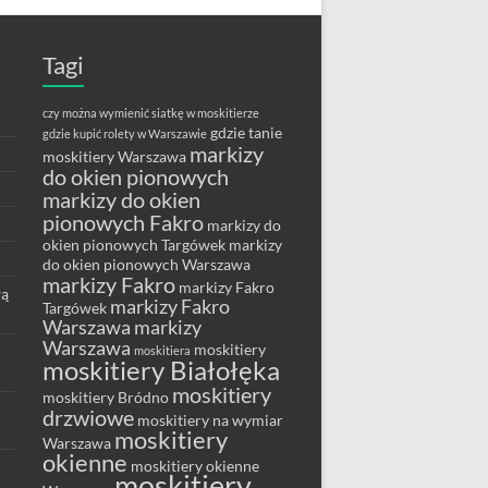
Tagi
czy można wymienić siatkę w moskitierze
gdzie tanie
gdzie kupić rolety w Warszawie
markizy
moskitiery Warszawa
do okien pionowych
markizy do okien
pionowych Fakro
markizy do
okien pionowych Targówek
markizy
do okien pionowych Warszawa
markizy Fakro
markizy Fakro
wą
markizy Fakro
Targówek
Warszawa
markizy
Warszawa
moskitiery
moskitiera
moskitiery Białołęka
moskitiery
moskitiery Bródno
drzwiowe
moskitiery na wymiar
moskitiery
Warszawa
okienne
moskitiery okienne
moskitiery