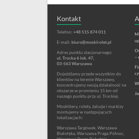
Kontakt
A
Telefon:
+48 515 874 011
Ma
up
E-mail:
biuro@moskirolet.pl
Os
Adres punktu stacjonarnego:
– 
ul. Trocka 6 lok. 47,
03-563 Warszawa
Fi
rz
Dojeżdżamy przede wszystkim do
klientów na terenie Warszawy,
We
koncentrujemy swoją działalność na
obszarze w promieniu 15 km od
Ja
naszego punktu przy ul. Trockiej.
Moskitiery, rolety, żaluzje i markizy
montujemy w następujących
lokalizacjach:
Warszawa Targówek, Warszawa
Białołęka, Warszawa Praga Północ,
Warszawa Praga Południe,