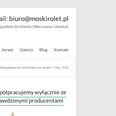
ail: biuro@moskirolet.pl
zdem do klienta (Warszawa i okolice)
Serwis
Galeria
Blog
Kontakt
talog tkanin do rolet dzień-noc Anwis
>
Foto_3116
ółpracujemy wyłącznie ze
rawdzonymi producentami