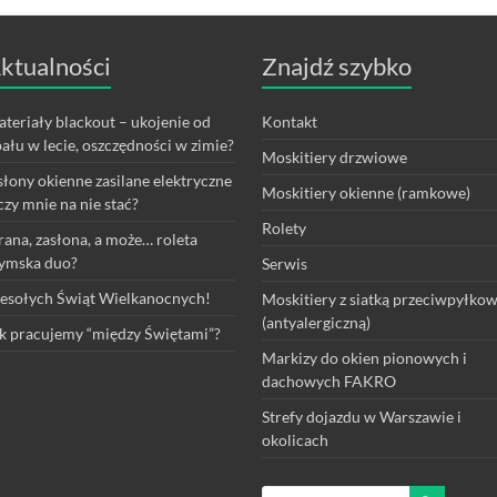
ktualności
Znajdź szybko
teriały blackout – ukojenie od
Kontakt
ału w lecie, oszczędności w zimie?
Moskitiery drzwiowe
łony okienne zasilane elektryczne
Moskitiery okienne (ramkowe)
czy mnie na nie stać?
Rolety
rana, zasłona, a może… roleta
ymska duo?
Serwis
sołych Świąt Wielkanocnych!
Moskitiery z siatką przeciwpyłko
(antyalergiczną)
k pracujemy “między Świętami”?
Markizy do okien pionowych i
dachowych FAKRO
Strefy dojazdu w Warszawie i
okolicach