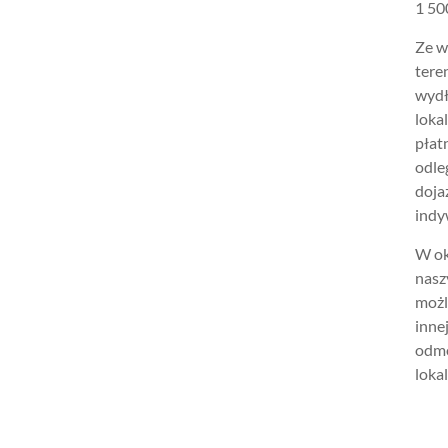
1 500
Ze w
tere
wydł
loka
płat
odle
doja
indy
W ok
nasz
możl
inne
odmo
lokal