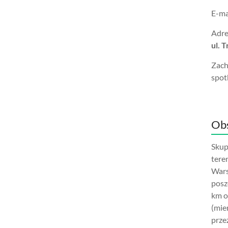
E-ma
Adre
ul. 
Zach
spot
Obs
Skup
tere
Wars
posz
km o
(mie
prze