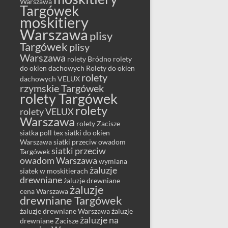
Warszawa
Targówek
moskitiery
Warszawa
plisy
Targówek
plisy
Warszawa
rolety Bródno
rolety
do okien dachowych
Rolety do okien
rolety
dachowych VELUX
rzymskie Targówek
rolety Targówek
rolety
rolety VELUX
Warszawa
rolety Zacisze
siatka poll tex
siatki do okien
Warszawa
siatki przeciw owadom
siatki przeciw
Targówek
owadom Warszawa
wymiana
żaluzje
siatek w moskitierach
drewniane
żaluzje drewniane
żaluzje
cena Warszawa
drewniane Targówek
żaluzje drewniane Warszawa
żaluzje
żaluzje na
drewniane Zacisze