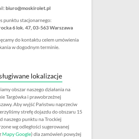
il:
biuro@moskirolet.pl
s punktu stacjonarnego:
Trocka 6 lok. 47, 03-563 Warszawa
ęcamy do kontaktu celem umówienia
kania w dogodnym terminie.
ługiwane lokalizacje
iamy obszar naszego działania na
nie Targówka i prawobrzeżnej
zawy. Aby wyjść Państwu naprzeciw
erzyliśmy strefę dojazdu do obszaru 15
d naszego punktu na Trockiej
rzone wg odległości sugerowanej
z
Mapy Google
) dla zamówień powyżej