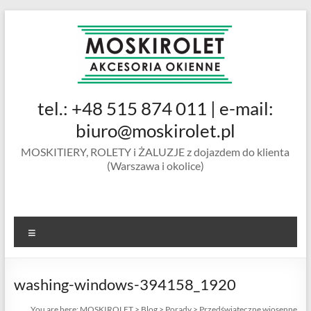
Skip
to
content
MOSKIROLET
tel.: +48 515 874 011 | e-mail:
siatki na
owady |
biuro@moskirolet.pl
moskitiery
MOSKITIERY, ROLETY i ŻALUZJE z dojazdem do klienta
okienne |
(Warszawa i okolice)
rolety i
żaluzje |
moskitiery
ramkowe i
Menu
drzwiowe
|
Warszawa
washing-windows-394158_1920
You are here:
MOSKIROLET
>
Blog
>
Porady
>
Przedświąteczne wiosenne