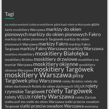
Tagi
gdzie
czy można wymienić siatkę w moskitierze
gdzie kupić rolety w Warszawie
markizy do okien
tanie moskitiery Warszawa
pionowych
markizy do okien pionowych Fakro
markizy do okien pionowych Targówek
markizy do okien
markizy Fakro
pionowych Warszawa
markizy Fakro
markizy Fakro Warszawa
markizy Warszawa
Targówek
moskitiery Białołęka
moskitiery
moskitiera
moskitiery drzwiowe
moskitiery Bródno
moskitiery na
moskitiery okienne
wymiar Warszawa
moskitiery
moskitiery Targówek
okienne Warszawa
moskitiery Warszawa
plisy
Targówek
plisy Warszawa
rolety Bródno
rolety do
rolety
okien dachowych
Rolety do okien dachowych VELUX
rolety Targówek
rzymskie Targówek
rolety Warszawa
rolety VELUX
rolety Zacisze
siatka poll tex
siatki do okien Warszawa
siatki przeciw owadom
siatki przeciw owadom Warszawa
Targówek
wymiana