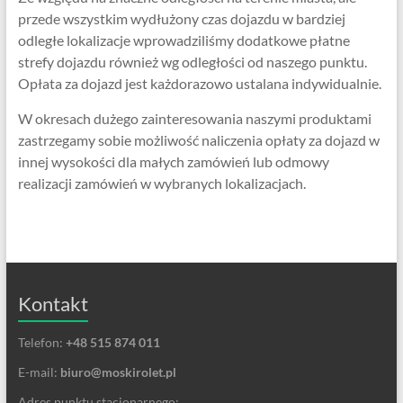
przede wszystkim wydłużony czas dojazdu w bardziej
odległe lokalizacje wprowadziliśmy dodatkowe płatne
strefy dojazdu również wg odległości od naszego punktu.
Opłata za dojazd jest każdorazowo ustalana indywidualnie.
W okresach dużego zainteresowania naszymi produktami
zastrzegamy sobie możliwość naliczenia opłaty za dojazd w
innej wysokości dla małych zamówień lub odmowy
realizacji zamówień w wybranych lokalizacjach.
Kontakt
Telefon:
+48 515 874 011
E-mail:
biuro@moskirolet.pl
Adres punktu stacjonarnego: