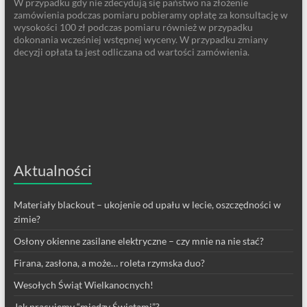
W przypadku gdy nie zdecydują się państwo na złożenie
zamówienia podczas pomiaru pobieramy opłatę za konsultację w
wysokości 100 zł podczas pomiaru również w przypadku
dokonania wcześniej wstępnej wyceny. W przypadku zmiany
decyzji opłata ta jest odliczana od wartości zamówienia.
Aktualności
Materiały blackout – ukojenie od upału w lecie, oszczędności w
zimie?
Osłony okienne zasilane elektryczne – czy mnie na nie stać?
Firana, zasłona, a może… roleta rzymska duo?
Wesołych Świąt Wielkanocnych!
Jak pracujemy “między Świętami”?