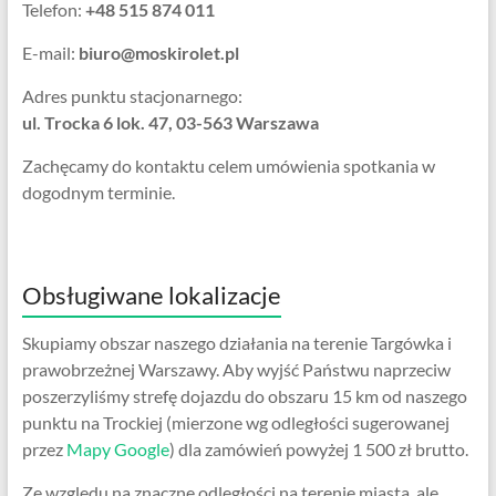
Telefon:
+48 515 874 011
E-mail:
biuro@moskirolet.pl
Adres punktu stacjonarnego:
ul. Trocka 6 lok. 47, 03-563 Warszawa
Zachęcamy do kontaktu celem umówienia spotkania w
dogodnym terminie.
Obsługiwane lokalizacje
Skupiamy obszar naszego działania na terenie Targówka i
prawobrzeżnej Warszawy. Aby wyjść Państwu naprzeciw
poszerzyliśmy strefę dojazdu do obszaru 15 km od naszego
punktu na Trockiej (mierzone wg odległości sugerowanej
przez
Mapy Google
) dla zamówień powyżej 1 500 zł brutto.
Ze względu na znaczne odległości na terenie miasta, ale