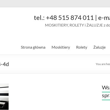
tel.: +48 515 874 011 | e-m
MOSKITIERY, ROLETY i ŻALUZJE z doja
Strona główna
Moskitiery
Rolety
Żaluzje
8-4d
You are he
Wsp
sp