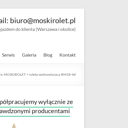
ail: biuro@moskirolet.pl
zdem do klienta (Warszawa i okolice)
Serwis
Galeria
Blog
Kontakt
re:
MOSKIROLET
>
roleta-wolnowiszaca-RM18-4d
ółpracujemy wyłącznie ze
rawdzonymi producentami