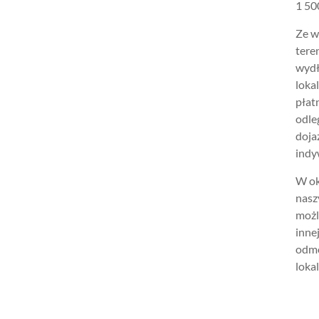
1 500
Ze w
tere
wydł
loka
płat
odle
doja
indy
W ok
nasz
możl
inne
odmo
lokal