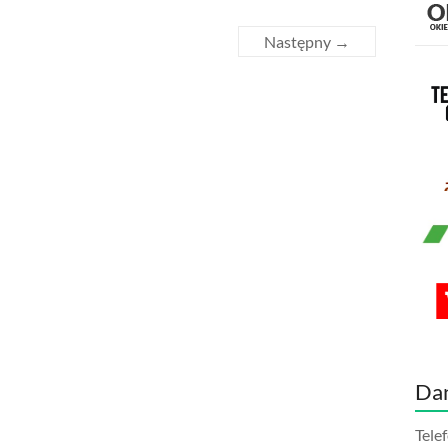
Następny →
Da
Tele