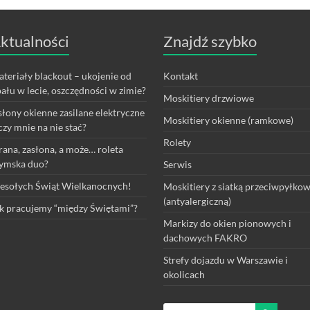
ktualności
Znajdź szybko
teriały blackout – ukojenie od
Kontakt
ału w lecie, oszczędności w zimie?
Moskitiery drzwiowe
łony okienne zasilane elektryczne
Moskitiery okienne (ramkowe)
czy mnie na nie stać?
Rolety
rana, zasłona, a może… roleta
ymska duo?
Serwis
sołych Świąt Wielkanocnych!
Moskitiery z siatką przeciwpyłko
(antyalergiczną)
k pracujemy “między Świętami”?
Markizy do okien pionowych i
dachowych FAKRO
Strefy dojazdu w Warszawie i
okolicach