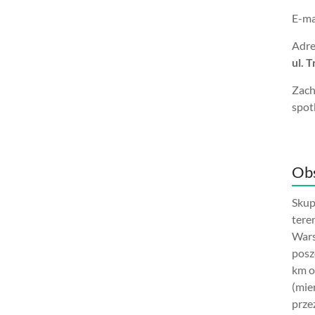
E-ma
Adre
ul. 
Zach
spot
Obs
Skup
tere
Wars
posz
km o
(mie
prze