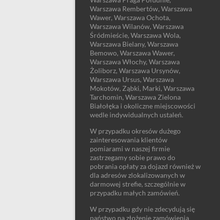
Warszawa Rembertów, Warszawa
Wawer, Warszawa Ochota,
Warszawa Wilanów, Warszawa
Śródmieście, Warszawa Wola,
Warszawa Bielany, Warszawa
Bemowo, Warszawa Wawer,
Warszawa Włochy, Warszawa
Żoliborz, Warszawa Ursynów,
Warszawa Ursus, Warszawa
Mokotów, Ząbki, Marki, Warszawa
Tarchomin, Warszawa Zielona
Białołęka i okoliczne miejscowości
wedle indywidualnych ustaleń.
W przypadku okresów dużego
zainteresowania klientów
pomiarami w naszej firmie
zastrzegamy sobie prawo do
pobrania opłaty za dojazd również w
dla adresów zlokalizowanych w
darmowej strefie, szczególnie w
przypadku małych zamówień.
W przypadku gdy nie zdecydują się
państwo na złożenie zamówienia