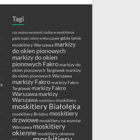
Tagi
czy można wymienić siatkę w moskitierze
gdzie tanie
gdzie kupić rolety w Warszawie
markizy
moskitiery Warszawa
do okien pionowych
markizy do okien
pionowych Fakro
markizy do
okien pionowych Targówek
markizy
do okien pionowych Warszawa
markizy Fakro
markizy Fakro
wą
markizy Fakro
Targówek
Warszawa
markizy
Warszawa
moskitiery
moskitiera
moskitiery Białołęka
moskitiery
moskitiery Bródno
drzwiowe
moskitiery na wymiar
moskitiery
Warszawa
okienne
moskitiery okienne
moskitiery