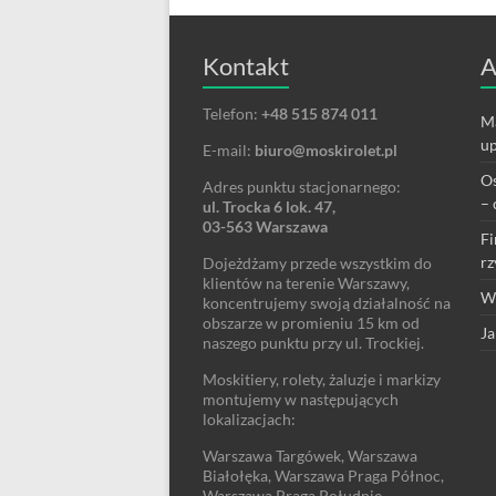
Kontakt
A
Telefon:
+48 515 874 011
Ma
up
E-mail:
biuro@moskirolet.pl
Os
Adres punktu stacjonarnego:
– 
ul. Trocka 6 lok. 47,
03-563 Warszawa
Fi
rz
Dojeżdżamy przede wszystkim do
klientów na terenie Warszawy,
We
koncentrujemy swoją działalność na
obszarze w promieniu 15 km od
Ja
naszego punktu przy ul. Trockiej.
Moskitiery, rolety, żaluzje i markizy
montujemy w następujących
lokalizacjach:
Warszawa Targówek, Warszawa
Białołęka, Warszawa Praga Północ,
Warszawa Praga Południe,