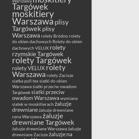
Warszawa
Targówek
moskitiery
Warszawa
plisy
Targówek
plisy
Warszawa
rolety Bródno
rolety
do okien dachowych
Rolety do okien
rolety
dachowych VELUX
rzymskie Targówek
rolety Targówek
rolety
rolety VELUX
Warszawa
rolety Zacisze
siatka poll tex
siatki do okien
Warszawa
siatki przeciw owadom
siatki przeciw
Targówek
owadom Warszawa
wymiana
żaluzje
siatek w moskitierach
drewniane
żaluzje drewniane
żaluzje
cena Warszawa
drewniane Targówek
żaluzje drewniane Warszawa
żaluzje
żaluzje na
drewniane Zacisze