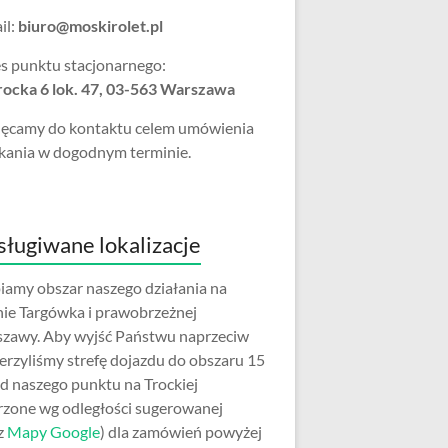
il:
biuro@moskirolet.pl
s punktu stacjonarnego:
Trocka 6 lok. 47, 03-563 Warszawa
ęcamy do kontaktu celem umówienia
kania w dogodnym terminie.
ługiwane lokalizacje
iamy obszar naszego działania na
nie Targówka i prawobrzeżnej
zawy. Aby wyjść Państwu naprzeciw
erzyliśmy strefę dojazdu do obszaru 15
d naszego punktu na Trockiej
rzone wg odległości sugerowanej
z
Mapy Google
) dla zamówień powyżej