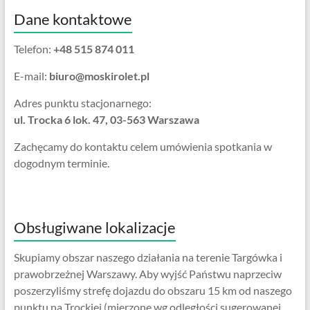
Dane kontaktowe
Telefon:
+48 515 874 011
E-mail:
biuro@moskirolet.pl
Adres punktu stacjonarnego:
ul. Trocka 6 lok. 47, 03-563 Warszawa
Zachęcamy do kontaktu celem umówienia spotkania w
dogodnym terminie.
Obsługiwane lokalizacje
Skupiamy obszar naszego działania na terenie Targówka i
prawobrzeżnej Warszawy. Aby wyjść Państwu naprzeciw
poszerzyliśmy strefę dojazdu do obszaru 15 km od naszego
punktu na Trockiej (mierzone wg odległości sugerowanej