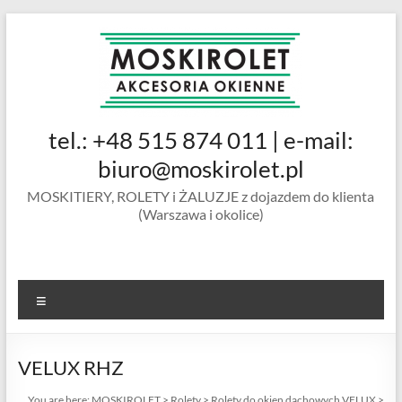
Skip
to
content
MOSKIROLET
tel.: +48 515 874 011 | e-mail:
siatki na
owady |
biuro@moskirolet.pl
moskitiery
MOSKITIERY, ROLETY i ŻALUZJE z dojazdem do klienta
okienne |
(Warszawa i okolice)
rolety i
żaluzje |
moskitiery
ramkowe i
Menu
drzwiowe
|
Warszawa
VELUX RHZ
You are here:
MOSKIROLET
>
Rolety
>
Rolety do okien dachowych VELUX
>