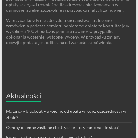
opłaty za dojazd również w dla adresów zlokalizowanych w
darmowej strefie, szczególnie w przypadku małych zamówień.
W przypadku gdy nie zdecydują się państwo na złożenie
zamówienia podczas pomiaru pobieramy opłatę za konsultację w
wysokości 100 zł podczas pomiaru również w przypadku
dokonania wcześniej wstępnej wyceny. W przypadku zmiany
decyzji opłata ta jest odliczana od wartości zamówienia.
Aktualności
Materiały blackout – ukojenie od upału w lecie, oszczędności w
zimie?
Osłony okienne zasilane elektryczne – czy mnie na nie stać?
Firana, zasłona, a może… roleta rzymska duo?