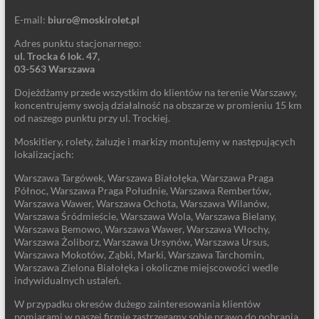
E-mail:
biuro@moskirolet.pl
Adres punktu stacjonarnego:
ul. Trocka 6 lok. 47,
03-563 Warszawa
Dojeżdżamy przede wszystkim do klientów na terenie Warszawy,
koncentrujemy swoją działalność na obszarze w promieniu 15 km
od naszego punktu przy ul. Trockiej.
Moskitiery, rolety, żaluzje i markizy montujemy w następujących
lokalizacjach:
Warszawa Targówek, Warszawa Białołęka, Warszawa Praga
Północ, Warszawa Praga Południe, Warszawa Rembertów,
Warszawa Wawer, Warszawa Ochota, Warszawa Wilanów,
Warszawa Śródmieście, Warszawa Wola, Warszawa Bielany,
Warszawa Bemowo, Warszawa Wawer, Warszawa Włochy,
Warszawa Żoliborz, Warszawa Ursynów, Warszawa Ursus,
Warszawa Mokotów, Ząbki, Marki, Warszawa Tarchomin,
Warszawa Zielona Białołęka i okoliczne miejscowości wedle
indywidualnych ustaleń.
W przypadku okresów dużego zainteresowania klientów
pomiarami w naszej firmie zastrzegamy sobie prawo do pobrania