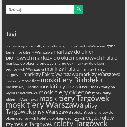
Tagi
gdzie
czy można wymienić siatkę w moskitierze
gdzie kupić rolety w Warszawie
markizy do okien
tanie moskitiery Warszawa
pionowych
markizy do okien pionowych Fakro
markizy do okien pionowych Targówek
markizy do okien
markizy Fakro
pionowych Warszawa
markizy Fakro
markizy Fakro Warszawa
markizy Warszawa
Targówek
moskitiery Białołęka
moskitiery
moskitiera
moskitiery drzwiowe
moskitiery Bródno
moskitiery na
moskitiery okienne
wymiar Warszawa
moskitiery
moskitiery Targówek
okienne Warszawa
moskitiery Warszawa
plisy
Targówek
plisy Warszawa
rolety Bródno
rolety do
rolety
okien dachowych
Rolety do okien dachowych VELUX
rolety Targówek
rzymskie Targówek