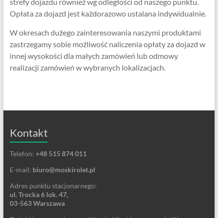
strefy dojazdu również wg odległości od naszego punktu.
Opłata za dojazd jest każdorazowo ustalana indywidualnie.
W okresach dużego zainteresowania naszymi produktami
zastrzegamy sobie możliwość naliczenia opłaty za dojazd w
innej wysokości dla małych zamówień lub odmowy
realizacji zamówień w wybranych lokalizacjach.
Kontakt
Telefon:
+48 515 874 011
E-mail:
biuro@moskirolet.pl
Adres punktu stacjonarnego:
ul. Trocka 6 lok. 47,
03-563 Warszawa