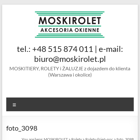
Skip
to
content
MOSKIROLET
tel.: +48 515 874 011 | e-mail:
siatki na
owady |
biuro@moskirolet.pl
moskitiery
MOSKITIERY, ROLETY i ŻALUZJE z dojazdem do klienta
okienne |
(Warszawa i okolice)
rolety i
żaluzje |
moskitiery
ramkowe i
Menu
drzwiowe
|
Warszawa
foto_3098
You are here:
MOSKIROLET
>
Rolety
>
Rolety dzień-noc
>
foto_3098