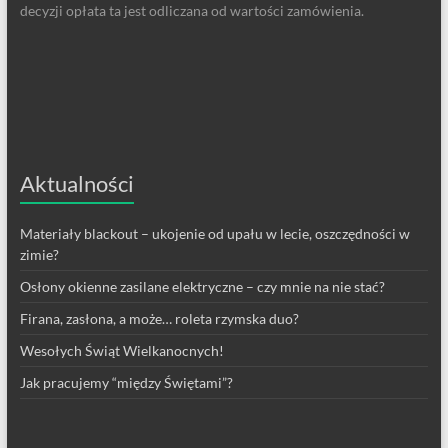
decyzji opłata ta jest odliczana od wartości zamówienia.
Aktualności
Materiały blackout – ukojenie od upału w lecie, oszczędności w
zimie?
Osłony okienne zasilane elektryczne – czy mnie na nie stać?
Firana, zasłona, a może… roleta rzymska duo?
Wesołych Świąt Wielkanocnych!
Jak pracujemy “między Świętami”?