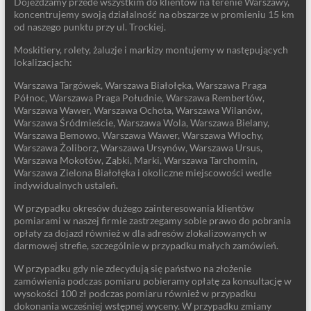
Dojeżdżamy przede wszystkim do klientów na terenie Warszawy,
koncentrujemy swoją działalność na obszarze w promieniu 15 km
od naszego punktu przy ul. Trockiej.
Moskitiery, rolety, żaluzje i markizy montujemy w następujących
lokalizacjach:
Warszawa Targówek, Warszawa Białołęka, Warszawa Praga
Północ, Warszawa Praga Południe, Warszawa Rembertów,
Warszawa Wawer, Warszawa Ochota, Warszawa Wilanów,
Warszawa Śródmieście, Warszawa Wola, Warszawa Bielany,
Warszawa Bemowo, Warszawa Wawer, Warszawa Włochy,
Warszawa Żoliborz, Warszawa Ursynów, Warszawa Ursus,
Warszawa Mokotów, Ząbki, Marki, Warszawa Tarchomin,
Warszawa Zielona Białołęka i okoliczne miejscowości wedle
indywidualnych ustaleń.
W przypadku okresów dużego zainteresowania klientów
pomiarami w naszej firmie zastrzegamy sobie prawo do pobrania
opłaty za dojazd również w dla adresów zlokalizowanych w
darmowej strefie, szczególnie w przypadku małych zamówień.
W przypadku gdy nie zdecydują się państwo na złożenie
zamówienia podczas pomiaru pobieramy opłatę za konsultację w
wysokości 100 zł podczas pomiaru również w przypadku
dokonania wcześniej wstępnej wyceny. W przypadku zmiany