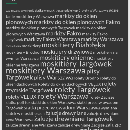
gdzie
czy można wymienić siatkę w moskitierze
gdzie kupić rolety w Warszawie
markizy do okien
tanie moskitiery Warszawa
pionowych
markizy do okien pionowych Fakro
markizy do okien pionowych Targówek
markizy do okien
markizy Fakro
pionowych Warszawa
markizy Fakro
markizy Fakro Warszawa
markizy Warszawa
Targówek
moskitiery Białołęka
moskitiery
moskitiera
moskitiery drzwiowe
moskitiery Bródno
moskitiery na
moskitiery okienne
wymiar Warszawa
moskitiery
moskitiery Targówek
okienne Warszawa
moskitiery Warszawa
plisy
Targówek
plisy Warszawa
rolety Bródno
rolety do
rolety
okien dachowych
Rolety do okien dachowych VELUX
rolety Targówek
rzymskie Targówek
rolety Warszawa
rolety VELUX
rolety Zacisze
siatka poll tex
siatki do okien Warszawa
siatki przeciw owadom
siatki przeciw owadom Warszawa
Targówek
wymiana
żaluzje drewniane
siatek w moskitierach
żaluzje drewniane
żaluzje drewniane Targówek
cena Warszawa
żaluzje
żaluzje drewniane Warszawa
żaluzje drewniane Zacisze