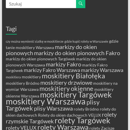
Tagi
gdzie
czy można wymienić siatkę w moskitierze
gdzie kupić rolety w Warszawie
markizy do okien
tanie moskitiery Warszawa
pionowych
markizy do okien pionowych Fakro
markizy do okien pionowych Targówek
markizy do okien
markizy Fakro
pionowych Warszawa
markizy Fakro
markizy Fakro Warszawa
markizy Warszawa
Targówek
moskitiery Białołęka
moskitiery
moskitiera
moskitiery drzwiowe
moskitiery Bródno
moskitiery na
moskitiery okienne
wymiar Warszawa
moskitiery
moskitiery Targówek
okienne Warszawa
moskitiery Warszawa
plisy
Targówek
plisy Warszawa
rolety Bródno
rolety do
rolety
okien dachowych
Rolety do okien dachowych VELUX
rolety Targówek
rzymskie Targówek
rolety Warszawa
rolety VELUX
rolety Zacisze