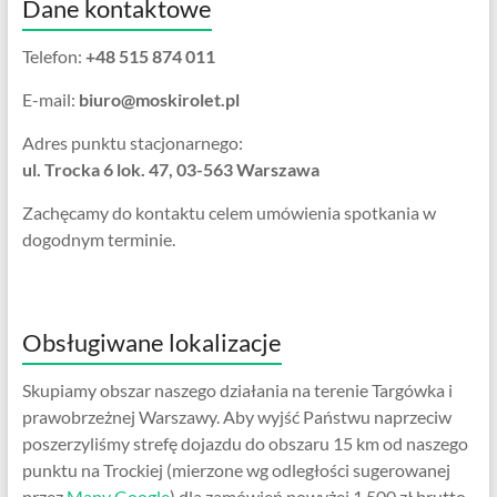
Dane kontaktowe
Telefon:
+48 515 874 011
E-mail:
biuro@moskirolet.pl
Adres punktu stacjonarnego:
ul. Trocka 6 lok. 47, 03-563 Warszawa
Zachęcamy do kontaktu celem umówienia spotkania w
dogodnym terminie.
Obsługiwane lokalizacje
Skupiamy obszar naszego działania na terenie Targówka i
prawobrzeżnej Warszawy. Aby wyjść Państwu naprzeciw
poszerzyliśmy strefę dojazdu do obszaru 15 km od naszego
punktu na Trockiej (mierzone wg odległości sugerowanej
przez
Mapy Google
) dla zamówień powyżej 1 500 zł brutto.