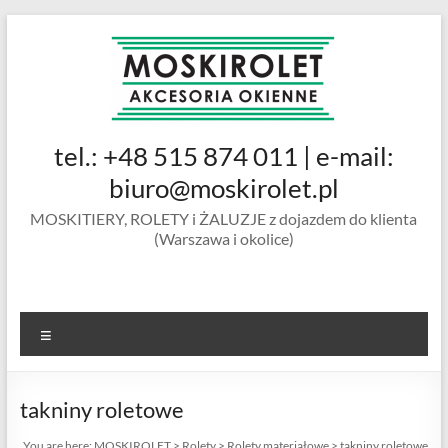
Skip
to
content
MOSKIROLET
tel.: +48 515 874 011 | e-mail:
siatki na
owady |
biuro@moskirolet.pl
moskitiery
MOSKITIERY, ROLETY i ŻALUZJE z dojazdem do klienta
okienne |
(Warszawa i okolice)
rolety i
żaluzje |
moskitiery
ramkowe i
Menu
drzwiowe
|
Warszawa
takniny roletowe
You are here:
MOSKIROLET
>
Rolety
>
Rolety materiałowe
>
takniny roletowe