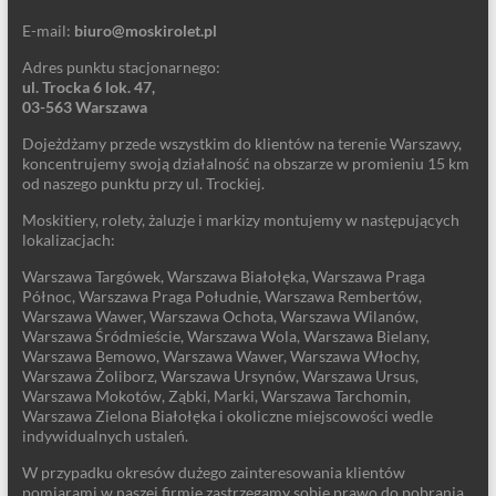
E-mail:
biuro@moskirolet.pl
Adres punktu stacjonarnego:
ul. Trocka 6 lok. 47,
03-563 Warszawa
Dojeżdżamy przede wszystkim do klientów na terenie Warszawy,
koncentrujemy swoją działalność na obszarze w promieniu 15 km
od naszego punktu przy ul. Trockiej.
Moskitiery, rolety, żaluzje i markizy montujemy w następujących
lokalizacjach:
Warszawa Targówek, Warszawa Białołęka, Warszawa Praga
Północ, Warszawa Praga Południe, Warszawa Rembertów,
Warszawa Wawer, Warszawa Ochota, Warszawa Wilanów,
Warszawa Śródmieście, Warszawa Wola, Warszawa Bielany,
Warszawa Bemowo, Warszawa Wawer, Warszawa Włochy,
Warszawa Żoliborz, Warszawa Ursynów, Warszawa Ursus,
Warszawa Mokotów, Ząbki, Marki, Warszawa Tarchomin,
Warszawa Zielona Białołęka i okoliczne miejscowości wedle
indywidualnych ustaleń.
W przypadku okresów dużego zainteresowania klientów
pomiarami w naszej firmie zastrzegamy sobie prawo do pobrania