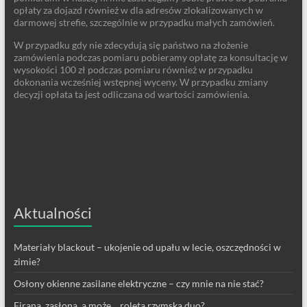
opłaty za dojazd również w dla adresów zlokalizowanych w
darmowej strefie, szczególnie w przypadku małych zamówień.
W przypadku gdy nie zdecydują się państwo na złożenie
zamówienia podczas pomiaru pobieramy opłatę za konsultację w
wysokości 100 zł podczas pomiaru również w przypadku
dokonania wcześniej wstępnej wyceny. W przypadku zmiany
decyzji opłata ta jest odliczana od wartości zamówienia.
Aktualności
Materiały blackout – ukojenie od upału w lecie, oszczędności w
zimie?
Osłony okienne zasilane elektryczne – czy mnie na nie stać?
Firana, zasłona, a może… roleta rzymska duo?