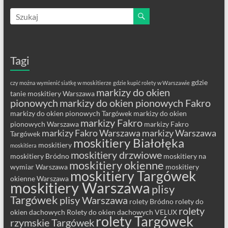
Tagi
gdzie
czy można wymienić siatkę w moskitierze
gdzie kupić rolety w Warszawie
markizy do okien
tanie moskitiery Warszawa
pionowych
markizy do okien pionowych Fakro
markizy do okien pionowych Targówek
markizy do okien
markizy Fakro
pionowych Warszawa
markizy Fakro
markizy Fakro Warszawa
markizy Warszawa
Targówek
moskitiery Białołęka
moskitiery
moskitiera
moskitiery drzwiowe
moskitiery Bródno
moskitiery na
moskitiery okienne
wymiar Warszawa
moskitiery
moskitiery Targówek
okienne Warszawa
moskitiery Warszawa
plisy
Targówek
plisy Warszawa
rolety Bródno
rolety do
rolety
okien dachowych
Rolety do okien dachowych VELUX
rolety Targówek
rzymskie Targówek