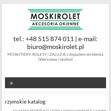
Skip
to
content
MOSKIROLET
tel.: +48 515 874 011 | e-mail:
siatki na
owady |
biuro@moskirolet.pl
moskitiery
MOSKITIERY, ROLETY i ŻALUZJE z dojazdem do klienta
okienne |
(Warszawa i okolice)
rolety i
żaluzje |
moskitiery
ramkowe i
Menu
drzwiowe
|
Warszawa
rzymskie katalog
You are here:
MOSKIROLET
>
Rolety
>
Zasłony rzymskie REV
>
rzymskie