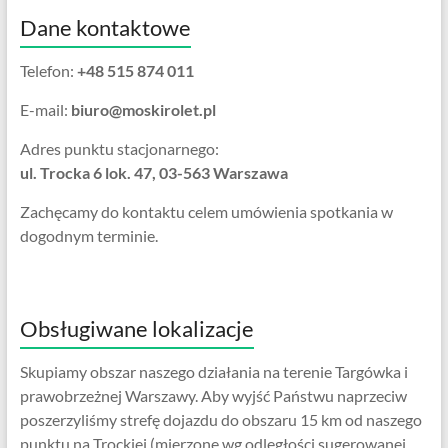
Dane kontaktowe
Telefon:
+48 515 874 011
E-mail:
biuro@moskirolet.pl
Adres punktu stacjonarnego:
ul. Trocka 6 lok. 47, 03-563 Warszawa
Zachęcamy do kontaktu celem umówienia spotkania w
dogodnym terminie.
Obsługiwane lokalizacje
Skupiamy obszar naszego działania na terenie Targówka i
prawobrzeżnej Warszawy. Aby wyjść Państwu naprzeciw
poszerzyliśmy strefę dojazdu do obszaru 15 km od naszego
punktu na Trockiej (mierzone wg odległości sugerowanej