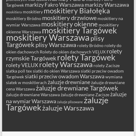
markizy Fakro Warszawa
markizy Warszawa
Targówek
moskitiery Białołęka
moskitiery
moskitiera
moskitiery drzwiowe
moskitiery Bródno
moskitiery na
moskitiery okienne
wymiar Warszawa
moskitiery
moskitiery Targówek
okienne Warszawa
moskitiery Warszawa
plisy
Targówek
plisy Warszawa
rolety Bródno
rolety do
rolety
okien dachowych
Rolety do okien dachowych VELUX
rolety Targówek
rzymskie Targówek
rolety Warszawa
rolety VELUX
rolety Zacisze
siatka poll tex
siatki do okien Warszawa
siatki przeciw owadom
siatki przeciw owadom Warszawa
Targówek
wymiana
żaluzje drewniane
siatek w moskitierach
żaluzje drewniane
żaluzje drewniane Targówek
cena Warszawa
żaluzje
żaluzje drewniane Warszawa
żaluzje drewniane Zacisze
żaluzje
na wymiar Warszawa
żaluzje plisowane
Targówek
żaluzje Warszawa