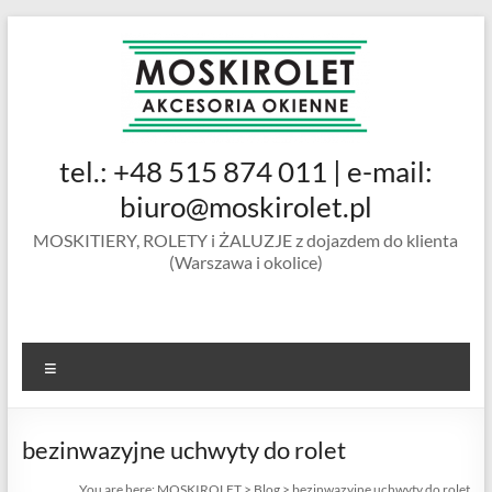
Skip
to
content
MOSKIROLET
tel.: +48 515 874 011 | e-mail:
siatki na
owady |
biuro@moskirolet.pl
moskitiery
MOSKITIERY, ROLETY i ŻALUZJE z dojazdem do klienta
okienne |
(Warszawa i okolice)
rolety i
żaluzje |
moskitiery
ramkowe i
Menu
drzwiowe
|
Warszawa
bezinwazyjne uchwyty do rolet
You are here:
MOSKIROLET
>
Blog
>
bezinwazyjne uchwyty do rolet