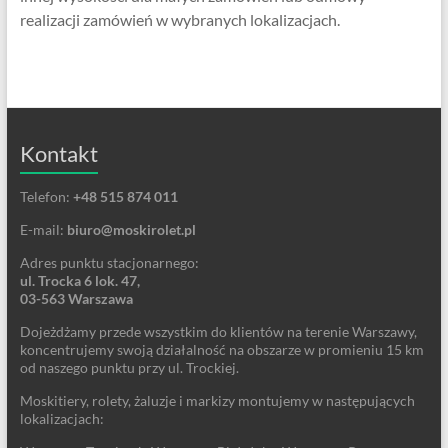
realizacji zamówień w wybranych lokalizacjach.
Kontakt
Telefon:
+48 515 874 011
E-mail:
biuro@moskirolet.pl
Adres punktu stacjonarnego:
ul. Trocka 6 lok. 47,
03-563 Warszawa
Dojeżdżamy przede wszystkim do klientów na terenie Warszawy,
koncentrujemy swoją działalność na obszarze w promieniu 15 km
od naszego punktu przy ul. Trockiej.
Moskitiery, rolety, żaluzje i markizy montujemy w następujących
lokalizacjach: