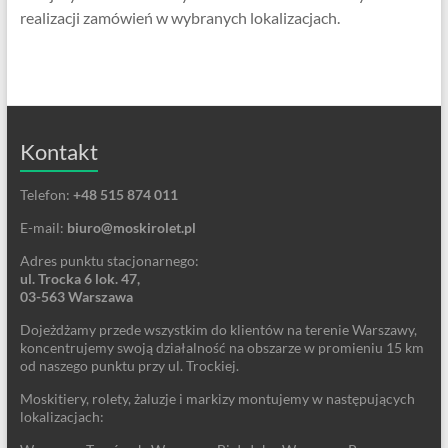
realizacji zamówień w wybranych lokalizacjach.
Kontakt
Telefon:
+48 515 874 011
E-mail:
biuro@moskirolet.pl
Adres punktu stacjonarnego:
ul. Trocka 6 lok. 47,
03-563 Warszawa
Dojeżdżamy przede wszystkim do klientów na terenie Warszawy,
koncentrujemy swoją działalność na obszarze w promieniu 15 km
od naszego punktu przy ul. Trockiej.
Moskitiery, rolety, żaluzje i markizy montujemy w następujących
lokalizacjach: