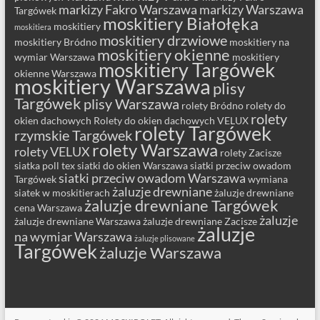
markizy Fakro Warszawa
markizy Warszawa
Targówek
moskitiery Białołęka
moskitiery
moskitiera
moskitiery drzwiowe
moskitiery Bródno
moskitiery na
moskitiery okienne
wymiar Warszawa
moskitiery
moskitiery Targówek
okienne Warszawa
moskitiery Warszawa
plisy
Targówek
plisy Warszawa
rolety Bródno
rolety do
rolety
okien dachowych
Rolety do okien dachowych VELUX
rolety Targówek
rzymskie Targówek
rolety Warszawa
rolety VELUX
rolety Zacisze
siatka poll tex
siatki do okien Warszawa
siatki przeciw owadom
siatki przeciw owadom Warszawa
Targówek
wymiana
żaluzje drewniane
siatek w moskitierach
żaluzje drewniane
żaluzje drewniane Targówek
cena Warszawa
żaluzje
żaluzje drewniane Warszawa
żaluzje drewniane Zacisze
żaluzje
na wymiar Warszawa
żaluzje plisowane
Targówek
żaluzje Warszawa