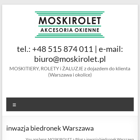
Skip
to
content
MOSKIROLET
tel.: +48 515 874 011 | e-mail:
siatki na
owady |
biuro@moskirolet.pl
moskitiery
MOSKITIERY, ROLETY i ŻALUZJE z dojazdem do klienta
okienne |
(Warszawa i okolice)
rolety i
żaluzje |
moskitiery
ramkowe i
Menu
drzwiowe
|
Warszawa
inwazja biedronek Warszawa
You are here:
MOSKIROLET
>
Blog
>
inwazja biedronek Warszawa