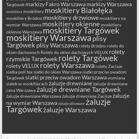
markizy Fakro Warszawa
markizy Warszawa
Targówek
moskitiery Białołęka
moskitiery
moskitiera
moskitiery drzwiowe
moskitiery Bródno
moskitiery na
moskitiery okienne
wymiar Warszawa
moskitiery
moskitiery Targówek
okienne Warszawa
moskitiery Warszawa
plisy
Targówek
plisy Warszawa
rolety Bródno
rolety do
rolety
okien dachowych
Rolety do okien dachowych VELUX
rolety Targówek
rzymskie Targówek
rolety Warszawa
rolety VELUX
rolety Zacisze
siatka poll tex
siatki do okien Warszawa
siatki przeciw owadom
siatki przeciw owadom Warszawa
Targówek
wymiana
żaluzje drewniane
siatek w moskitierach
żaluzje drewniane
żaluzje drewniane Targówek
cena Warszawa
żaluzje
żaluzje drewniane Warszawa
żaluzje drewniane Zacisze
żaluzje
na wymiar Warszawa
żaluzje plisowane
Targówek
żaluzje Warszawa