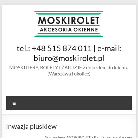
Skip
to
content
MOSKIROLET
tel.: +48 515 874 011 | e-mail:
siatki na
owady |
biuro@moskirolet.pl
moskitiery
MOSKITIERY, ROLETY i ŻALUZJE z dojazdem do klienta
okienne |
(Warszawa i okolice)
rolety i
żaluzje |
moskitiery
ramkowe i
Menu
drzwiowe
|
Warszawa
inwazja pluskiew
You are here:
MOSKIROLET
>
Blog
>
inwazja pluskiew