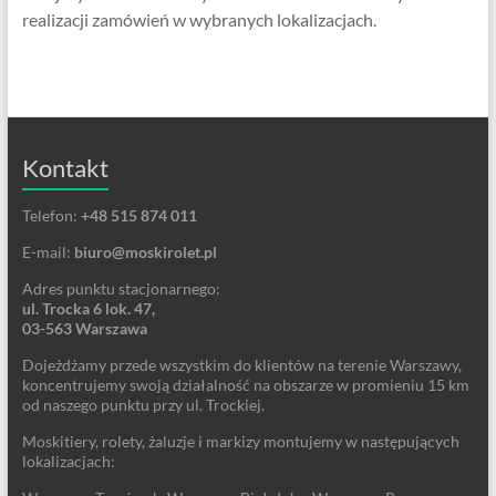
realizacji zamówień w wybranych lokalizacjach.
Kontakt
Telefon:
+48 515 874 011
E-mail:
biuro@moskirolet.pl
Adres punktu stacjonarnego:
ul. Trocka 6 lok. 47,
03-563 Warszawa
Dojeżdżamy przede wszystkim do klientów na terenie Warszawy,
koncentrujemy swoją działalność na obszarze w promieniu 15 km
od naszego punktu przy ul. Trockiej.
Moskitiery, rolety, żaluzje i markizy montujemy w następujących
lokalizacjach: