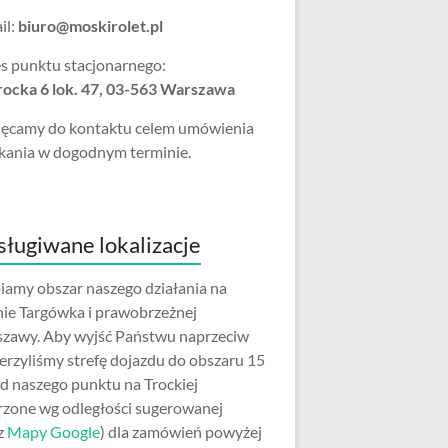
il:
biuro@moskirolet.pl
s punktu stacjonarnego:
Trocka 6 lok. 47, 03-563 Warszawa
ęcamy do kontaktu celem umówienia
kania w dogodnym terminie.
ługiwane lokalizacje
iamy obszar naszego działania na
nie Targówka i prawobrzeżnej
zawy. Aby wyjść Państwu naprzeciw
erzyliśmy strefę dojazdu do obszaru 15
d naszego punktu na Trockiej
rzone wg odległości sugerowanej
z
Mapy Google
) dla zamówień powyżej