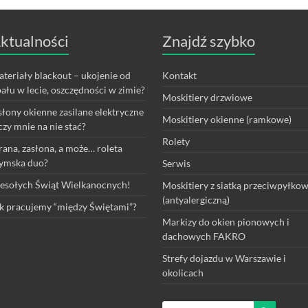
ktualności
Znajdź szybko
teriały blackout – ukojenie od
Kontakt
ału w lecie, oszczędności w zimie?
Moskitiery drzwiowe
łony okienne zasilane elektryczne
Moskitiery okienne (ramkowe)
czy mnie na nie stać?
Rolety
rana, zasłona, a może… roleta
ymska duo?
Serwis
sołych Świąt Wielkanocnych!
Moskitiery z siatką przeciwpyłko
(antyalergiczną)
k pracujemy “między Świętami”?
Markizy do okien pionowych i
dachowych FAKRO
Strefy dojazdu w Warszawie i
okolicach