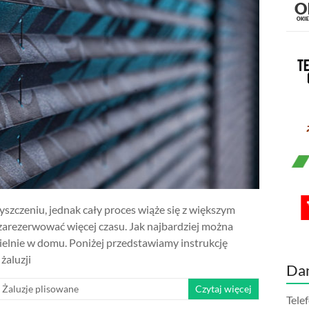
yszczeniu, jednak cały proces wiąże się z większym
 zarezerwować więcej czasu. Jak najbardziej można
elnie w domu. Poniżej przedstawiamy instrukcję
żaluzji
Da
,
Żaluzje plisowane
Czytaj więcej
Tele