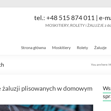
tel.: +48 515 874 011 | e-m
MOSKITIERY, ROLETY i ŻALUZJE z doja
Strona główna
Moskitiery
Rolety
Żaluzje
ch
You are here:
M
nie żaluzji plisowanych w domowym
Wsp
sp