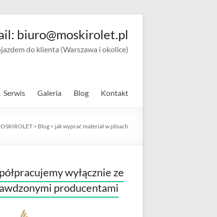
ail: biuro@moskirolet.pl
zdem do klienta (Warszawa i okolice)
Serwis
Galeria
Blog
Kontakt
OSKIROLET
>
Blog
>
jak wyprać materiał w plisach
ółpracujemy wyłącznie ze
rawdzonymi producentami