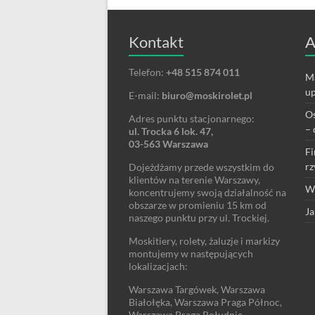
Kontakt
A
Telefon:
+48 515 874 011
Ma
up
E-mail:
biuro@moskirolet.pl
Os
Adres punktu stacjonarnego:
– 
ul. Trocka 6 lok. 47,
03-563 Warszawa
Fi
rz
Dojeżdżamy przede wszystkim do
klientów na terenie Warszawy,
We
koncentrujemy swoją działalność na
obszarze w promieniu 15 km od
Ja
naszego punktu przy ul. Trockiej.
Moskitiery, rolety, żaluzje i markizy
montujemy w następujących
lokalizacjach:
Warszawa Targówek, Warszawa
Białołęka, Warszawa Praga Północ,
Warszawa Praga Południe,