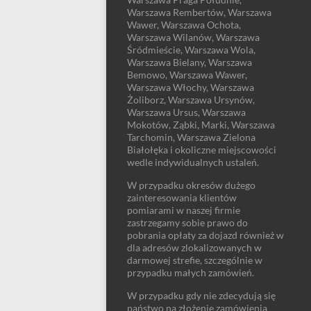
Warszawa Rembertów, Warszawa
Wawer, Warszawa Ochota,
Warszawa Wilanów, Warszawa
Śródmieście, Warszawa Wola,
Warszawa Bielany, Warszawa
Bemowo, Warszawa Wawer,
Warszawa Włochy, Warszawa
Żoliborz, Warszawa Ursynów,
Warszawa Ursus, Warszawa
Mokotów, Ząbki, Marki, Warszawa
Tarchomin, Warszawa Zielona
Białołęka i okoliczne miejscowości
wedle indywidualnych ustaleń.
W przypadku okresów dużego
zainteresowania klientów
pomiarami w naszej firmie
zastrzegamy sobie prawo do
pobrania opłaty za dojazd również w
dla adresów zlokalizowanych w
darmowej strefie, szczególnie w
przypadku małych zamówień.
W przypadku gdy nie zdecydują się
państwo na złożenie zamówienia