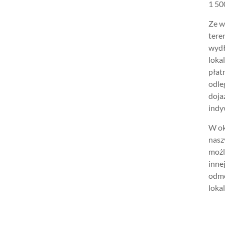
1 500
Ze w
tere
wydł
loka
płat
odle
doja
indy
W ok
nasz
możl
inne
odmo
lokal