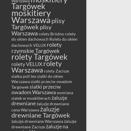
Warszawa
Targówek
moskitiery
Warszawa
plisy
Targówek
plisy
Warszawa
rolety Bródno
rolety
do okien dachowych
Rolety do okien
rolety
dachowych VELUX
rzymskie Targówek
rolety Targówek
rolety
rolety VELUX
Warszawa
rolety Zacisze
siatka poll tex
siatki do okien
Warszawa
siatki przeciw owadom
siatki przeciw
Targówek
owadom Warszawa
wymiana
żaluzje
siatek w moskitierach
drewniane
żaluzje drewniane
żaluzje
cena Warszawa
drewniane Targówek
żaluzje drewniane Warszawa
żaluzje
żaluzje na
drewniane Zacisze