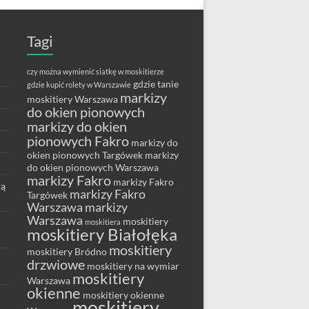
Tagi
czy można wymienić siatkę w moskitierze
gdzie tanie
gdzie kupić rolety w Warszawie
markizy
moskitiery Warszawa
do okien pionowych
markizy do okien
pionowych Fakro
markizy do
okien pionowych Targówek
markizy
do okien pionowych Warszawa
markizy Fakro
markizy Fakro
wą
markizy Fakro
Targówek
Warszawa
markizy
Warszawa
moskitiery
moskitiera
moskitiery Białołęka
moskitiery
moskitiery Bródno
drzwiowe
moskitiery na wymiar
moskitiery
Warszawa
okienne
moskitiery okienne
moskitiery