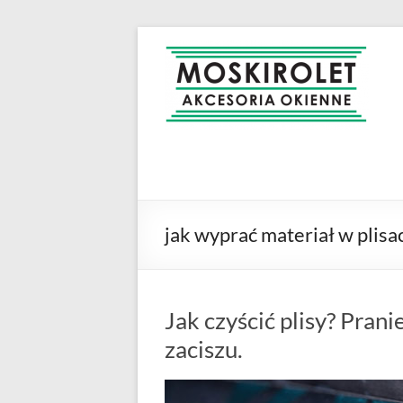
Skip
to
MOSKIROLET
siatki na
content
owady |
moskitiery
okienne |
rolety i
żaluzje |
moskitiery
ramkowe i
jak wyprać materiał w plisa
drzwiowe
|
Warszawa
Jak czyścić plisy? Pra
zaciszu.