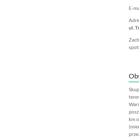
E-ma
Adre
ul. 
Zach
spot
Obs
Skup
tere
Wars
posz
km o
(mie
prze