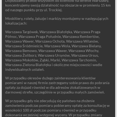
Dojeżdżamy przede wszystkim do klientów na terenie Warszawy,
koncentrujemy swoją działalność na obszarze w promieniu 15 km
od naszego punktu przy ul. Trockiej.
Moskitiery, rolety, żaluzje i markizy montujemy w następujących
lokalizacjach:
Warszawa Targówek, Warszawa Białołęka, Warszawa Praga
Północ, Warszawa Praga Południe, Warszawa Rembertów,
Warszawa Wawer, Warszawa Ochota, Warszawa Wilanów,
Warszawa Śródmieście, Warszawa Wola, Warszawa Bielany,
Warszawa Bemowo, Warszawa Wawer, Warszawa Włochy,
Warszawa Żoliborz, Warszawa Ursynów, Warszawa Ursus,
Warszawa Mokotów, Ząbki, Marki, Warszawa Tarchomin,
Warszawa Zielona Białołęka i okoliczne miejscowości wedle
indywidualnych ustaleń.
W przypadku okresów dużego zainteresowania klientów
pomiarami w naszej firmie zastrzegamy sobie prawo do pobrania
opłaty za dojazd również w dla adresów zlokalizowanych w
darmowej strefie, szczególnie w przypadku małych zamówień.
W przypadku gdy nie zdecydują się państwo na złożenie
zamówienia podczas pomiaru pobieramy opłatę za konsultację w
wysokości 100 zł podczas pomiaru również w przypadku
dokonania wcześniej wstępnej wyceny. W przypadku zmiany