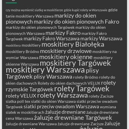
gdzie
czy można wymienić siatkę w moskitierze
gdzie kupić rolety w Warszawie
markizy do okien
tanie moskitiery Warszawa
pionowych
markizy do okien pionowych Fakro
markizy do okien pionowych Targówek
markizy do okien
markizy Fakro
pionowych Warszawa
markizy Fakro
markizy Fakro Warszawa
markizy Warszawa
Targówek
moskitiery Białołęka
moskitiery
moskitiera
moskitiery drzwiowe
moskitiery Bródno
moskitiery na
moskitiery okienne
wymiar Warszawa
moskitiery
moskitiery Targówek
okienne Warszawa
moskitiery Warszawa
plisy
Targówek
plisy Warszawa
rolety Bródno
rolety do
rolety
okien dachowych
Rolety do okien dachowych VELUX
rolety Targówek
rzymskie Targówek
rolety Warszawa
rolety VELUX
rolety Zacisze
siatka poll tex
siatki do okien Warszawa
siatki przeciw owadom
siatki przeciw owadom Warszawa
Targówek
wymiana
żaluzje drewniane
siatek w moskitierach
żaluzje drewniane
żaluzje drewniane Targówek
cena Warszawa
żaluzje
żaluzje drewniane Warszawa
żaluzje drewniane Zacisze
żaluzje