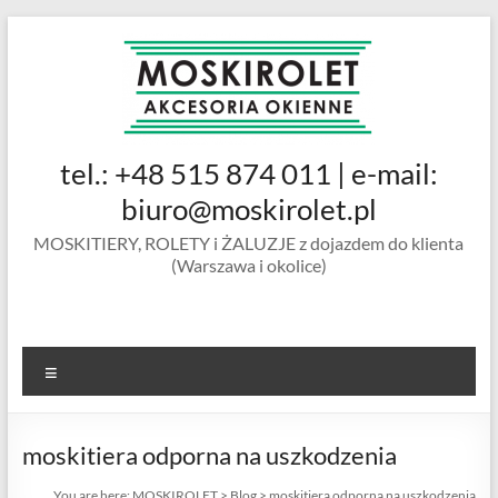
Skip
to
content
MOSKIROLET
tel.: +48 515 874 011 | e-mail:
siatki na
owady |
biuro@moskirolet.pl
moskitiery
MOSKITIERY, ROLETY i ŻALUZJE z dojazdem do klienta
okienne |
(Warszawa i okolice)
rolety i
żaluzje |
moskitiery
ramkowe i
Menu
drzwiowe
|
Warszawa
moskitiera odporna na uszkodzenia
You are here:
MOSKIROLET
>
Blog
>
moskitiera odporna na uszkodzenia