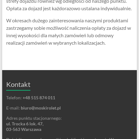
strefy dojazdu również wg odległości od naszego punktu.
Opłata za dojazd jest każdorazowo ustalana indywidualnie.
W okresach dużego zainteresowania naszymi produktami
zastrzegamy sobie możliwość naliczenia opłaty za dojazd w
innej wysokości dla małych zamówień lub odmowy
realizacji zamówień w wybranych lokalizacjach.
Kontakt
Telefon:
+48 515 874 011
E-mail:
biuro@moskirolet.pl
Adres punktu stacjonarnego:
ul. Trocka 6 lok. 47,
03-563 Warszawa