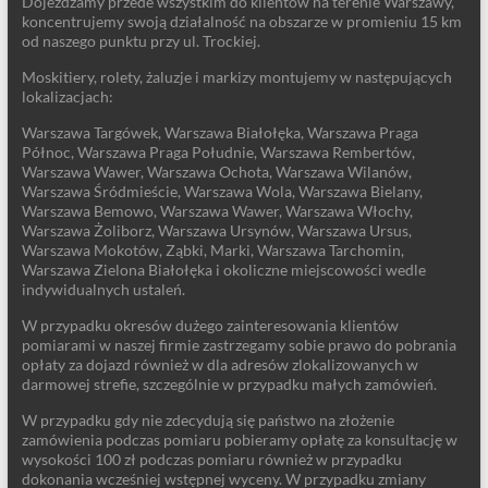
Dojeżdżamy przede wszystkim do klientów na terenie Warszawy,
koncentrujemy swoją działalność na obszarze w promieniu 15 km
od naszego punktu przy ul. Trockiej.
Moskitiery, rolety, żaluzje i markizy montujemy w następujących
lokalizacjach:
Warszawa Targówek, Warszawa Białołęka, Warszawa Praga
Północ, Warszawa Praga Południe, Warszawa Rembertów,
Warszawa Wawer, Warszawa Ochota, Warszawa Wilanów,
Warszawa Śródmieście, Warszawa Wola, Warszawa Bielany,
Warszawa Bemowo, Warszawa Wawer, Warszawa Włochy,
Warszawa Żoliborz, Warszawa Ursynów, Warszawa Ursus,
Warszawa Mokotów, Ząbki, Marki, Warszawa Tarchomin,
Warszawa Zielona Białołęka i okoliczne miejscowości wedle
indywidualnych ustaleń.
W przypadku okresów dużego zainteresowania klientów
pomiarami w naszej firmie zastrzegamy sobie prawo do pobrania
opłaty za dojazd również w dla adresów zlokalizowanych w
darmowej strefie, szczególnie w przypadku małych zamówień.
W przypadku gdy nie zdecydują się państwo na złożenie
zamówienia podczas pomiaru pobieramy opłatę za konsultację w
wysokości 100 zł podczas pomiaru również w przypadku
dokonania wcześniej wstępnej wyceny. W przypadku zmiany