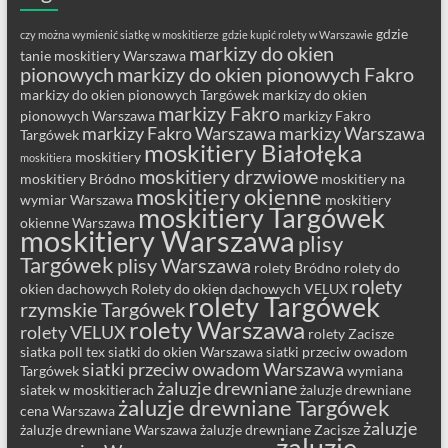
gdzie
czy można wymienić siatkę w moskitierze
gdzie kupić rolety w Warszawie
markizy do okien
tanie moskitiery Warszawa
pionowych
markizy do okien pionowych Fakro
markizy do okien pionowych Targówek
markizy do okien
markizy Fakro
pionowych Warszawa
markizy Fakro
markizy Fakro Warszawa
markizy Warszawa
Targówek
moskitiery Białołęka
moskitiery
moskitiera
moskitiery drzwiowe
moskitiery Bródno
moskitiery na
moskitiery okienne
wymiar Warszawa
moskitiery
moskitiery Targówek
okienne Warszawa
moskitiery Warszawa
plisy
Targówek
plisy Warszawa
rolety Bródno
rolety do
rolety
okien dachowych
Rolety do okien dachowych VELUX
rolety Targówek
rzymskie Targówek
rolety Warszawa
rolety VELUX
rolety Zacisze
siatka poll tex
siatki do okien Warszawa
siatki przeciw owadom
siatki przeciw owadom Warszawa
Targówek
wymiana
żaluzje drewniane
siatek w moskitierach
żaluzje drewniane
żaluzje drewniane Targówek
cena Warszawa
żaluzje
żaluzje drewniane Warszawa
żaluzje drewniane Zacisze
żaluzje