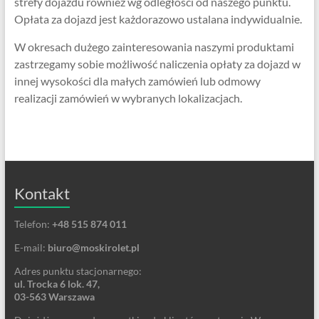
strefy dojazdu również wg odległości od naszego punktu.
Opłata za dojazd jest każdorazowo ustalana indywidualnie.
W okresach dużego zainteresowania naszymi produktami
zastrzegamy sobie możliwość naliczenia opłaty za dojazd w
innej wysokości dla małych zamówień lub odmowy
realizacji zamówień w wybranych lokalizacjach.
Kontakt
Telefon:
+48 515 874 011
E-mail:
biuro@moskirolet.pl
Adres punktu stacjonarnego:
ul. Trocka 6 lok. 47,
03-563 Warszawa