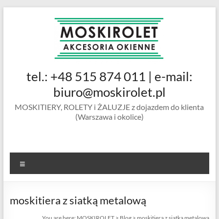
Skip
to
content
MOSKIROLET
tel.: +48 515 874 011 | e-mail:
siatki na
owady |
biuro@moskirolet.pl
moskitiery
MOSKITIERY, ROLETY i ŻALUZJE z dojazdem do klienta
okienne |
(Warszawa i okolice)
rolety i
żaluzje |
moskitiery
ramkowe i
Menu
drzwiowe
|
Warszawa
moskitiera z siatką metalową
You are here:
MOSKIROLET
>
Blog
>
moskitiera z siatką metalową