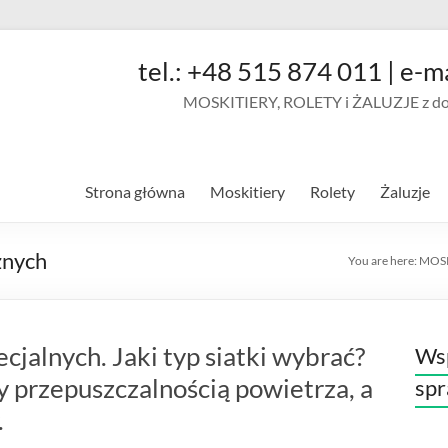
tel.: +48 515 874 011 | e-m
MOSKITIERY, ROLETY i ŻALUZJE z doja
Strona główna
Moskitiery
Rolety
Żaluzje
znych
You are here:
MOS
cjalnych. Jaki typ siatki wybrać?
Wsp
 przepuszczalnością powietrza, a
sp
.