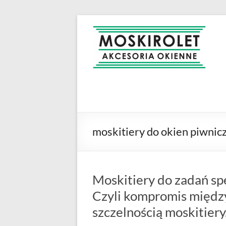
Skip
to
MOSKIROLET
siatki na
content
owady |
moskitiery
okienne |
rolety i
żaluzje |
moskitiery
ramkowe i
moskitiery do okien piwnic
drzwiowe
|
Warszawa
Moskitiery do zadań spe
Czyli kompromis między
szczelnością moskitiery