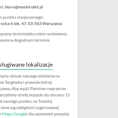
il:
biuro@moskirolet.pl
s punktu stacjonarnego:
Trocka 6 lok. 47, 03-563 Warszawa
ęcamy do kontaktu celem umówienia
kania w dogodnym terminie.
ługiwane lokalizacje
iamy obszar naszego działania na
nie Targówka i prawobrzeżnej
zawy. Aby wyjść Państwu naprzeciw
erzyliśmy strefę dojazdu do obszaru 15
d naszego punktu na Trockiej
rzone wg odległości sugerowanej
z
Mapy Google
) dla zamówień powyżej