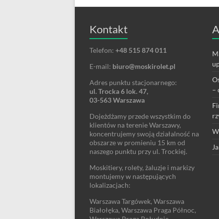
Kontakt
A
Telefon:
+48 515 874 011
Ma
up
E-mail:
biuro@moskirolet.pl
Os
Adres punktu stacjonarnego:
– 
ul. Trocka 6 lok. 47,
03-563 Warszawa
Fi
rz
Dojeżdżamy przede wszystkim do
klientów na terenie Warszawy,
We
koncentrujemy swoją działalność na
obszarze w promieniu 15 km od
Ja
naszego punktu przy ul. Trockiej.
Moskitiery, rolety, żaluzje i markizy
montujemy w następujących
lokalizacjach:
Warszawa Targówek, Warszawa
Białołęka, Warszawa Praga Północ,
Warszawa Praga Południe,