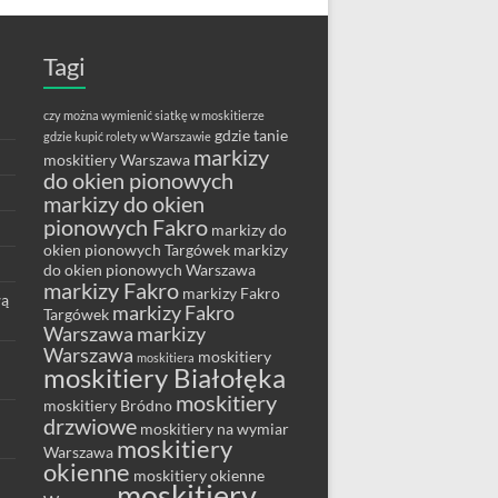
Tagi
czy można wymienić siatkę w moskitierze
gdzie tanie
gdzie kupić rolety w Warszawie
markizy
moskitiery Warszawa
do okien pionowych
markizy do okien
pionowych Fakro
markizy do
okien pionowych Targówek
markizy
do okien pionowych Warszawa
markizy Fakro
markizy Fakro
wą
markizy Fakro
Targówek
Warszawa
markizy
Warszawa
moskitiery
moskitiera
moskitiery Białołęka
moskitiery
moskitiery Bródno
drzwiowe
moskitiery na wymiar
moskitiery
Warszawa
okienne
moskitiery okienne
moskitiery