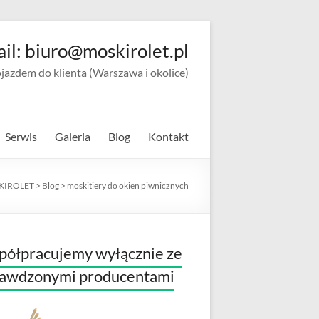
ail: biuro@moskirolet.pl
zdem do klienta (Warszawa i okolice)
Serwis
Galeria
Blog
Kontakt
KIROLET
>
Blog
>
moskitiery do okien piwnicznych
ółpracujemy wyłącznie ze
rawdzonymi producentami