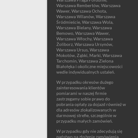
Warszawa Rembertów, Warszawa
Wawer, Warszawa Ochota,
Warszawa Wilanów, Warszawa
Śródmieście, Warszawa Wola,
Warszawa Bielany, Warszawa
Bemowo, Warszawa Wawer,
Warszawa Włochy, Warszawa
Żoliborz, Warszawa Ursynów,
Warszawa Ursus, Warszawa
Mokotów, Ząbki, Marki, Warszawa
Tarchomin, Warszawa Zielona
Białołęka i okoliczne miejscowości
wedle indywidualnych ustaleń.
W przypadku okresów dużego
zainteresowania klientów
pomiarami w naszej firmie
zastrzegamy sobie prawo do
pobrania opłaty za dojazd również w
dla adresów zlokalizowanych w
darmowej strefie, szczególnie w
przypadku małych zamówień.
W przypadku gdy nie zdecydują się
państwo na złożenie zamówienia