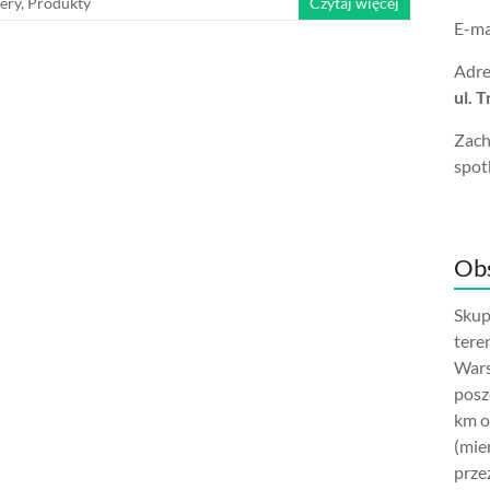
ery
,
Produkty
Czytaj więcej
E-ma
Adre
ul. 
Zach
spot
Obs
Skup
tere
Wars
posz
km o
(mie
prze