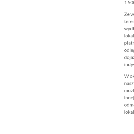
1 500
Ze w
tere
wydł
loka
płat
odle
doja
indy
W ok
nasz
możl
inne
odmo
lokal