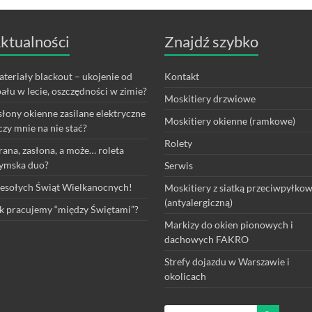
ktualności
Znajdź szybko
teriały blackout – ukojenie od
Kontakt
ału w lecie, oszczędności w zimie?
Moskitiery drzwiowe
łony okienne zasilane elektryczne
Moskitiery okienne (ramkowe)
czy mnie na nie stać?
Rolety
rana, zasłona, a może… roleta
ymska duo?
Serwis
sołych Świąt Wielkanocnych!
Moskitiery z siatką przeciwpyłko
(antyalergiczną)
k pracujemy “między Świętami”?
Markizy do okien pionowych i
dachowych FAKRO
Strefy dojazdu w Warszawie i
okolicach