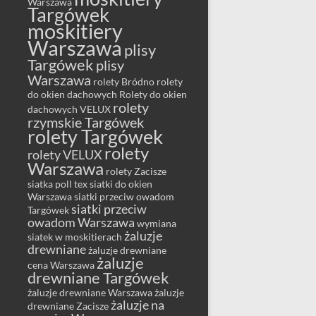
Warszawa
Targówek
moskitiery
Warszawa
plisy
Targówek
plisy
Warszawa
rolety Bródno
rolety
do okien dachowych
Rolety do okien
rolety
dachowych VELUX
rzymskie Targówek
rolety Targówek
rolety
rolety VELUX
Warszawa
rolety Zacisze
siatka poll tex
siatki do okien
Warszawa
siatki przeciw owadom
siatki przeciw
Targówek
owadom Warszawa
wymiana
żaluzje
siatek w moskitierach
drewniane
żaluzje drewniane
żaluzje
cena Warszawa
drewniane Targówek
żaluzje drewniane Warszawa
żaluzje
żaluzje na
drewniane Zacisze