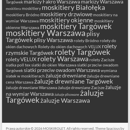
markizy Fakro Warszawa
markizy Warszawa
Targówek
moskitiery Białołęka
moskitiery
moskitiera
moskitiery drzwiowe
moskitiery Bródno
moskitiery na
moskitiery okienne
wymiar Warszawa
moskitiery
moskitiery Targówek
okienne Warszawa
moskitiery Warszawa
plisy
Targówek
plisy Warszawa
rolety Bródno
rolety do
rolety
okien dachowych
Rolety do okien dachowych VELUX
rolety Targówek
rzymskie Targówek
rolety Warszawa
rolety VELUX
rolety Zacisze
siatka poll tex
siatki do okien Warszawa
siatki przeciw owadom
siatki przeciw owadom Warszawa
Targówek
wymiana
żaluzje drewniane
siatek w moskitierach
żaluzje drewniane
żaluzje drewniane Targówek
cena Warszawa
żaluzje
żaluzje drewniane Warszawa
żaluzje drewniane Zacisze
żaluzje
na wymiar Warszawa
żaluzje plisowane
Targówek
żaluzje Warszawa
Prawa autorskie © 2026
MOSKIROLET
. All rights reserved. Theme
Spacious
by