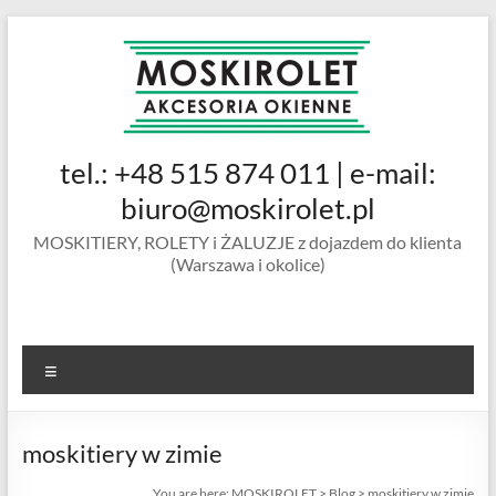
Skip
to
content
MOSKIROLET
tel.: +48 515 874 011 | e-mail:
siatki na
owady |
biuro@moskirolet.pl
moskitiery
MOSKITIERY, ROLETY i ŻALUZJE z dojazdem do klienta
okienne |
(Warszawa i okolice)
rolety i
żaluzje |
moskitiery
ramkowe i
Menu
drzwiowe
|
Warszawa
moskitiery w zimie
You are here:
MOSKIROLET
>
Blog
>
moskitiery w zimie