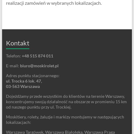
realizacji zamówień w wybranych lokalizacjach.
Kontakt
Telefon:
+48 515 874 011
E-mail:
biuro@moskirolet.pl
Adres punktu stacjonarnego:
ul. Trocka 6 lok. 47,
03-563 Warszawa
Dojeżdżamy przede wszystkim do klientów na terenie Warszawy,
koncentrujemy swoją działalność na obszarze w promieniu 15 km
od naszego punktu przy ul. Trockiej.
Moskitiery, rolety, żaluzje i markizy montujemy w następujących
lokalizacjach:
Warszawa Targówek, Warszawa Białołęka, Warszawa Praga