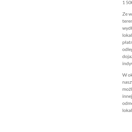
1 500
Ze w
tere
wydł
loka
płat
odle
doja
indy
W ok
nasz
możl
inne
odmo
lokal