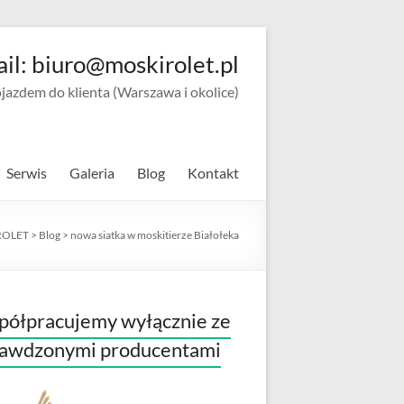
ail: biuro@moskirolet.pl
zdem do klienta (Warszawa i okolice)
Serwis
Galeria
Blog
Kontakt
ROLET
>
Blog
>
nowa siatka w moskitierze Białołeka
ółpracujemy wyłącznie ze
rawdzonymi producentami