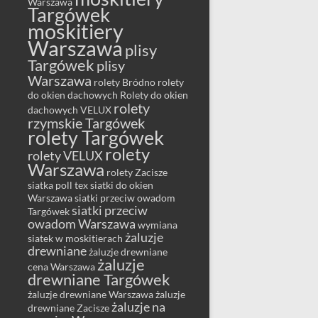
Warszawa
Targówek
moskitiery
Warszawa
plisy
Targówek
plisy
Warszawa
rolety Bródno
rolety
do okien dachowych
Rolety do okien
rolety
dachowych VELUX
rzymskie Targówek
rolety Targówek
rolety
rolety VELUX
Warszawa
rolety Zacisze
siatka poll tex
siatki do okien
Warszawa
siatki przeciw owadom
siatki przeciw
Targówek
owadom Warszawa
wymiana
żaluzje
siatek w moskitierach
drewniane
żaluzje drewniane
żaluzje
cena Warszawa
drewniane Targówek
żaluzje drewniane Warszawa
żaluzje
żaluzje na
drewniane Zacisze