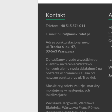
Kontakt
A
Telefon:
+48 515 874 011
Ma
up
E-mail:
biuro@moskirolet.pl
Os
Adres punktu stacjonarnego:
– 
ul. Trocka 6 lok. 47,
03-563 Warszawa
Fi
rz
Dojeżdżamy przede wszystkim do
klientów na terenie Warszawy,
We
koncentrujemy swoją działalność na
obszarze w promieniu 15 km od
Ja
naszego punktu przy ul. Trockiej.
Moskitiery, rolety, żaluzje i markizy
montujemy w następujących
lokalizacjach:
Warszawa Targówek, Warszawa
Białołęka, Warszawa Praga Północ,
Warszawa Praga Południe,