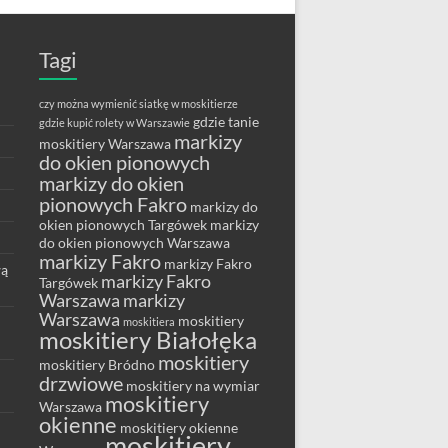
Tagi
czy można wymienić siatkę w moskitierze
gdzie tanie
gdzie kupić rolety w Warszawie
markizy
moskitiery Warszawa
do okien pionowych
markizy do okien
pionowych Fakro
markizy do
okien pionowych Targówek
markizy
do okien pionowych Warszawa
markizy Fakro
markizy Fakro
wą
markizy Fakro
Targówek
Warszawa
markizy
Warszawa
moskitiery
moskitiera
moskitiery Białołęka
moskitiery
moskitiery Bródno
drzwiowe
moskitiery na wymiar
moskitiery
Warszawa
okienne
moskitiery okienne
moskitiery