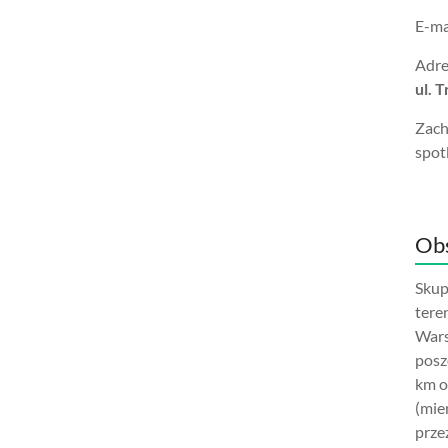
E-ma
Adre
ul. 
Zach
spot
Obs
Skup
tere
Wars
posz
km o
(mie
prze