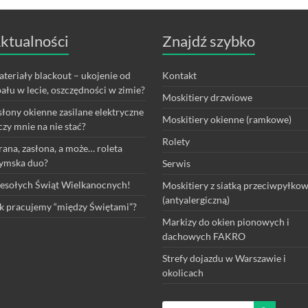
ktualności
Znajdź szybko
teriały blackout – ukojenie od
Kontakt
ału w lecie, oszczędności w zimie?
Moskitiery drzwiowe
łony okienne zasilane elektryczne
Moskitiery okienne (ramkowe)
czy mnie na nie stać?
Rolety
rana, zasłona, a może… roleta
ymska duo?
Serwis
sołych Świąt Wielkanocnych!
Moskitiery z siatką przeciwpyłko
(antyalergiczną)
k pracujemy “między Świętami”?
Markizy do okien pionowych i
dachowych FAKRO
Strefy dojazdu w Warszawie i
okolicach