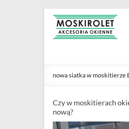
Skip
to
MOSKIROLET
siatki na
content
owady |
moskitiery
okienne |
rolety i
żaluzje |
moskitiery
ramkowe i
nowa siatka w moskitierze 
drzwiowe
|
Warszawa
Czy w moskitierach oki
nową?