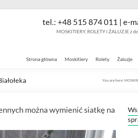
tel.: +48 515 874 011 | e-m
MOSKITIERY, ROLETY i ŻALUZJE z doja
Strona główna
Moskitiery
Rolety
Żaluzje
Białołeka
You are here:
MOSKI
ennych można wymienić siatkę na
Wsp
sp