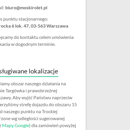
il:
biuro@moskirolet.pl
s punktu stacjonarnego:
Trocka 6 lok. 47, 03-563 Warszawa
ęcamy do kontaktu celem umówienia
kania w dogodnym terminie.
ługiwane lokalizacje
iamy obszar naszego działania na
nie Targówka i prawobrzeżnej
zawy. Aby wyjść Państwu naprzeciw
erzyliśmy strefę dojazdu do obszaru 15
d naszego punktu na Trockiej
rzone wg odległości sugerowanej
z
Mapy Google
) dla zamówień powyżej