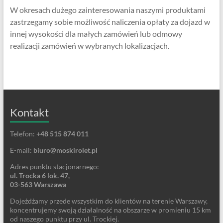
W okresach dużego zainteresowania naszymi produktami
zastrzegamy sobie możliwość naliczenia opłaty za dojazd w
innej wysokości dla małych zamówień lub odmowy
realizacji zamówień w wybranych lokalizacjach.
Kontakt
Telefon:
+48 515 874 011
E-mail:
biuro@moskirolet.pl
Adres punktu stacjonarnego:
ul. Trocka 6 lok. 47,
03-563 Warszawa
Dojeżdżamy przede wszystkim do klientów na terenie Warszawy,
koncentrujemy swoją działalność na obszarze w promieniu 15 km
od naszego punktu przy ul. Trockiej.