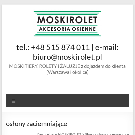
Skip
to
content
MOSKIROLET
tel.: +48 515 874 011 | e-mail:
siatki na
owady |
biuro@moskirolet.pl
moskitiery
MOSKITIERY, ROLETY i ŻALUZJE z dojazdem do klienta
okienne |
(Warszawa i okolice)
rolety i
żaluzje |
moskitiery
ramkowe i
Menu
drzwiowe
|
Warszawa
osłony zaciemniające
You are here:
MOSKIROLET
>
Blog
>
osłony zaciemniające