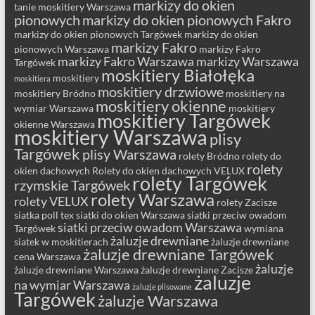
markizy do okien
tanie moskitiery Warszawa
pionowych
markizy do okien pionowych Fakro
markizy do okien pionowych Targówek
markizy do okien
markizy Fakro
pionowych Warszawa
markizy Fakro
markizy Fakro Warszawa
markizy Warszawa
Targówek
moskitiery Białołęka
moskitiery
moskitiera
moskitiery drzwiowe
moskitiery Bródno
moskitiery na
moskitiery okienne
wymiar Warszawa
moskitiery
moskitiery Targówek
okienne Warszawa
moskitiery Warszawa
plisy
Targówek
plisy Warszawa
rolety Bródno
rolety do
rolety
okien dachowych
Rolety do okien dachowych VELUX
rolety Targówek
rzymskie Targówek
rolety Warszawa
rolety VELUX
rolety Zacisze
siatka poll tex
siatki do okien Warszawa
siatki przeciw owadom
siatki przeciw owadom Warszawa
Targówek
wymiana
żaluzje drewniane
siatek w moskitierach
żaluzje drewniane
żaluzje drewniane Targówek
cena Warszawa
żaluzje
żaluzje drewniane Warszawa
żaluzje drewniane Zacisze
żaluzje
na wymiar Warszawa
żaluzje plisowane
Targówek
żaluzje Warszawa