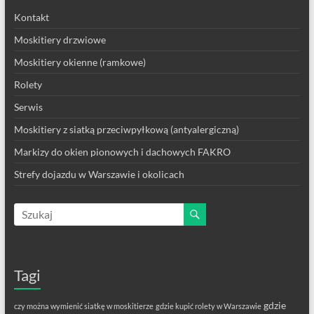
Kontakt
Moskitiery drzwiowe
Moskitiery okienne (ramkowe)
Rolety
Serwis
Moskitiery z siatką przeciwpyłkową (antyalergiczną)
Markizy do okien pionowych i dachowych FAKRO
Strefy dojazdu w Warszawie i okolicach
Tagi
gdzie
czy można wymienić siatkę w moskitierze
gdzie kupić rolety w Warszawie