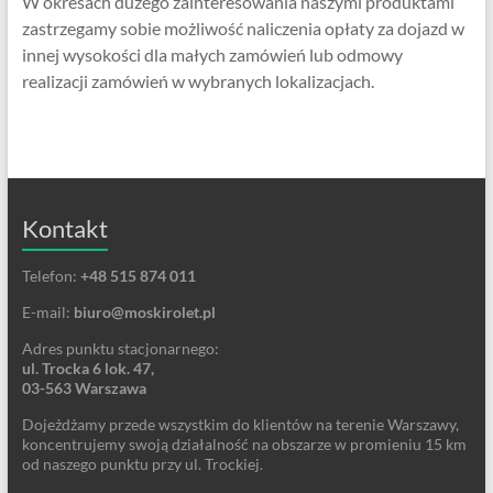
W okresach dużego zainteresowania naszymi produktami
zastrzegamy sobie możliwość naliczenia opłaty za dojazd w
innej wysokości dla małych zamówień lub odmowy
realizacji zamówień w wybranych lokalizacjach.
Kontakt
Telefon:
+48 515 874 011
E-mail:
biuro@moskirolet.pl
Adres punktu stacjonarnego:
ul. Trocka 6 lok. 47,
03-563 Warszawa
Dojeżdżamy przede wszystkim do klientów na terenie Warszawy,
koncentrujemy swoją działalność na obszarze w promieniu 15 km
od naszego punktu przy ul. Trockiej.