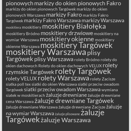
pionowych
markizy do okien pionowych Fakro
markizy do okien pionowych Targówek
markizy do okien
markizy Fakro
pionowych Warszawa
markizy Fakro
markizy Fakro Warszawa
markizy Warszawa
Targówek
moskitiery Białołęka
moskitiery
moskitiera
moskitiery drzwiowe
moskitiery Bródno
moskitiery na
moskitiery okienne
wymiar Warszawa
moskitiery
moskitiery Targówek
okienne Warszawa
moskitiery Warszawa
plisy
Targówek
plisy Warszawa
rolety Bródno
rolety do
rolety
okien dachowych
Rolety do okien dachowych VELUX
rolety Targówek
rzymskie Targówek
rolety Warszawa
rolety VELUX
rolety Zacisze
siatka poll tex
siatki do okien Warszawa
siatki przeciw owadom
siatki przeciw owadom Warszawa
Targówek
wymiana
żaluzje drewniane
siatek w moskitierach
żaluzje drewniane
żaluzje drewniane Targówek
cena Warszawa
żaluzje
żaluzje drewniane Warszawa
żaluzje drewniane Zacisze
żaluzje
na wymiar Warszawa
żaluzje plisowane
Targówek
żaluzje Warszawa