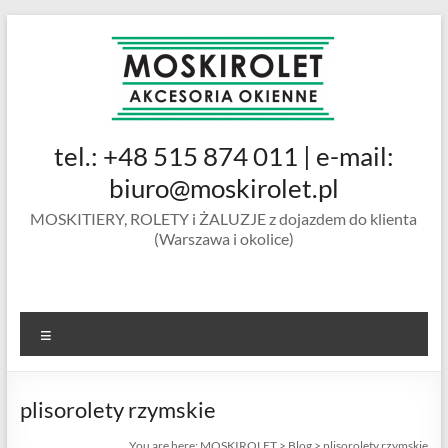
Skip
to
content
MOSKIROLET
tel.: +48 515 874 011 | e-mail:
siatki na
owady |
biuro@moskirolet.pl
moskitiery
MOSKITIERY, ROLETY i ŻALUZJE z dojazdem do klienta
okienne |
(Warszawa i okolice)
rolety i
żaluzje |
moskitiery
ramkowe i
Menu
drzwiowe
|
Warszawa
plisorolety rzymskie
You are here:
MOSKIROLET
>
Blog
>
plisorolety rzymskie